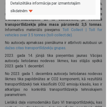
Detalizētāka informācija par izmantotajām
ieskaitot piekabi vai puspiekabi ir 7,5 tonnas un lielāka,
savukārt,
no 2024. gada 1. jūlija autoceļu lietošanas
sīkdatnēm
nodeva tiks attiecināta arī uz kravas
transportlīdzekļiem un to sastāviem, ja velkošā
transportlīdzekļa pilna masa pārsniedz 3,5 tonnas
.
Informatīvs materiāls pieejams
Toll Collect | Toll for
vehicles over 3.5 tonnes (toll-collect.de).
No autoceļu apmaksas pienākuma ir atbrīvoti autobusi un
dažas citas transportlīdzekļu grupas
.
2023. gada 14. jūnijā tika pieņemtas jaunas Vācijas
autoceļu lietošanas nodevas likmes, kas stājās spēkā
2023. gada 1. decembrī.
No 2023. gada 1. decembra autoceļu lietošanas nodevas
likmes tika papildinātas ar CO2 komponenti, kā rezultātā
transportlīdzekļi tiek klasificēti CO2 emisiju klasēs, kas ir
atkarīgas no konkrētā transportlīdzekļa tehniskajiem
parametriem.
Lielākā daļa vismodernāko Euro VI transportlīdzekļu, kas