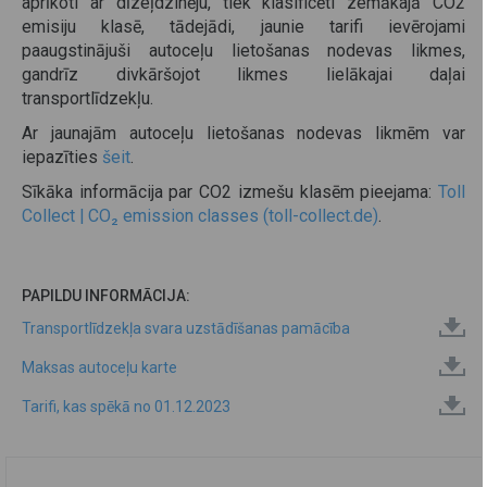
aprīkoti ar dīzeļdzinēju, tiek klasificēti zemākajā CO2
emisiju klasē, tādejādi, jaunie tarifi ievērojami
paaugstinājuši autoceļu lietošanas nodevas likmes,
gandrīz divkāršojot likmes lielākajai daļai
transportlīdzekļu.
Ar jaunajām autoceļu lietošanas nodevas likmēm var
iepazīties
šeit
.
Sīkāka informācija par CO2 izmešu klasēm pieejama:
Toll
Collect | CO₂ emission classes (toll-collect.de)
.
PAPILDU INFORMĀCIJA:
Transportlīdzekļa svara uzstādīšanas pamācība
Maksas autoceļu karte
Tarifi, kas spēkā no 01.12.2023