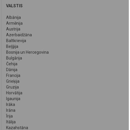
VALSTIS
Albānija
Armēnija
Austrija
Azerbaidžāna
Baltkrievija
Beļģija
Bosnija un Hercegovina
Bulgārija
Čehija
Dānija
Francija
Grieķija
Gruzija
Horvātija
Igaunija
Irāka
Irāna
Īrija
Itālija
Kazahstāna