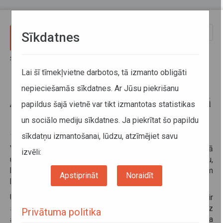
Pārlekt uz galveno saturu
Toggle
Sīkdatnes
naviga
Sākums
Informācija pārvadātājiem
Informācija par valstīm
Autoceļu lietošanas nodeva Vācijā (papildināts 17.06.2024)
Lai šī tīmekļvietne darbotos, tā izmanto obligāti
nepieciešamās sīkdatnes. Ar Jūsu piekrišanu
Autoceļu lietošanas nodeva Vācijā
papildus šajā vietnē var tikt izmantotas statistikas
(papildināts 17.06.2024)
un sociālo mediju sīkdatnes. Ja piekrītat šo papildu
sīkdatņu izmantošanai, lūdzu, atzīmējiet savu
17. jūnijs 2024
Vācijas Federatīvās Republikas valdības uzdevumā
izvēli:
uzņēmums
Toll Collect
apkalpo autoceļu nodevas sistēmu,
kas aprēķina un iekasē nodevu atkarībā no nobrauktajiem
Apstiprināt
Noraidīt
kilometriem.
Uz Vācijas
automaģistrālēm un federālajiem
ceļiem ir
spēkā autoceļu lietošanas nodeva, kas attiecas arī uz
Privātuma politika
ārvalstu kravas transportlīdzekļiem, kuru pilna masa