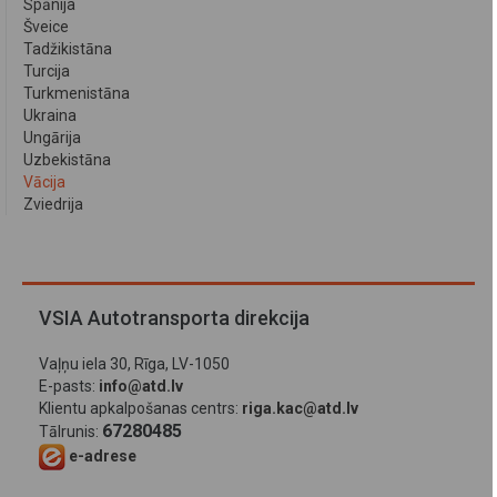
Spānija
Šveice
Tadžikistāna
Turcija
Turkmenistāna
Ukraina
Ungārija
Uzbekistāna
Vācija
Zviedrija
VSIA Autotransporta direkcija
Vaļņu iela 30, Rīga, LV-1050
E-pasts:
info@atd.lv
Klientu apkalpošanas centrs:
riga.kac@atd.lv
67280485
Tālrunis:
e-adrese