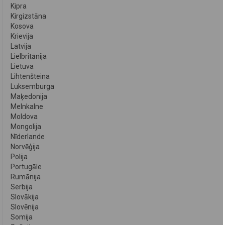
Kipra
Kirgizstāna
Kosova
Krievija
Latvija
Lielbritānija
Lietuva
Lihtenšteina
Luksemburga
Maķedonija
Melnkalne
Moldova
Mongolija
Nīderlande
Norvēģija
Polija
Portugāle
Rumānija
Serbija
Slovākija
Slovēnija
Somija