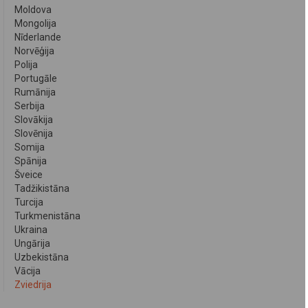
Moldova
Mongolija
Nīderlande
Norvēģija
Polija
Portugāle
Rumānija
Serbija
Slovākija
Slovēnija
Somija
Spānija
Šveice
Tadžikistāna
Turcija
Turkmenistāna
Ukraina
Ungārija
Uzbekistāna
Vācija
Zviedrija