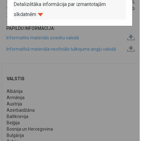
ierobežojumi, kas attiecas uz kabotāžas pārvadājumiem,
Detalizētāka informācija par izmantotajām
tagad attieksies uz visiem iekšzemes pārvadājumiem, ko
sīkdatnēm
Zviedrijā veic ārvalstu pārvadātāji.
PAPILDU INFORMĀCIJA:
Informatīvs materiāls zviedru valodā
Informatīvā materiāla neoficiāls tulkojums angļu valodā
VALSTIS
Albānija
Armēnija
Austrija
Azerbaidžāna
Baltkrievija
Beļģija
Bosnija un Hercegovina
Bulgārija