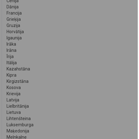
Čehija
Dānija
Francija
Grieķija
Gruzija
Horvātija
Igaunija
Irāka
Irāna
Īrija
Itālija
Kazahstāna
Kipra
Kirgizstāna
Kosova
Krievija
Latvija
Lielbritānija
Lietuva
Lihtenšteina
Luksemburga
Maķedonija
Melnkalne