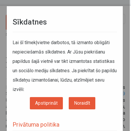
Pārlekt uz galveno saturu
Toggle
Sīkdatnes
naviga
Sākums
Informācija pārvadātājiem
Informācija par valstīm
Zviedrijā kombinētie pārvadājumi tiek pielīdzināti kabotāžai
Lai šī tīmekļvietne darbotos, tā izmanto obligāti
nepieciešamās sīkdatnes. Ar Jūsu piekrišanu
Zviedrijā kombinētie pārvadājumi
papildus šajā vietnē var tikt izmantotas statistikas
tiek pielīdzināti kabotāžai
un sociālo mediju sīkdatnes. Ja piekrītat šo papildu
sīkdatņu izmantošanai, lūdzu, atzīmējiet savu
10. februāris 2022
Informējam, ka saskaņā 2021. gada 23. decembra Regulas
izvēli:
SFS 2021:1302 3.f paragrāfu,
Regulas (EK) Nr. 1072/2009
8. panta noteikumi par kabotāžas pārvadājumiem attiecas
Apstiprināt
Noraidīt
arī uz
kombinēto pārvadājumu
pirmo vai pēdējo posmu,
kurus veic pa autoceļiem Zviedrijā. Lai novērstu to, ka
ārvalstu transporta uzņēmumi ļaunprātīgi izmanto
Privātuma politika
noteikumus par kombinētajiem pārvadājumiem,