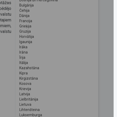
Bosnija un Hercegovina
otāžas
Bulgārija
pēdējo
Čehija
valstu
Dānija
tajiem
Francija
umiem,
Grieķija
valstu
Gruzija
Horvātija
Igaunija
Irāka
Irāna
Īrija
Itālija
Kazahstāna
Kipra
Kirgizstāna
Kosova
Krievija
Latvija
Lielbritānija
Lietuva
Lihtenšteina
Luksemburga