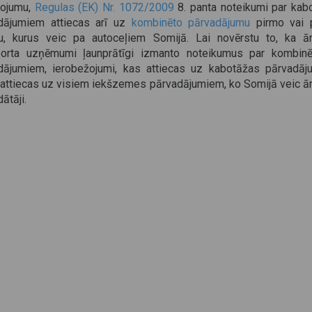
rojumu,
Regulas (EK) Nr. 1072/2009
8. panta noteikumi par kab
dājumiem attiecas arī uz
kombinēto pārvadājumu
pirmo vai 
, kurus veic pa autoceļiem Somijā. Lai novērstu to, ka ār
porta uzņēmumi ļaunprātīgi izmanto noteikumus par kombinē
dājumiem, ierobežojumi, kas attiecas uz kabotāžas pārvadāj
 attiecas uz visiem iekšzemes pārvadājumiem, ko Somijā veic ār
ātāji.