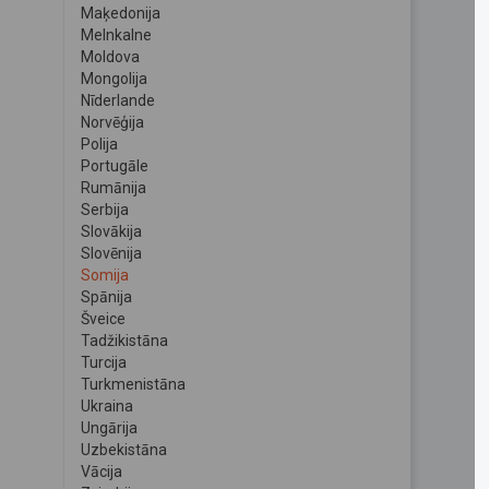
Maķedonija
Melnkalne
Moldova
Mongolija
Nīderlande
Norvēģija
Polija
Portugāle
Rumānija
Serbija
Slovākija
Slovēnija
Somija
Spānija
Šveice
Tadžikistāna
Turcija
Turkmenistāna
Ukraina
Ungārija
Uzbekistāna
Vācija