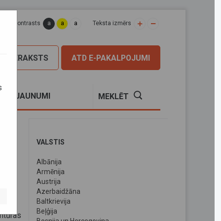
a
a
a
apas kontrasts
Teksta izmērs
PIERAKSTS
ATD E-PAKALPOJUMI
s
S
JAUNUMI
MEKLĒT
VALSTIS
Albānija
Armēnija
Austrija
Azerbaidžāna
Baltkrievija
Beļģija
tūras