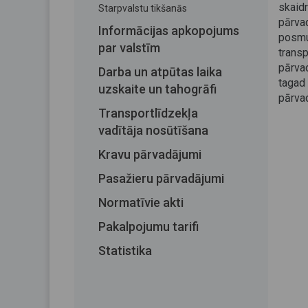
skaid
Starpvalstu tikšanās
pārva
Informācijas apkopojums
posmu
par valstīm
trans
pārva
Darba un atpūtas laika
tagad
uzskaite un tahogrāfi
pārvad
Transportlīdzekļa
vadītāja nosūtīšana
Kravu pārvadājumi
Pasažieru pārvadājumi
Normatīvie akti
Pakalpojumu tarifi
Statistika