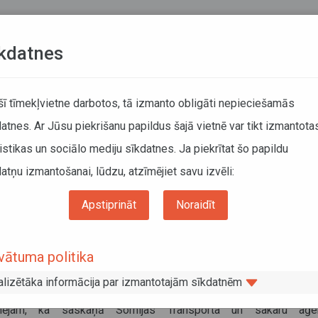
Teksta versija
L
kdatnes
KUSTĪBAS SARAKSTI
 šī tīmekļvietne darbotos, tā izmanto obligāti nepieciešamās
atnes. Ar Jūsu piekrišanu papildus šajā vietnē var tikt izmantota
DĀTĀJIEM
SABIEDRISKAIS TRANSPORTS
PAR MUM
istikas un sociālo mediju sīkdatnes. Ja piekrītat šo papildu
atņu izmantošanai, lūdzu, atzīmējiet savu izvēli:
Informācija pārvadātājiem
Informācija par valstīm
jā kombinētie pārvadājumi tiek pielīdzināti kabotāžai
Apstiprināt
Noraidīt
ijā kombinētie pārvadājumi tiek
vātuma politika
līdzināti kabotāžai
alizētāka informācija par izmantotajām sīkdatnēm
ts 2023
rmējam, ka saskaņā Somijas Transporta un sakaru aģen