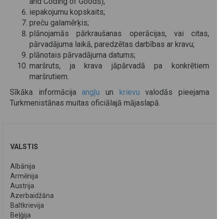
and Coding of Goods);
iepakojumu kopskaits;
preču galamērķis;
plānojamās pārkraušanas operācijas, vai citas,
pārvadājuma laikā, paredzētas darbības ar kravu;
plānotais pārvadājuma datums;
maršruts, ja krava jāpārvadā pa konkrētiem
maršrutiem.
Sīkāka informācija
angļu
un
krievu
valodās pieejama
Turkmenistānas muitas oficiālajā mājaslapā.
VALSTIS
Albānija
Armēnija
Austrija
Azerbaidžāna
Baltkrievija
Beļģija