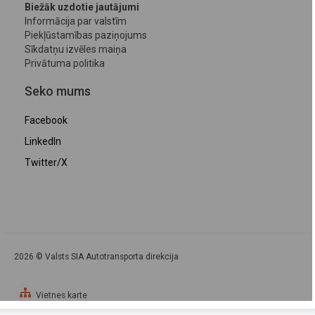
Biežāk uzdotie jautājumi
Informācija par valstīm
Piekļūstamības paziņojums
Sīkdatņu izvēles maiņa
Privātuma politika
Seko mums
Facebook
LinkedIn
Twitter/X
2026 © Valsts SIA Autotransporta direkcija
Vietnes karte