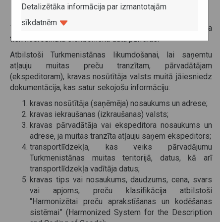
robežšķērsošanas vietās;
Detalizētāka informācija par izmantotajām
iekšzemes muitas punktos.
sīkdatnēm
TIR karnete vēl joprojām tiks pieņemta, pie nosacījuma, ka
tiek nodrošināta elektroniska datu pārraide.
Atbilstoši Turkmenistānas likumdošanai, lai saņemtu
atļauju muitas preču tranzītam, pārvadātājam
(ekspeditoram), kravas nosūtītāja valsts muitā jāiesniedz
dokumentācija, kas satur sekojošu informāciju:
kravas nosūtītāja (saņēmēja) nosaukums un adrese;
kravas iekraušanas (izkraušanas) valsts;
kravas pārvadātāja vai ekspeditora nosaukums un
adrese, ja muitas tranzīta atļauju saņem ekspeditors;
transportlīdzekļa, kas veiks pārvadājumu
Turkmenistānas muitas teritorijā, datus, kā arī
transportlīdzekļa vadītāja datus;
kravas tips vai nosaukums, daudzums, cena, svars
vai apjoms, preču klasifikācija atbilstoši
“Harmonizētai preču aprakstīšanas un kodēšanas
sistēmai” (Harmonized System for the Description