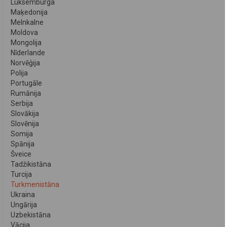
Luksemburga
Maķedonija
Melnkalne
Moldova
Mongolija
Nīderlande
Norvēģija
Polija
Portugāle
Rumānija
Serbija
Slovākija
Slovēnija
Somija
Spānija
Šveice
Tadžikistāna
Turcija
Turkmenistāna
Ukraina
Ungārija
Uzbekistāna
Vācija