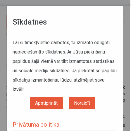
Pārlekt uz galveno saturu
Toggle
Sīkdatnes
naviga
Sākums
Informācija pārvadātājiem
Informācija par valstīm
Preču elektroniskā deklarēšana Turkmenistānas muitā
Lai šī tīmekļvietne darbotos, tā izmanto obligāti
nepieciešamās sīkdatnes. Ar Jūsu piekrišanu
Preču elektroniskā deklarēšana
papildus šajā vietnē var tikt izmantotas statistikas
Turkmenistānas muitā
un sociālo mediju sīkdatnes. Ja piekrītat šo papildu
sīkdatņu izmantošanai, lūdzu, atzīmējiet savu
15. oktobris 2019
Sākot ar 2019. gada 1. septembri visas preces, kas tiek
izvēli:
pārvadātas uz Turkmenistānu, vai tranzītā caur tās
teritoriju, jādeklarē izmantojot nacionālo elektronisko
Apstiprināt
Noraidīt
sistēmu.
Transporta operatori var izmantot pakalpojumus ko sniedz:
Privātuma politika
muitas pakalpojumu brokeri, kas atrodas