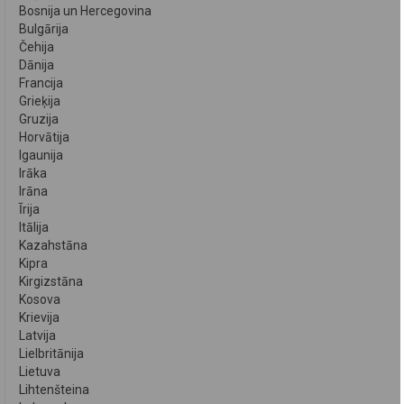
Bosnija un Hercegovina
Bulgārija
Čehija
Dānija
Francija
Grieķija
Gruzija
Horvātija
Igaunija
Irāka
Irāna
Īrija
Itālija
Kazahstāna
Kipra
Kirgizstāna
Kosova
Krievija
Latvija
Lielbritānija
Lietuva
Lihtenšteina