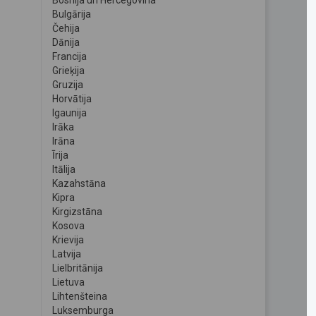
Bosnija un Hercegovina
Bulgārija
Čehija
Dānija
Francija
Grieķija
Gruzija
Horvātija
Igaunija
Irāka
Irāna
Īrija
Itālija
Kazahstāna
Kipra
Kirgizstāna
Kosova
Krievija
Latvija
Lielbritānija
Lietuva
Lihtenšteina
Luksemburga