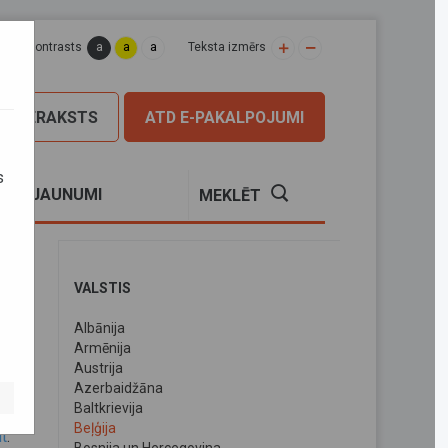
a
a
a
apas kontrasts
Teksta izmērs
PIERAKSTS
ATD E-PAKALPOJUMI
s
S
JAUNUMI
MEKLĒT
VALSTIS
Albānija
Armēnija
Austrija
Azerbaidžāna
Baltkrievija
Beļģija
it
.