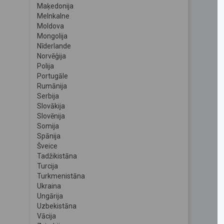
Maķedonija
Melnkalne
Moldova
Mongolija
Nīderlande
Norvēģija
Polija
Portugāle
Rumānija
Serbija
Slovākija
Slovēnija
Somija
Spānija
Šveice
Tadžikistāna
Turcija
Turkmenistāna
Ukraina
Ungārija
Uzbekistāna
Vācija