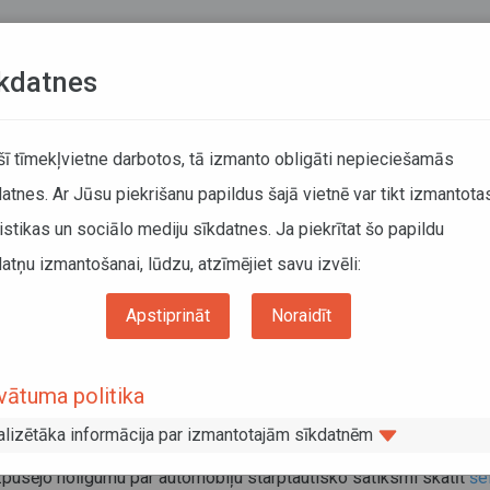
Teksta versija
L
kdatnes
KUSTĪBAS SARAKSTI
 šī tīmekļvietne darbotos, tā izmanto obligāti nepieciešamās
atnes. Ar Jūsu piekrišanu papildus šajā vietnē var tikt izmantota
DĀTĀJIEM
SABIEDRISKAIS TRANSPORTS
PAR MUM
istikas un sociālo mediju sīkdatnes. Ja piekrītat šo papildu
atņu izmantošanai, lūdzu, atzīmējiet savu izvēli:
Informācija pārvadātājiem
Informācija par valstīm
ijas Republikas valdības un Beļģijas Karalistes daudzpusējais nolīgums
Apstiprināt
Noraidīt
vijas Republikas valdības un Beļģijas
vātuma politika
alistes daudzpusējais nolīgums
alizētāka informācija par izmantotajām sīkdatnēm
embris 2015
pusējo nolīgumu par automobiļu starptautisko satiksmi skatīt
še