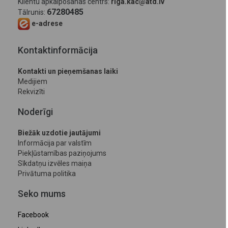
Klientu apkalpošanas centrs:
riga.kac@atd.lv
67280485
Tālrunis:
e-adrese
Kontaktinformācija
Kontakti un pieņemšanas laiki
Medijiem
Rekvizīti
Noderīgi
Biežāk uzdotie jautājumi
Informācija par valstīm
Piekļūstamības paziņojums
Sīkdatņu izvēles maiņa
Privātuma politika
Seko mums
Facebook