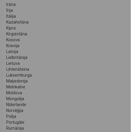
Irāna
Īrija
Itālija
Kazahstāna
Kipra
Kirgizstāna
Kosova
Krievija
Latvija
Lielbritānija
Lietuva
Lihtenšteina
Luksemburga
Maķedonija
Melnkalne
Moldova
Mongolija
Nīderlande
Norvēģija
Polija
Portugāle
Rumānija