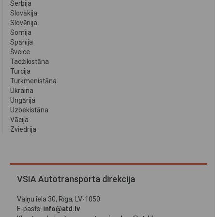
Serbija
Slovākija
Slovēnija
Somija
Spānija
Šveice
Tadžikistāna
Turcija
Turkmenistāna
Ukraina
Ungārija
Uzbekistāna
Vācija
Zviedrija
VSIA Autotransporta direkcija
Vaļņu iela 30, Rīga, LV-1050
E-pasts:
info@atd.lv