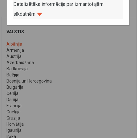
Detalizētāka informācija par izmantotajām
sīkdatnēm
VALSTIS
Albānija
Armēnija
Austrija
Azerbaidžāna
Baltkrievija
Beļģija
Bosnija un Hercegovina
Bulgārija
Čehija
Dānija
Francija
Grieķija
Gruzija
Horvātija
Igaunija
Irāka