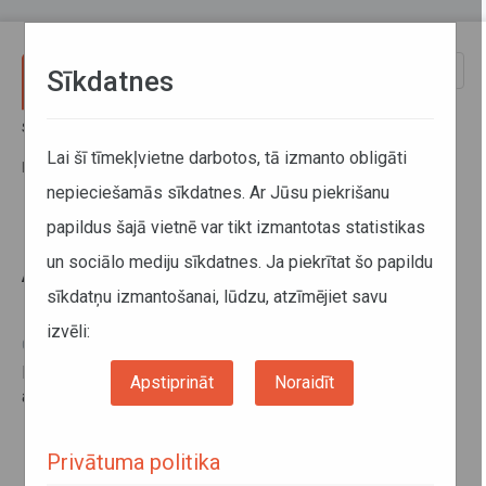
Pārlekt uz galveno saturu
Toggle
Sīkdatnes
naviga
Sākums
Informācija pārvadātājiem
Informācija par valstīm
Latvijas Republikas valdības un Albānijas Republikas Ministru
Lai šī tīmekļvietne darbotos, tā izmanto obligāti
padomes nolīgums
nepieciešamās sīkdatnes. Ar Jūsu piekrišanu
papildus šajā vietnē var tikt izmantotas statistikas
Latvijas Republikas valdības un
un sociālo mediju sīkdatnes. Ja piekrītat šo papildu
Albānijas Republikas Ministru
sīkdatņu izmantošanai, lūdzu, atzīmējiet savu
padomes nolīgums
izvēli:
04. novembris 2015
Divpusējo nolīgumu par starptautiskajiem pārvadājumiem
Apstiprināt
Noraidīt
ar autotransportu skatīt
šeit
.
Privātuma politika