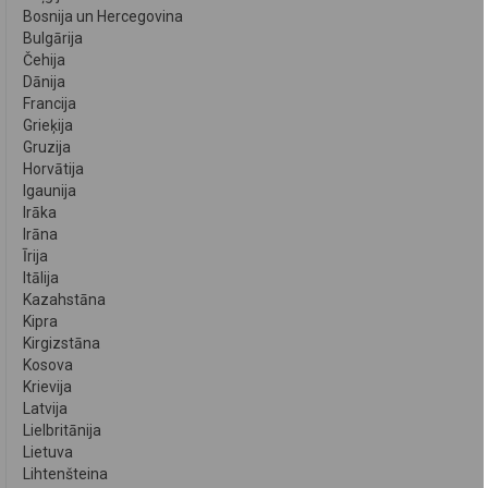
Bosnija un Hercegovina
Bulgārija
Čehija
Dānija
Francija
Grieķija
Gruzija
Horvātija
Igaunija
Irāka
Irāna
Īrija
Itālija
Kazahstāna
Kipra
Kirgizstāna
Kosova
Krievija
Latvija
Lielbritānija
Lietuva
Lihtenšteina