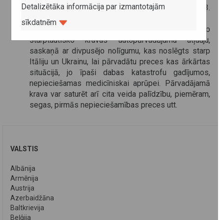
Detalizētāka informācija par izmantotajām
uzskaites atbilstoši
Regulas (EK) Nr. 561/2006
3.
panta (d) apakšpunktam;
sīkdatnēm
noteikts atbrīvojums no prasības uzrādīt vienreizējo
starptautisko kravas autopārvadājumu atļauju,
saskaņā ar divpusējo nolīgumu, kas noslēgts starp
Itāliju un Ukrainu, lai pārvadātu preces kas ārkārtas
situācijā, jo īpaši dabas katastrofu gadījumos,
nepieciešamas medicīniskai aprūpei. Pārvadājamā
krava var saturēt arī cita veida palīdzību, piemēram,
segas, pirmās nepieciešamības preces utt.
VALSTIS
Albānija
Armēnija
Austrija
Azerbaidžāna
Baltkrievija
Beļģija