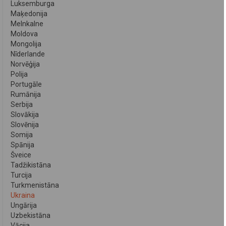
Luksemburga
Maķedonija
Melnkalne
Moldova
Mongolija
Nīderlande
Norvēģija
Polija
Portugāle
Rumānija
Serbija
Slovākija
Slovēnija
Somija
Spānija
Šveice
Tadžikistāna
Turcija
Turkmenistāna
Ukraina
Ungārija
Uzbekistāna
Vācija