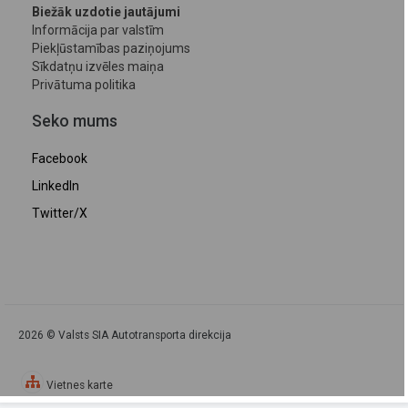
Biežāk uzdotie jautājumi
Informācija par valstīm
Piekļūstamības paziņojums
Sīkdatņu izvēles maiņa
Privātuma politika
Seko mums
Facebook
LinkedIn
Twitter/X
2026 © Valsts SIA Autotransporta direkcija
Vietnes karte