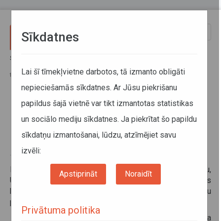
Pārlekt uz galveno saturu
Toggle
Sīkdatnes
naviga
Sākums
Informācija pārvadātājiem
Informācija par valstīm
Humānās palīdzības kravas pārvadājumi uz Ukrainu cauri Itālijas
Lai šī tīmekļvietne darbotos, tā izmanto obligāti
teritorijai
nepieciešamās sīkdatnes. Ar Jūsu piekrišanu
papildus šajā vietnē var tikt izmantotas statistikas
Humānās palīdzības kravas
un sociālo mediju sīkdatnes. Ja piekrītat šo papildu
pārvadājumi uz Ukrainu cauri
sīkdatņu izmantošanai, lūdzu, atzīmējiet savu
Itālijas teritorijai
izvēli:
15. marts 2022
Balstoties uz Itālijas atbildīgo iestāžu sniegto informāciju,
Apstiprināt
Noraidīt
Ukrainas atbalstam, noteiktas sekojošas prasības
humanitārajiem konvojiem, kā arī pasažieru un kravu
pārvadājumiem:
Privātuma politika
Noteiktas atkāpes no darba un atpūtas laika