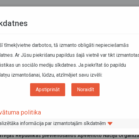
Teksta versija
L
kdatnes
KUSTĪBAS SARAKSTI
 šī tīmekļvietne darbotos, tā izmanto obligāti nepieciešamās
atnes. Ar Jūsu piekrišanu papildus šajā vietnē var tikt izmantota
DĀTĀJIEM
SABIEDRISKAIS TRANSPORTS
PAR MUM
istikas un sociālo mediju sīkdatnes. Ja piekrītat šo papildu
atņu izmantošanai, lūdzu, atzīmējiet savu izvēli:
Informācija pārvadātājiem
Normatīvie akti
Starpvalstu nolīgumi
encija par kravu starptautisko autopārvadājumu līgumu (CMR)
Apstiprināt
Noraidīt
vencija par kravu starptautisko
vātuma politika
opārvadājumu līgumu (CMR)
alizētāka informācija par izmantotajām sīkdatnēm
ruāris 2016
atvijas Republikas pievienošanos
Apvienoto Nāciju Organizā