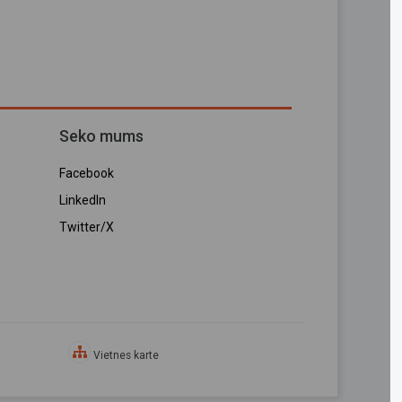
Seko mums
Facebook
LinkedIn
Twitter/X
Vietnes karte