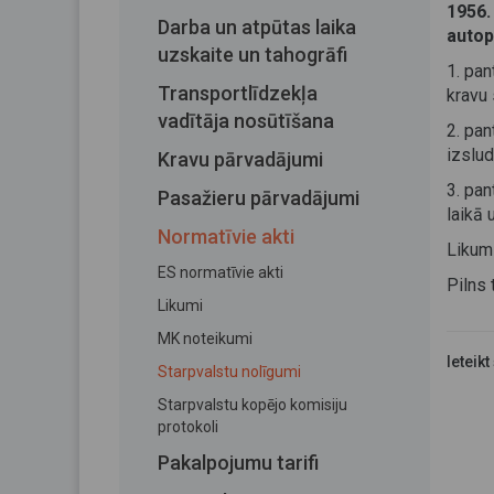
1956.
Darba un atpūtas laika
autop
uzskaite un tahogrāfi
1. pan
Transportlīdzekļa
kravu 
vadītāja nosūtīšana
2. pan
izslud
Kravu pārvadājumi
3. pan
Pasažieru pārvadājumi
laikā 
Normatīvie akti
Likum
ES normatīvie akti
Pilns
Likumi
MK noteikumi
Ieteikt
Starpvalstu nolīgumi
Starpvalstu kopējo komisiju
protokoli
Pakalpojumu tarifi