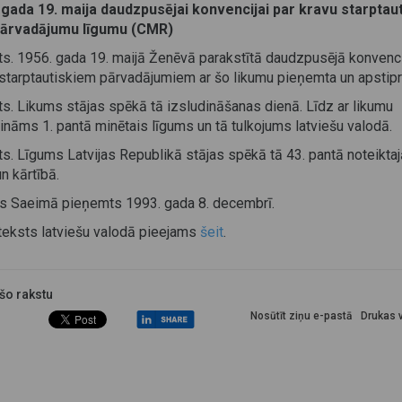
 gada 19. maija daudzpusējai
konvencijai par kravu starptau
ārvadājumu līgumu (CMR)
ts. 1956. gada 19. maijā Ženēvā parakstītā daudzpusējā konvenci
starptautiskiem pārvadājumiem ar šo likumu pieņemta un apstipr
ts. Likums stājas spēkā tā izsludināšanas dienā. Līdz ar likumu
ināms 1. pantā minētais līgums un tā tulkojums latviešu valodā.
ts. Līgums Latvijas Republikā stājas spēkā tā 43. pantā noteikta
un kārtībā.
s Saeimā pieņemts 1993. gada 8. decembrī.
 teksts latviešu valodā pieejams
šeit
.
 šo rakstu
Nosūtīt ziņu e-pastā
Drukas v