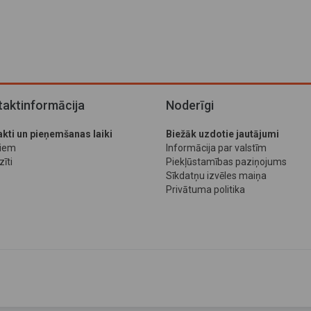
aktinformācija
Noderīgi
kti un pieņemšanas laiki
Biežāk uzdotie jautājumi
jiem
Informācija par valstīm
īti
Piekļūstamības paziņojums
Sīkdatņu izvēles maiņa
Privātuma politika