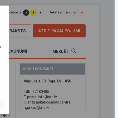
a
a
a
apas kontrasts
Teksta izmērs
PIERAKSTS
ATD E-PAKALPOJUMI
s
S
JAUNUMI
MEKLĒT
MŪSU KONTAKTI
Vaļņu iela 30, Rīga, LV-1050
Tālr.: 67280485
E-pasts:
info@atd.lv
Klientu apkalpošanas centrs:
riga.kac@atd.lv
cijas