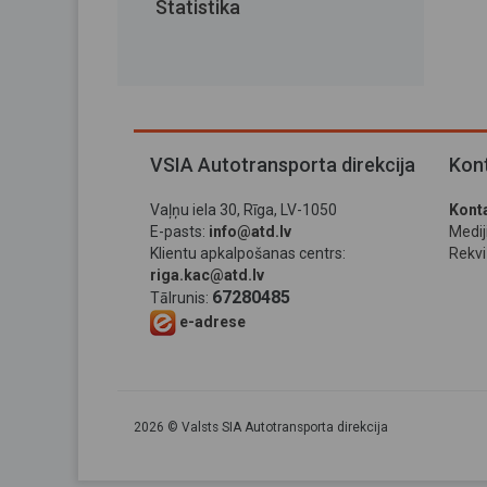
Statistika
VSIA Autotransporta direkcija
Kont
Vaļņu iela 30, Rīga, LV-1050
Konta
E-pasts:
info@atd.lv
Medi
Klientu apkalpošanas centrs:
Rekviz
riga.kac@atd.lv
67280485
Tālrunis:
e-adrese
2026 © Valsts SIA Autotransporta direkcija