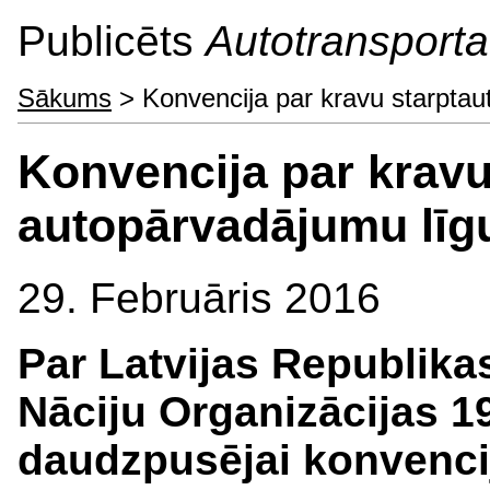
Publicēts
Autotransporta 
Sākums
> Konvencija par kravu starpta
Konvencija par kravu
autopārvadājumu lī
29. Februāris 2016
Par Latvijas Republik
Nāciju Organizācijas
1
daudzpusējai
konvencij