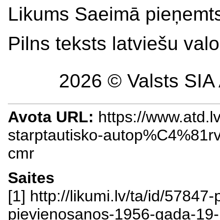
Likums Saeimā pieņemts
Pilns teksts latviešu va
2026 © Valsts SIA 
Avota URL:
https://www.atd.l
starptautisko-autop%C4%8
cmr
Saites
[1] http://likumi.lv/ta/id/57847-
pievienosanos-1956-gada-19-m