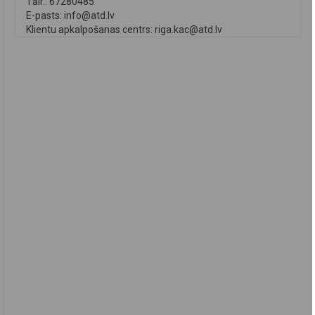
Tālr.: 67280485
E-pasts:
info@atd.lv
Klientu apkalpošanas centrs:
riga.kac@atd.lv