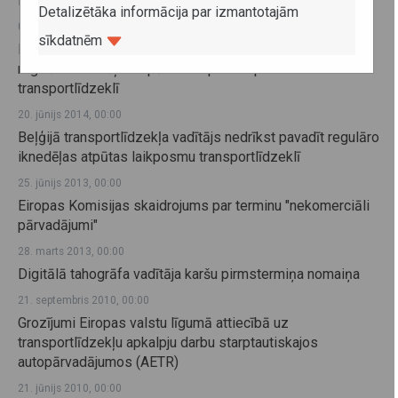
Normatīvie akti saistībā ar tahogrāfiem
Detalizētāka informācija par izmantotajām
07. oktobris 2014, 00:00
sīkdatnēm
Francijā ievērojams sods, ja transportlīdzekļa vadītājs
regulāro iknedēļas atpūtas laikposmu pavada
transportlīdzeklī
20. jūnijs 2014, 00:00
Beļģijā transportlīdzekļa vadītājs nedrīkst pavadīt regulāro
iknedēļas atpūtas laikposmu transportlīdzeklī
25. jūnijs 2013, 00:00
Eiropas Komisijas skaidrojums par terminu "nekomerciāli
pārvadājumi"
28. marts 2013, 00:00
Digitālā tahogrāfa vadītāja karšu pirmstermiņa nomaiņa
21. septembris 2010, 00:00
Grozījumi Eiropas valstu līgumā attiecībā uz
transportlīdzekļu apkalpju darbu starptautiskajos
autopārvadājumos (AETR)
21. jūnijs 2010, 00:00