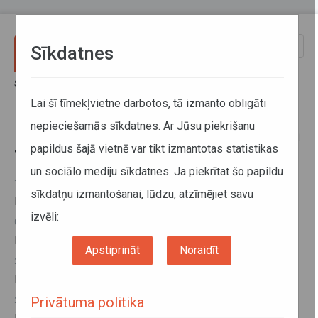
Pārlekt uz galveno saturu
Toggle
Sīkdatnes
naviga
Sākums
Darba un atpūtas laika uzskaite un tahogrāfi
Lai šī tīmekļvietne darbotos, tā izmanto obligāti
nepieciešamās sīkdatnes. Ar Jūsu piekrišanu
Darba un atpūtas laika uzskaite un
papildus šajā vietnē var tikt izmantotas statistikas
tahogrāfi
un sociālo mediju sīkdatnes. Ja piekrītat šo papildu
16. septembris 2016, 13:53
sīkdatņu izmantošanai, lūdzu, atzīmējiet savu
Digitālo tahogrāfu ieviešanas vadlīnijas
izvēli:
01. marts 2016, 09:25
Izmaiņas digitālā tahogrāfa karšu izsniegšanas kārtībā
Apstiprināt
Noraidīt
23. oktobris 2015, 14:02
Darbību apliecinājuma veidlapas forma
Privātuma politika
28. maijs 2015, 09:10