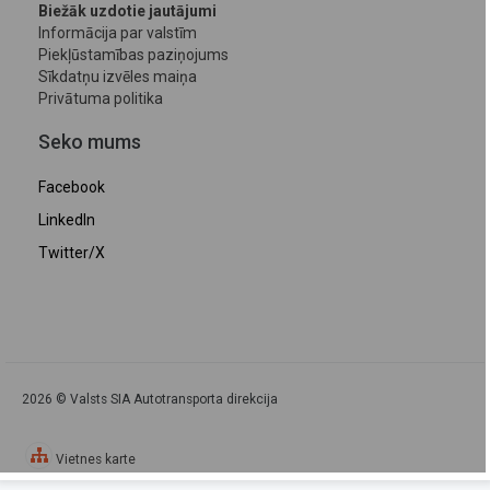
Biežāk uzdotie jautājumi
Informācija par valstīm
Piekļūstamības paziņojums
Sīkdatņu izvēles maiņa
Privātuma politika
Seko mums
Facebook
LinkedIn
Twitter/X
2026 © Valsts SIA Autotransporta direkcija
Vietnes karte