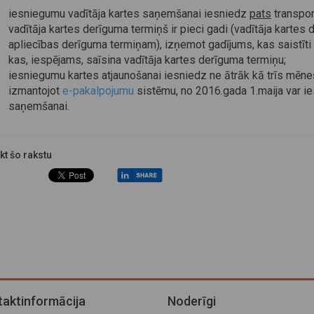
iesniegumu vadītāja kartes saņemšanai iesniedz
pats
transpor
vadītāja kartes derīguma termiņš ir pieci gadi (vadītāja kartes 
apliecības derīguma termiņam), izņemot gadījums, kas saistīti 
kas, iespējams, saīsina vadītāja kartes derīguma termiņu;
iesniegumu kartes atjaunošanai iesniedz ne ātrāk kā trīs mēn
izmantojot
e-pakalpojumu
sistēmu, no 2016.gada 1.maija var 
saņemšanai.
ikt šo rakstu
aktinformācija
Noderīgi