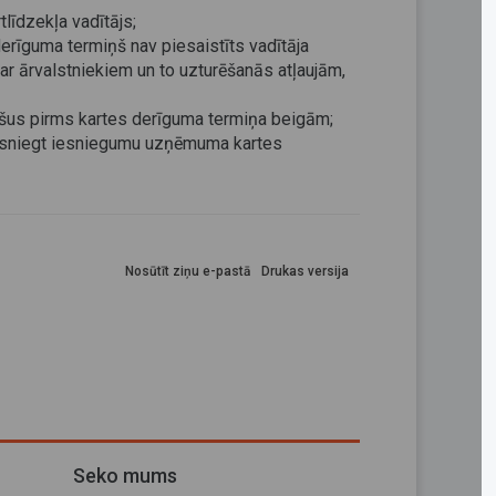
tlīdzekļa vadītājs;
derīguma termiņš nav piesaistīts vadītāja
ar ārvalstniekiem un to uzturēšanās atļaujām,
ešus pirms kartes derīguma termiņa beigām;
iesniegt iesniegumu uzņēmuma kartes
Nosūtīt ziņu e-pastā
Drukas versija
Seko mums