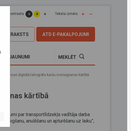
a
a
a
apas kontrasts
Teksta izmērs
PIERAKSTS
ATD E-PAKALPOJUMI
s
S
JAUNUMI
MEKLĒT
Izmaiņas digitālā tahogrāfa karšu izsniegšanas kārtībā
gšanas kārtībā
eikumi par transportlīdzekļa vadītāja darba
 izsniegšanu, anulēšanu un apturēšanu uz laiku”,