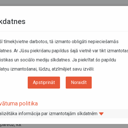
Teksta versija
L
kdatnes
KUSTĪBAS SARAKSTI
 šī tīmekļvietne darbotos, tā izmanto obligāti nepieciešamās
atnes. Ar Jūsu piekrišanu papildus šajā vietnē var tikt izmantota
DĀTĀJIEM
SABIEDRISKAIS TRANSPORTS
PAR MUM
istikas un sociālo mediju sīkdatnes. Ja piekrītat šo papildu
atņu izmantošanai, lūdzu, atzīmējiet savu izvēli:
ums
Informācija pārvadātājiem
Darba un atpūtas laika uzskaite un tahogrāfi
Apstiprināt
Noraidīt
maiņas digitālā tahogrāfa karšu izsnie
vātuma politika
marts 2016
6.gada 2.martā stājas spēkā grozījumi MK noteikumos Nr.836 “Not
alizētāka informācija par izmantotajām sīkdatnēm
tpūtas laika uzskaites digitālās kontrolierīces (tahogrāfa) karšu
paredz, ka: