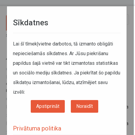
Pārlekt uz galveno saturu
Toggle
Sīkdatnes
naviga
Sākums
Aktuālā informācija
Lai šī tīmekļvietne darbotos, tā izmanto obligāti
nepieciešamās sīkdatnes. Ar Jūsu piekrišanu
Aktuālā informācija
papildus šajā vietnē var tikt izmantotas statistikas
09. augusts 2019, 10:35
un sociālo mediju sīkdatnes. Ja piekrītat šo papildu
Robežšķērsotāju ievērībai: Sakarā ar rekonstrukcijas
sīkdatņu izmantošanai, lūdzu, atzīmējiet savu
darbiem Terehovas robežkontroles punktā var veidoties
rindas
izvēli:
06. augusts 2019, 15:11
Apstiprināt
Noraidīt
Informācija par izslēgšanu no Taksometru vadītāju reģistra
30. jūlijs 2019, 11:49
Informācija par izslēgšanu no Taksometru vadītāju reģistra
Privātuma politika
23. jūlijs 2019, 14:29