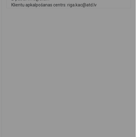
Klientu apkalpošanas centrs:
riga.kac@atd.lv