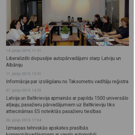
14. jūnijs 2019, 11:31
Liberalizēti divpusējie autopārvadājumi starp Latviju un
Albāniju
11. jūnijs 2019, 13:31
Informācija par izslēgšanu no Taksometru vadītāju reģistra
07. jūnijs 2019, 14:20
Latvija un Baltkrievija apmainās ar papildu 1500 universālo
atļauju; pasažieru pārvadājumiem uz Baltkrieviju tiks
attiecināmas ES noteiktās pasažieru tiesības
06. jūnijs 2019, 17:04
Izmaiņas tehniskās apskates prasībās
komercpārvadājumiem ar vieglo automobili