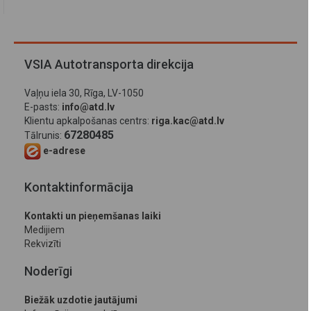
VSIA Autotransporta direkcija
Vaļņu iela 30, Rīga, LV-1050
E-pasts:
info@atd.lv
Klientu apkalpošanas centrs:
riga.kac@atd.lv
67280485
Tālrunis:
e-adrese
Kontaktinformācija
Kontakti un pieņemšanas laiki
Medijiem
Rekvizīti
Noderīgi
Biežāk uzdotie jautājumi