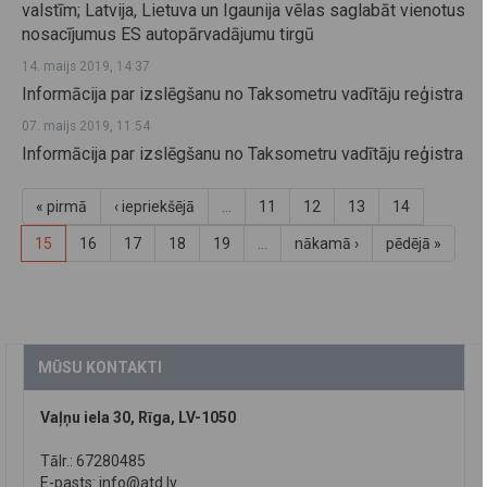
valstīm; Latvija, Lietuva un Igaunija vēlas saglabāt vienotus
nosacījumus ES autopārvadājumu tirgū
14. maijs 2019, 14:37
Informācija par izslēgšanu no Taksometru vadītāju reģistra
07. maijs 2019, 11:54
Informācija par izslēgšanu no Taksometru vadītāju reģistra
« pirmā
‹ iepriekšējā
…
11
12
13
14
15
16
17
18
19
…
nākamā ›
pēdējā »
MŪSU KONTAKTI
Vaļņu iela 30, Rīga, LV-1050
Tālr.: 67280485
E-pasts:
info@atd.lv