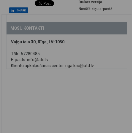
Drukas versija
Nosūtīt ziņu e-pastā
MŪSU KONTAKTI
Vaļņu iela 30, Rīga, LV-1050
Tālr.: 67280485
E-pasts:
info@atd.lv
Klientu apkalpošanas centrs:
riga.kac@atd.lv