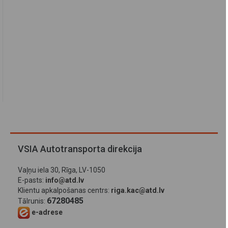
VSIA Autotransporta direkcija
Vaļņu iela 30, Rīga, LV-1050
E-pasts:
info@atd.lv
Klientu apkalpošanas centrs:
riga.kac@atd.lv
67280485
Tālrunis:
e-adrese