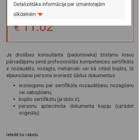
pārvadājumu jomā pieteikuma izskatīšana par
Detalizētāka informācija par izmantotajām
nozaudētu vai nozagtu sertifikātu
sīkdatnēm
11.02
Ja drošības konsultanta (padomnieka) bīstamo kravu
pārvadājumu jomā profesionālās kompetences sertifikāts
ir nozaudēts, nozagts, mehāniski vai kā citādi bojāts, tā
atjaunošanai persona iesniedz šādus dokumentus:
iesniegumu par sertifikāta nozaudēšanu, nozagšanu
vai sabojāšanu;
bojāto sertifikātu (ja tāds ir);
personu apliecinoša dokumenta kopiju (uzrādot
oriģinālu).
Ieteikt šo rakstu