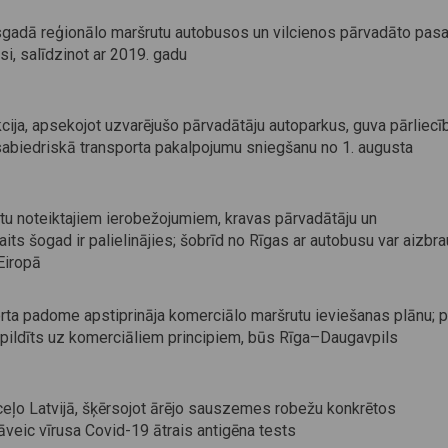
gadā reģionālo maršrutu autobusos un vilcienos pārvadāto pasa
si, salīdzinot ar 2019. gadu
cija, apsekojot uzvarējušo pārvadātāju autoparkus, guva pārliecīb
 sabiedriskā transporta pakalpojumu sniegšanu no 1. augusta
tu noteiktajiem ierobežojumiem, kravas pārvadātāju un
aits šogad ir palielinājies; šobrīd no Rīgas ar autobusu var aizbra
Eiropā
rta padome apstiprināja komerciālo maršrutu ieviešanas plānu; p
izpildīts uz komerciāliem principiem, būs Rīga–Daugavpils
eļo Latvijā, šķērsojot ārējo sauszemes robežu konkrētos
āveic vīrusa Covid-19 ātrais antigēna tests