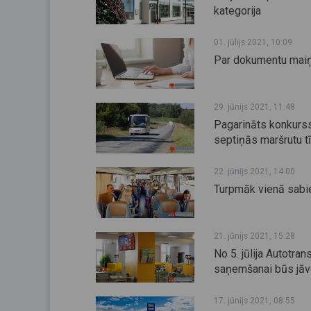
kategorija
01. jūlijs 2021, 10:09
Par dokumentu maiņu 
29. jūnijs 2021, 11:48
Pagarināts konkurss
septiņās maršrutu tī
22. jūnijs 2021, 14:00
Turpmāk vienā sabie
21. jūnijs 2021, 15:28
No 5. jūlija Autotra
saņemšanai būs jāve
17. jūnijs 2021, 08:55