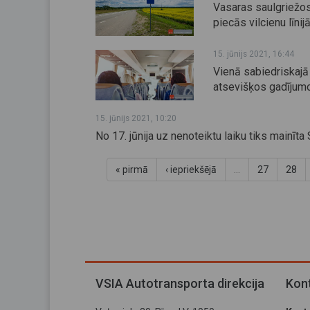
Vasaras saulgriežo
piecās vilcienu līnij
15. jūnijs 2021, 16:44
Vienā sabiedriskajā 
atsevišķos gadījumo
15. jūnijs 2021, 10:20
No 17. jūnija uz nenoteiktu laiku tiks mainīt
« pirmā
‹ iepriekšējā
…
27
28
VSIA Autotransporta direkcija
Kont