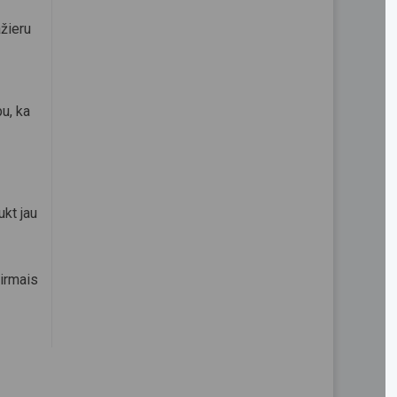
žieru
u, ka
ukt jau
irmais