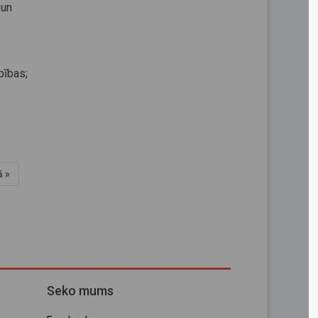
 un
pības;
ā »
Seko mums