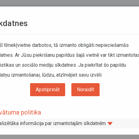
Teksta versija
L
kdatnes
KUSTĪBAS SARAKSTI
 šī tīmekļvietne darbotos, tā izmanto obligāti nepieciešamās
atnes. Ar Jūsu piekrišanu papildus šajā vietnē var tikt izmantota
DĀTĀJIEM
SABIEDRISKAIS TRANSPORTS
PAR MUM
istikas un sociālo mediju sīkdatnes. Ja piekrītat šo papildu
atņu izmantošanai, lūdzu, atzīmējiet savu izvēli:
Apstiprināt
Noraidīt
rciālajiem maršrutiem
vātuma politika
ršrutu tīkla daļās stāsies spēkā jaunie līgumi ar pārvadātājiem;
alizētāka informācija par izmantotajām sīkdatnēm
su vidējais vecums būs 4,6 gadi