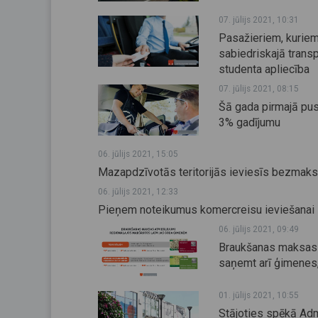
07. jūlijs 2021, 10:31
Pasažieriem, kuriem 
sabiedriskajā trans
studenta apliecība
07. jūlijs 2021, 08:15
Šā gada pirmajā pus
3% gadījumu
06. jūlijs 2021, 15:05
Mazapdzīvotās teritorijās ieviesīs bezmaks
06. jūlijs 2021, 12:33
Pieņem noteikumus komercreisu ieviešanai 
06. jūlijs 2021, 09:49
Braukšanas maksas a
saņemt arī ģimenes, 
01. jūlijs 2021, 10:55
Stājoties spēkā Admin