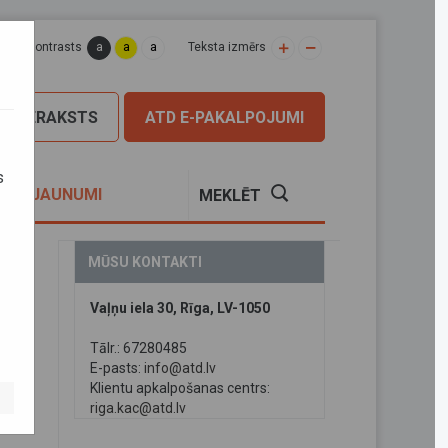
a
a
a
apas kontrasts
Teksta izmērs
PIERAKSTS
ATD E-PAKALPOJUMI
s
S
JAUNUMI
MEKLĒT
MŪSU KONTAKTI
Vaļņu iela 30, Rīga, LV-1050
Tālr.: 67280485
E-pasts:
info@atd.lv
 10
Klientu apkalpošanas centrs:
riga.kac@atd.lv