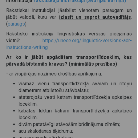
Informācija
rakstiskajā instrukcijā (avārijas kartiņā)
Rakstiskai instrukcijai jāatbilst vienotam paraugam un
jābūt valodā, kuru var
izlasīt un saprot autovadītājs
.
(
paraugs
)
Rakstisko instrukciju lingvistiskās versijas pieejamas
vietnē:
https://unece.org/linguistic-versions-adr-
instructions-writing
.
Ar ko ir jābūt apgādātam transportlīdzeklim, kas
pārvadā bīstamās kravas? (minimālās prasības)
- ar vispārējas nozīmes drošības aprīkojumu:
vismaz vienu transportlīdzekļa svaram un riteņu
diametram atbilstošu stāvbalstu;
atstarojošu vesti katram transportlīdzekļa apkalpes
loceklim;
kabatas lukturi katram transportlīdzekļa apkalpes
loceklim;
divām patstāvīgi stāvošām brīdinājuma zīmēm;
acu skalošanas šķidrumu;
aizsargcimdu pāri katram;