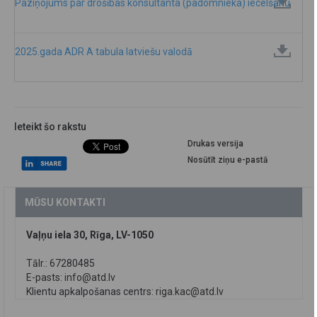
Paziņojums par drošības konsultanta (padomnieka) iecelšanu
2025.gada ADR A tabula latviešu valodā
Ieteikt šo rakstu
Drukas versija
Nosūtīt ziņu e-pastā
MŪSU KONTAKTI
Vaļņu iela 30, Rīga, LV-1050
Tālr.: 67280485
E-pasts:
info@atd.lv
Klientu apkalpošanas centrs:
riga.kac@atd.lv