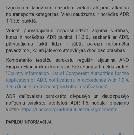
Izņēmuma daudzums dažādām vielām atšķiras atkarībā
no transporta kategorijas. Vielu daudzums ir norādīts ADR
1.1.3.6. punktā.
Veicot pārvadājumus nepārsniedzot apjoma vērtības,
kuras ir norādītas ADR punktā 1.1.3.6., saskaņā ar ADR,
pārvadājuma laikā līdzi ir jābūt pareizi noformētai
pavadzīmei, kā arī jāievēro atsevišķas drošības prasības.
Kompetento iestāžu sarakstu regulāri atjaunina ANO
Eiropas Ekonomikas komisijas Sekretariāta tīmekļa vietnē:
"Country information List of Competent Authorities for the
application of ADR, notifications in accordance with 1.9.4,
1.9.5 (tunnel restrictions) and other notifications".
ADR dalībvalstu parakstīto divpusējo un daudzpusējo
nolīgumu saraksts, atbilstoši ADR 1.5. nodaļai, pieejams
vietnē:
https://unece.org/adr-multilateral-agreements
.
PAPILDU INFORMĀCIJA: