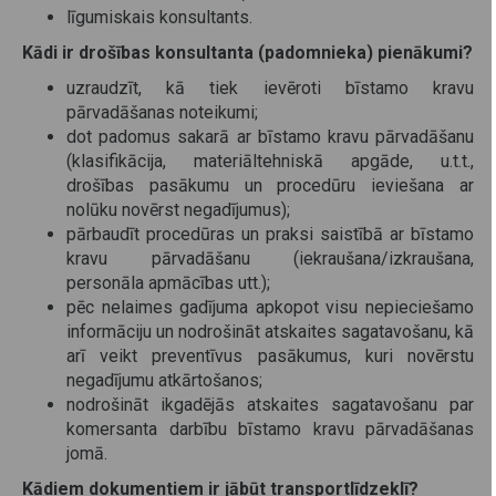
līgumiskais konsultants.
Kādi ir drošības konsultanta (padomnieka) pienākumi?
uzraudzīt, kā tiek ievēroti bīstamo kravu
pārvadāšanas noteikumi;
dot padomus sakarā ar bīstamo kravu pārvadāšanu
(klasifikācija, materiāltehniskā apgāde, u.t.t.,
drošības pasākumu un procedūru ieviešana ar
nolūku novērst negadījumus);
pārbaudīt procedūras un praksi saistībā ar bīstamo
kravu pārvadāšanu (iekraušana/izkraušana,
personāla apmācības utt.);
pēc nelaimes gadījuma apkopot visu nepieciešamo
informāciju un nodrošināt atskaites sagatavošanu, kā
arī veikt preventīvus pasākumus, kuri novērstu
negadījumu atkārtošanos;
nodrošināt ikgadējās atskaites sagatavošanu par
komersanta darbību bīstamo kravu pārvadāšanas
jomā.
Kādiem dokumentiem ir jābūt transportlīdzeklī?