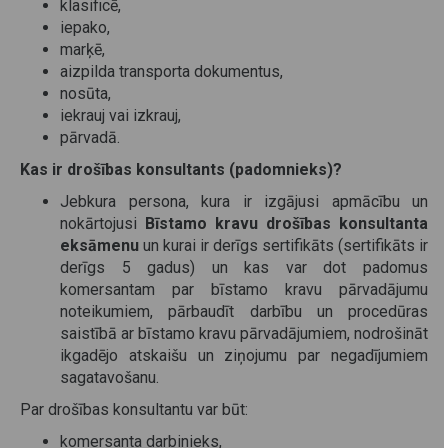
klasificē,
iepako,
marķē,
aizpilda transporta dokumentus,
nosūta,
iekrauj vai izkrauj,
pārvadā.
Kas ir drošības konsultants (padomnieks)?
Jebkura persona, kura ir izgājusi apmācību un
nokārtojusi
Bīstamo kravu drošības konsultanta
eksāmenu
un kurai ir derīgs sertifikāts (sertifikāts ir
derīgs 5 gadus) un kas var dot padomus
komersantam par bīstamo kravu pārvadājumu
noteikumiem, pārbaudīt darbību un procedūras
saistībā ar bīstamo kravu pārvadājumiem, nodrošināt
ikgadējo atskaišu un ziņojumu par negadījumiem
sagatavošanu.
Par drošības konsultantu var būt:
komersanta darbinieks,