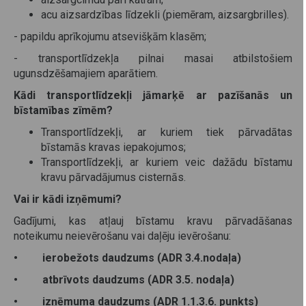
acu aizsardzības līdzekli (piemēram, aizsargbrilles).
- papildu aprīkojumu atsevišķām klasēm;
- transportlīdzekļa pilnai masai atbilstošiem
ugunsdzēšamajiem aparātiem.
Kādi transportlīdzekļi jāmarķē ar pazīšanās un
bīstamības zīmēm?
Transportlīdzekļi, ar kuriem tiek pārvadātas
bīstamās kravas iepakojumos;
Transportlīdzekļi, ar kuriem veic dažādu bīstamu
kravu pārvadājumus cisternās.
Vai ir kādi izņēmumi?
Gadījumi, kas atļauj bīstamu kravu pārvadāšanas
noteikumu neievērošanu vai daļēju ievērošanu:
• ierobežots daudzums (ADR 3.4.nodaļa)
• atbrīvots daudzums (ADR 3.5. nodaļa)
• izņēmuma daudzums (ADR 1.1.3.6. punkts)