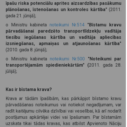
īpašu riska potenciālu aprites aizsardzības pasākumu
plānošanas, īstenošanas un kontroles kārtība"
(2011.
gada 21. jūnijā);
o Ministru kabineta
noteikumi Nr.514
"Bīstamu kravu
pārvadāšanai paredzēto transportlīdzekļu vadītāja
tiesību iegūšanas kārtība un vadītāja apliecības
izsniegšanas, apmaiņas un atjaunošanas kārtība"
(2010. gada 8. jūnijā);
o Ministru kabineta
noteikumi Nr.500
"Noteikumi par
transportējamām spiedieniekārtām" (
2011. gada 28.
jūlijā);
Kas ir bīstama krava?
Krava ar tādām īpašībām, kas pārkāpjot bīstamo kravu
pārvadāšanas noteikumus vai notiekot negadījumam, var
radīt kaitējumu cilvēka dzīvībai vai veselībai, kā arī nodarīt
postījumus apkārtējai videi vai īpašumam. Par bīstamām
uzskata tikai tādas kravas, kas atbilst Apvienoto Nāciju