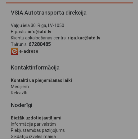
VSIA Autotransporta direkcija
Vaļņu iela 30, Rīga, LV-1050
E-pasts:
info@atd.lv
Klientu apkalpošanas centrs:
riga.kac@atd.lv
67280485
Tālrunis:
e-adrese
Kontaktinformācija
Kontakti un pieņemšanas laiki
Medijiem
Rekvizīti
Noderīgi
Biežāk uzdotie jautājumi
Informācija par valstīm
Piekļūstamības paziņojums
Sīkdatņu izvēles maiņa