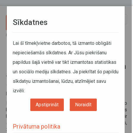
Pārlekt uz galveno saturu
Toggle
Sīkdatnes
naviga
Sākums
Informācija pārvadātājiem
Kravu pārvadājumi
Bīstamo kravu pārvadājumi
Lai šī tīmekļvietne darbotos, tā izmanto obligāti
Par bīstamo kravu pārvadājumiem ar autotransportu
nepieciešamās sīkdatnes. Ar Jūsu piekrišanu
papildus šajā vietnē var tikt izmantotas statistikas
Par bīstamo kravu pārvadājumiem
un sociālo mediju sīkdatnes. Ja piekrītat šo papildu
ar autotransportu
sīkdatņu izmantošanai, lūdzu, atzīmējiet savu
16. maijs 2025
izvēli:
Par bīstamo kravu pārvadājumiem ar autotransportu
Informatīvais materiāls sniedz vispārēju ieskatu bīstamo
Apstiprināt
Noraidīt
kravu pārvadājumu organizēšanā, bet katras bīstamās
kravas pārvadājumam ir individuāls raksturs un tam ir
savas speciālas prasības, tāpēc aicinām konsultēties,
Privātuma politika
zvanot pa tālruni 67686463.