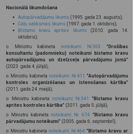
Nacionālā likumdošana
Autopārvadājumu likums
(1995. gada 23. augusts);
Ceļu satiksmes likums
(1997. gada 1. oktobris);
Bīstamo kravu aprites likums
(2010. gada 14.
oktobris);
o Ministru kabineta
noteikumi Nr.363
"Drošības
konsultantu (padomnieku) noteikumi bīstamo kravu
autopārvadājumu un dzelzceļa pārvadājumu jomā"
(2023. gada 4. jūlijā);
o Ministru kabineta
noteikumi Nr.411
"Autopārvadājumu
kontroles organizēšanas un īstenošanas kārtība"
(2011. gada 24. maijā);
o Ministru kabineta
noteikumi Nr.541
"Bīstamo kravu
aprites kontroles kārtība"
(2011. gada 5. jūlijā);
o Ministru kabineta
noteikumi Nr. 674
"Bīstamo kravu
pārvadājumu noteikumi"
(2005. gada 6. septembrī);
o Ministru kabineta
noteikumi Nr.464
"Bīstamo kravu ar