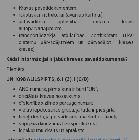
Kravas pavaddokumentam;
rakstiskai instrukcijai (avārijas kartiņai);
autovadītāja apliecībai bīstamo kravu
autopārvadājumiem;
transportlīdzekļa atbilstības sertifikātam (tikai
cisternu pārvadājumiem un pārvadājot 1.klases
kravas).
Kādai informācijai ir jābūt kravas pavaddokumentā?
Piemērs:
UN 1098 ALILSPIRTS, 6.1 (3), I (C/D)
ANO numurs, pirms kura ir burti “UN”;
oficiālais kravas nosaukums;
bīstamības zīmes parauga numuri;
vielas iepakošanas grupa, ja tāda ir piešķirta;
tuneļa kods, ja pārvadājuma maršrutā ir tuneļi;
kopējais daudzums transportlīdzeklī;
iepakojumu skaits un apraksts.