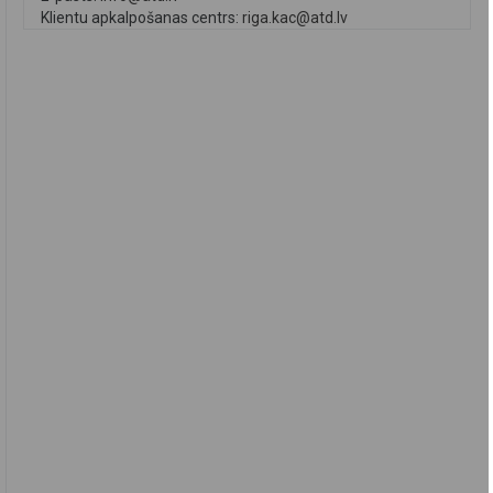
Klientu apkalpošanas centrs:
riga.kac@atd.lv