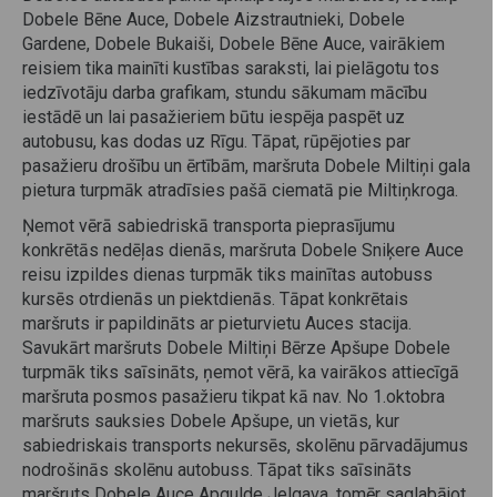
Dobele Bēne Auce, Dobele Aizstrautnieki, Dobele
Gardene, Dobele Bukaiši, Dobele Bēne Auce, vairākiem
reisiem tika mainīti kustības saraksti, lai pielāgotu tos
iedzīvotāju darba grafikam, stundu sākumam mācību
iestādē un lai pasažieriem būtu iespēja paspēt uz
autobusu, kas dodas uz Rīgu. Tāpat, rūpējoties par
pasažieru drošību un ērtībām, maršruta Dobele Miltiņi gala
pietura turpmāk atradīsies pašā ciematā pie Miltiņkroga.
Ņemot vērā sabiedriskā transporta pieprasījumu
konkrētās nedēļas dienās, maršruta Dobele Sniķere Auce
reisu izpildes dienas turpmāk tiks mainītas autobuss
kursēs otrdienās un piektdienās. Tāpat konkrētais
maršruts ir papildināts ar pieturvietu Auces stacija.
Savukārt maršruts Dobele Miltiņi Bērze Apšupe Dobele
turpmāk tiks saīsināts, ņemot vērā, ka vairākos attiecīgā
maršruta posmos pasažieru tikpat kā nav. No 1.oktobra
maršruts sauksies Dobele Apšupe, un vietās, kur
sabiedriskais transports nekursēs, skolēnu pārvadājumus
nodrošinās skolēnu autobuss. Tāpat tiks saīsināts
maršruts Dobele Auce Apgulde Jelgava, tomēr saglabājot