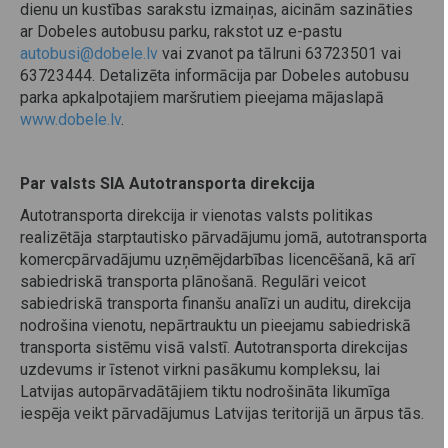
dienu un kustības sarakstu izmaiņas, aicinām sazināties
ar Dobeles autobusu parku, rakstot uz e-pastu
autobusi@dobele.lv
vai zvanot pa tālruni 63723501 vai
63723444. Detalizēta informācija par Dobeles autobusu
parka apkalpotajiem maršrutiem pieejama mājaslapā
www.dobele.lv
.
Par valsts SIA Autotransporta direkcija
Autotransporta direkcija ir vienotas valsts politikas
realizētāja starptautisko pārvadājumu jomā, autotransporta
komercpārvadājumu uzņēmējdarbības licencēšanā, kā arī
sabiedriskā transporta plānošanā. Regulāri veicot
sabiedriskā transporta finanšu analīzi un auditu, direkcija
nodrošina vienotu, nepārtrauktu un pieejamu sabiedriskā
transporta sistēmu visā valstī. Autotransporta direkcijas
uzdevums ir īstenot virkni pasākumu kompleksu, lai
Latvijas autopārvadātājiem tiktu nodrošināta likumīga
iespēja veikt pārvadājumus Latvijas teritorijā un ārpus tās.