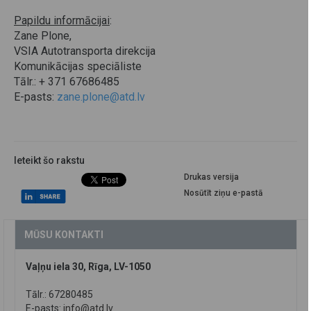
Papildu informācijai
:
Zane Plone,
VSIA Autotransporta direkcija
Komunikācijas speciāliste
Tālr.: + 371 67686485
E-pasts:
zane.plone@atd.lv
Ieteikt šo rakstu
Drukas versija
Nosūtīt ziņu e-pastā
MŪSU KONTAKTI
Vaļņu iela 30, Rīga, LV-1050
Tālr.: 67280485
E-pasts:
info@atd.lv