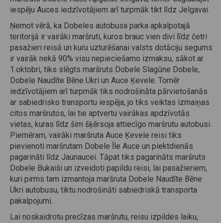
iespēju Auces iedzīvotājiem arī turpmāk tikt līdz Jelgavai.
Ņemot vērā, ka Dobeles autobusa parka apkalpotajā
teritorijā ir vairāki maršruti, kuros brauc vien divi līdz četri
pasažieri reisā un kuru uzturēšanai valsts dotāciju segums
ir vairāk nekā 90% visu nepieciešamo izmaksu, sākot ar
1.oktobri, tiks slēgts maršruts Dobele Slagūne Dobele,
Dobele Naudīte Bēne Ukri un Auce Ķevele. Tomēr
iedzīvotājiem arī turpmāk tiks nodrošināta pārvietošanās
ar sabiedrisko transportu iespēja, jo tiks veiktas izmaiņas
citos maršrutos, lai tie aptvertu vairākas apdzīvotās
vietas, kuras līdz šim šķērsoja attiecīgo maršrutu autobusi.
Piemēram, vairāki maršruta Auce Ķevele reisi tiks
pievienoti maršrutam Dobele Īle Auce un piektdienās
pagarināti līdz Jaunaucei. Tāpat tiks pagarināts maršruts
Dobele Bukaiši un izveidoti papildu reisi, lai pasažieriem,
kuri pirms tam izmantoja maršruta Dobele Naudīte Bēne
Ukri autobusu, tiktu nodrošināti sabiedriskā transporta
pakalpojumi.
Lai noskaidrotu precīzas maršrutu, reisu izpildes laiku,