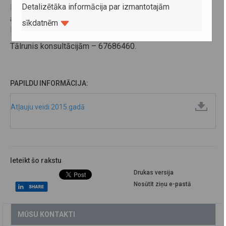
Detalizētāka informācija par izmantotajām
Informācija par kravu starptautisko autopārvadājumu
atļauju veidiem un to izmantošanu 2015.gadā
sīkdatnēm
lejuplādējama zemāk pie
papildu informācijas
.
Tālrunis konsultācijām – 67686460.
PAPILDU INFORMĀCIJA:
Atļauju veidi 2015.gadā
Ieteikt šo rakstu
Drukas versija
Nosūtīt ziņu e-pastā
MŪSU KONTAKTI