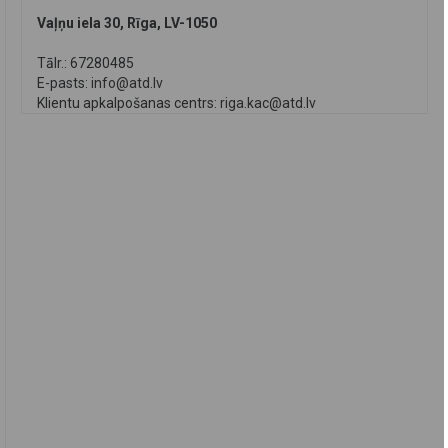
Vaļņu iela 30, Rīga, LV-1050
Tālr.: 67280485
E-pasts:
info@atd.lv
Klientu apkalpošanas centrs:
riga.kac@atd.lv