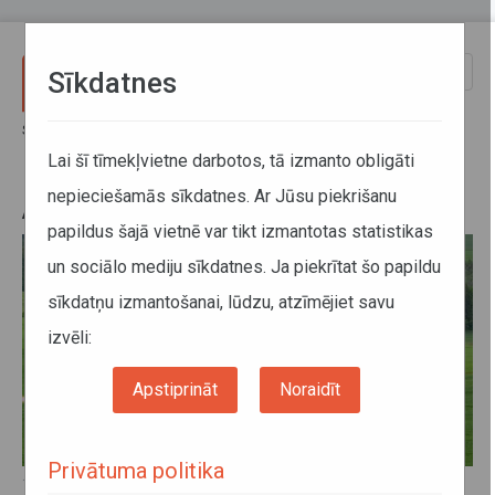
Pārlekt uz galveno saturu
Toggle
Sīkdatnes
naviga
Sākums
Jaunumi
Atļauju veidi - 2015
Lai šī tīmekļvietne darbotos, tā izmanto obligāti
nepieciešamās sīkdatnes. Ar Jūsu piekrišanu
Atļauju veidi - 2015
papildus šajā vietnē var tikt izmantotas statistikas
un sociālo mediju sīkdatnes. Ja piekrītat šo papildu
sīkdatņu izmantošanai, lūdzu, atzīmējiet savu
izvēli:
Apstiprināt
Noraidīt
Privātuma politika
10. septembris 2015