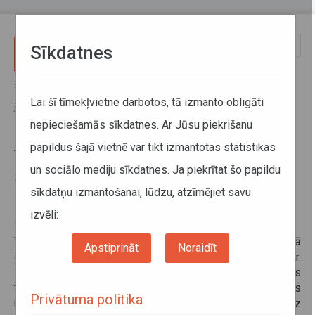
Pārlekt uz galveno saturu
Toggle
Sīkdatnes
naviga
Sākums
Informācija pārvadātājiem
Aktuālā informācija
Transportlīdzekļu pārbaudes uz autoceļiem Gruzijā no 2025. gada 1.
Lai šī tīmekļvietne darbotos, tā izmanto obligāti
jūlija
nepieciešamās sīkdatnes. Ar Jūsu piekrišanu
papildus šajā vietnē var tikt izmantotas statistikas
Transportlīdzekļu pārbaudes uz
un sociālo mediju sīkdatnes. Ja piekrītat šo papildu
autoceļiem Gruzijā no 2025. gada
sīkdatņu izmantošanai, lūdzu, atzīmējiet savu
1. jūlija
izvēli:
01. jūlijs 2025
Valsts SIA “Autotransporta direkcija” informē, ka saskaņā
Apstiprināt
Noraidīt
ar Gruzijas valdības 2025. gada 22. janvāra dekrētu Nr.
18 no 2025. gada 1. jūlija Gruzijā tiek ieviestas
transportlīdzekļu pārbaudes uz autoceļiem, pamatojoties
Privātuma politika
uz spēkā esošo regulējumu “Noteikumi par pārbaudēm uz