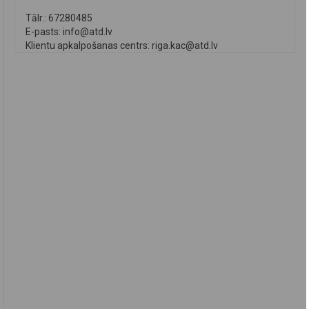
Tālr.: 67280485
E-pasts:
info@atd.lv
Klientu apkalpošanas centrs:
riga.kac@atd.lv