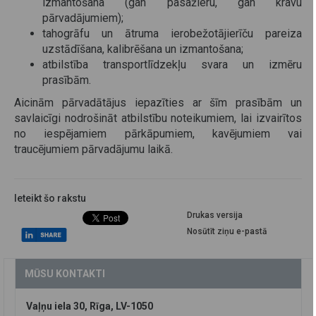
izmantošana (gan pasažieru, gan kravu
pārvadājumiem);
tahogrāfu un ātruma ierobežotājierīču pareiza
uzstādīšana, kalibrēšana un izmantošana;
atbilstība transportlīdzekļu svara un izmēru
prasībām.
Aicinām pārvadātājus iepazīties ar šīm prasībām un
savlaicīgi nodrošināt atbilstību noteikumiem, lai izvairītos
no iespējamiem pārkāpumiem, kavējumiem vai
traucējumiem pārvadājumu laikā.
Ieteikt šo rakstu
Drukas versija
Nosūtīt ziņu e-pastā
MŪSU KONTAKTI
Vaļņu iela 30, Rīga, LV-1050