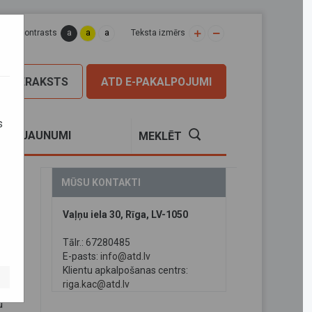
a
a
a
apas kontrasts
Teksta izmērs
PIERAKSTS
ATD E-PAKALPOJUMI
s
S
JAUNUMI
MEKLĒT
MŪSU KONTAKTI
Vaļņu iela 30, Rīga, LV-1050
Tālr.: 67280485
E-pasts:
info@atd.lv
Klientu apkalpošanas centrs:
riga.kac@atd.lv
u