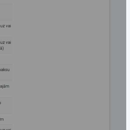
9500
3733
uz vai
4000
4000
uz vai
1000
330
jā)
100
33
maksu
75
5
šajām
25
17
o
100
8
īm
150
33