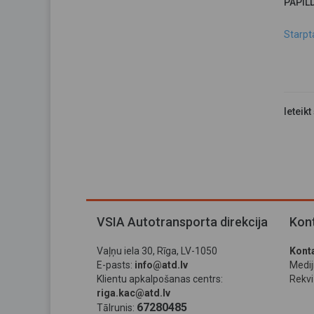
PAPIL
Starpt
Ieteikt
VSIA Autotransporta direkcija
Kont
Vaļņu iela 30, Rīga, LV-1050
Konta
E-pasts:
info@atd.lv
Medi
Klientu apkalpošanas centrs:
Rekviz
riga.kac@atd.lv
67280485
Tālrunis: