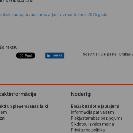
DU INFORMĀCIJA:
autisko autopārvadājumu atļauju izmantošana 2016.gadā
 šo rakstu
Nosūtīt ziņu e-pastā
Drukas v
aktinformācija
Noderīgi
kti un pieņemšanas laiki
Biežāk uzdotie jautājumi
jiem
Informācija par valstīm
īti
Piekļūstamības paziņojums
Sīkdatņu izvēles maiņa
Privātuma politika