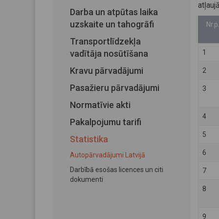
atļauj
Darba un atpūtas laika
uzskaite un tahogrāfi
Nr.p.
Transportlīdzekļa
vadītāja nosūtīšana
1
Kravu pārvadājumi
2
Pasažieru pārvadājumi
3
Normatīvie akti
4
Pakalpojumu tarifi
5
Statistika
6
Autopārvadājumi Latvijā
Darbībā esošas licences un citi
7
dokumenti
8
9