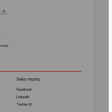
ersija
Seko mums
Facebook
LinkedIn
Twitter/X