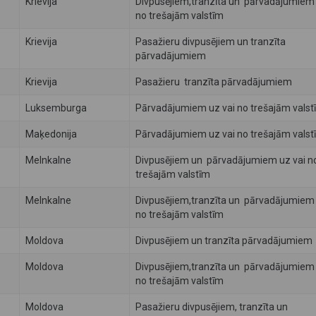
Krievija
Divpusējiem,tranzīta un pārvadājumiem 
no trešajām valstīm
Krievija
Pasažieru divpusējiem un tranzīta
pārvadājumiem
Krievija
Pasažieru tranzīta pārvadājumiem
Luksemburga
Pārvadājumiem uz vai no trešajām valst
Maķedonija
Pārvadājumiem uz vai no trešajām valst
Melnkalne
Divpusējiem un pārvadājumiem uz vai n
trešajām valstīm
Melnkalne
Divpusējiem,tranzīta un pārvadājumiem 
no trešajām valstīm
Moldova
Divpusējiem un tranzīta pārvadājumiem
Moldova
Divpusējiem,tranzīta un pārvadājumiem 
no trešajām valstīm
Moldova
Pasažieru divpusējiem, tranzīta un