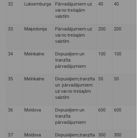
32
Luksemburga
Pārvadājumiem uz
40
40
vai no trešajām
valstīm
33
Maķedonija
Pārvadājumiem uz
200
200
vai no trešajām
valstīm
34
Melnkalne
Divpusējiem un
100
100
tranzīta
pārvadājumiem
35
Melnkalne
Divpusējiem,tranzīta
50
50
un pārvadājumiem
uz vai no trešajām
valstīm
36
Moldova
Divpusējiem un
600
600
tranzīta
pārvadājumiem
37
Moldova
Divpusējiem,tranzīta
300
300