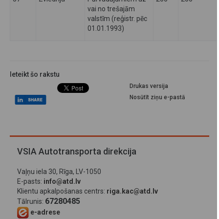
vai no trešajām
valstīm (reģistr. pēc
01.01.1993)
Ieteikt šo rakstu
Drukas versija
Nosūtīt ziņu e-pastā
VSIA Autotransporta direkcija
Vaļņu iela 30, Rīga, LV-1050
E-pasts:
info@atd.lv
Klientu apkalpošanas centrs:
riga.kac@atd.lv
67280485
Tālrunis:
e-adrese