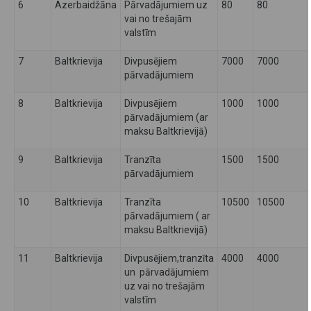
6
Azerbaidžāna
Pārvadājumiem uz
80
80
vai no trešajām
valstīm
7
Baltkrievija
Divpusējiem
7000
7000
pārvadājumiem
8
Baltkrievija
Divpusējiem
1000
1000
pārvadājumiem (ar
maksu Baltkrievijā)
9
Baltkrievija
Tranzīta
1500
1500
pārvadājumiem
10
Baltkrievija
Tranzīta
10500
10500
pārvadājumiem ( ar
maksu Baltkrievijā)
11
Baltkrievija
Divpusējiem,tranzīta
4000
4000
un pārvadājumiem
uz vai no trešajām
valstīm