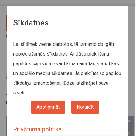
Pārlekt uz galveno saturu
Toggle
Sīkdatnes
naviga
Sākums
Informācija pārvadātājiem
Statistika
Autopārvadājumi Latvijā
Lai šī tīmekļvietne darbotos, tā izmanto obligāti
Par starptautisko pārvadājumu atļauju skaitu 2015.gadam
nepieciešamās sīkdatnes. Ar Jūsu piekrišanu
papildus šajā vietnē var tikt izmantotas statistikas
Par starptautisko pārvadājumu
un sociālo mediju sīkdatnes. Ja piekrītat šo papildu
atļauju skaitu 2015.gadam
sīkdatņu izmantošanai, lūdzu, atzīmējiet savu
19. novembris 2015
izvēli:
2015.gada starptautisko autopārvadājumu atļauju kvotas
un uz 19.11.2015 saņemto atļauju skaits:
Apstiprināt
Noraidīt
Nr.p.k.
Valsts
Atļauju veids
Kvota
Saņemto
atļauju
Privātuma politika
skaits uz