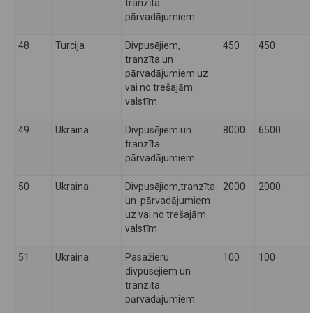
tranzīta
pārvadājumiem
48
Turcija
Divpusējiem,
450
450
tranzīta un
pārvadājumiem uz
vai no trešajām
valstīm
49
Ukraina
Divpusējiem un
8000
6500
tranzīta
pārvadājumiem
50
Ukraina
Divpusējiem,tranzīta
2000
2000
un pārvadājumiem
uz vai no trešajām
valstīm
51
Ukraina
Pasažieru
100
100
divpusējiem un
tranzīta
pārvadājumiem