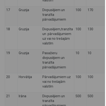
valstīm
17
Gruzija
Divpusējiem un
100
170
tranzīta
pārvadājumiem
18
Gruzija
Divpusējiem,tranzīta
100
130
un pārvadājumiem
uz vai no trešajām
valstīm
19
Gruzija
Pasažieru
10
10
divpusējiem un
tranzīta
pārvadājumiem
20
Horvātija
Pārvadājumiem uz
100
100
vai no trešajām
valstīm
21
Irāna
Divpusējiem un
500
500
tranzīta
pārvadājumiem