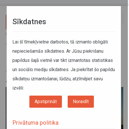
Pārlekt uz galveno saturu
Toggle
Sīkdatnes
naviga
Sākums
Informācija pārvadātājiem
Aktuālā informācija
Pēc Brexit mainīsies transportlīdzekļu vadītāju apliecību atzīšana un
Lai šī tīmekļvietne darbotos, tā izmanto obligāti
apmaiņa
nepieciešamās sīkdatnes. Ar Jūsu piekrišanu
papildus šajā vietnē var tikt izmantotas statistikas
Pēc Brexit mainīsies
un sociālo mediju sīkdatnes. Ja piekrītat šo papildu
transportlīdzekļu vadītāju
sīkdatņu izmantošanai, lūdzu, atzīmējiet savu
apliecību atzīšana un apmaiņa
izvēli:
Apstiprināt
Noraidīt
Privātuma politika