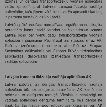
izdotās un derīgās transportlīdzekļu vadītāja apliecības
varēs apmainīt pret Latvijas transportlīdzekļu vadītāja
apliecībām, taču jāņem vērā, ka to varēs apmainīt tikai tad,
ja persona pastāvīgi dzīvo Latvijā.
Latvijā spēkā esošais normatīvais regulējums nosaka, ka
personām, kuras Latvijā ierodas no ārvalstīm un uzturas
Latvijā ilgāk par vienu gadu, transportlīdzekļa vadītāja
apliecība ir jāapmaina. Pēc Brexit tas attiecas arī uz AK.
Pašreiz izņēmums ir noteikts attiecībā uz Eiropas
Savienības dalībvalstīs vai Eiropas Brīvās tirdzniecības
asociācijas dalībvalstīs izsniegtām transportlīdzekļa
vadītāja apliecībām.
Latvijas transportlīdzekļu vadītāja apliecības AK
Latvijā izdotās un derīgās transportlīdzekļu vadītāja
apliecības būs izmantojamas braukšanai AK, kamēr nav
beidzies to derīguma termiņš. Vienlaikus neatkarīgi no
vadītāja apliecības derīguma termiņa tā būs derīga ne
ilgāk kā trīs gadus pēc autovadītāja kļūšanas par AK