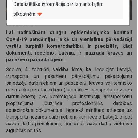
Detalizētāka informācija par izmantotajām
sīkdatnēm
04. februāris 2021
Lai nodrošinātu stingru epidemioloģisko kontroli
Covid-19 pandēmijas laikā un vienlaikus pārvadātāji
varētu turpināt komercdarbību, ir precizēts, kādi
dokumenti, ieceļojot Latvijā, ir jāuzrāda kravas un
pasažieru pārvadātājiem.
Šodien, 4. februārī, valdība lēma, ka, ieceļojot Latvijā,
transporta un pasažieru pārvadājumu pakalpojumu
sniedzēju darbiniekiem un pasažieru, kravas vai tehnisko
reisu apkalpes locekļiem (turpmāk – transporta nozares
darbiniekiem) pēc kontrolējošo institūciju amatpersonu
pieprasījuma jāuzrāda profesionālās darbības
apliecinošus dokumentus. Iepriekš minētais attiecas uz
transporta nozares darbiniekiem, kuri ieceļo Latvijā, pildot
savus darba pienākumus, dodas uz savu darba vietu vai
atgriežas no tās.