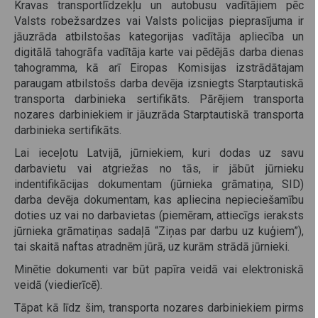
Kravas transportlīdzekļu un autobusu vadītājiem pēc
Valsts robežsardzes vai Valsts policijas pieprasījuma ir
jāuzrāda atbilstošas kategorijas vadītāja apliecība un
digitālā tahogrāfa vadītāja karte vai pēdējās darba dienas
tahogramma, kā arī Eiropas Komisijas izstrādātajam
paraugam atbilstošs darba devēja izsniegts Starptautiskā
transporta darbinieka sertifikāts. Pārējiem transporta
nozares darbiniekiem ir jāuzrāda Starptautiskā transporta
darbinieka sertifikāts.
Lai ieceļotu Latvijā, jūrniekiem, kuri dodas uz savu
darbavietu vai atgriežas no tās, ir jābūt jūrnieku
indentifikācijas dokumentam (jūrnieka grāmatiņa, SID)
darba devēja dokumentam, kas apliecina nepieciešamību
doties uz vai no darbavietas (piemēram, attiecīgs ieraksts
jūrnieka grāmatiņas sadaļā “Ziņas par darbu uz kuģiem”),
tai skaitā naftas atradnēm jūrā, uz kurām strādā jūrnieki.
Minētie dokumenti var būt papīra veidā vai elektroniskā
veidā (viedierīcē).
Tāpat kā līdz šim, transporta nozares darbiniekiem pirms