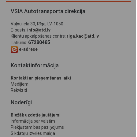
VSIA Autotransporta direkcija
Vaļņu iela 30, Rīga, LV-1050
E-pasts:
info@atd.lv
Klientu apkalpošanas centrs:
riga.kac@atd.lv
67280485
Tālrunis:
e-adrese
Kontaktinformācija
Kontakti un pieņemšanas laiki
Medijiem
Rekvizīti
Noderīgi
Biežāk uzdotie jautājumi
Informācija par valstīm
Piekļūstamības paziņojums
Sīkdatņu izvēles maiņa