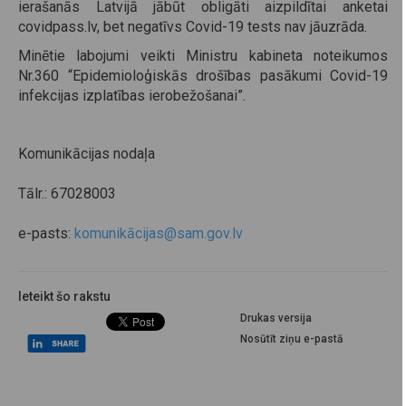
ierašanās Latvijā jābūt obligāti aizpildītai anketai
covidpass.lv, bet negatīvs Covid-19 tests nav jāuzrāda.
Minētie labojumi veikti Ministru kabineta noteikumos
Nr.360 “Epidemioloģiskās drošības pasākumi Covid-19
infekcijas izplatības ierobežošanai”.
Komunikācijas nodaļa
Tālr.: 67028003
e-pasts:
komunikācijas@sam.gov.lv
Ieteikt šo rakstu
Drukas versija
Nosūtīt ziņu e-pastā