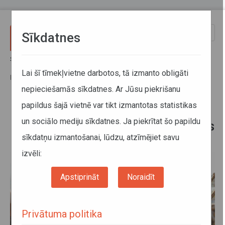
Pārlekt uz galveno saturu
Toggle
Sīkdatnes
naviga
Sākums
Informācija pārvadātājiem
Aktuālā informācija
Noteikts, kādi dokumenti, ieceļojot Latvijā, ir jāuzrāda kravas un
Lai šī tīmekļvietne darbotos, tā izmanto obligāti
pasažieru pārvadātājiem
nepieciešamās sīkdatnes. Ar Jūsu piekrišanu
papildus šajā vietnē var tikt izmantotas statistikas
Noteikts, kādi dokumenti,
un sociālo mediju sīkdatnes. Ja piekrītat šo papildu
ieceļojot Latvijā, ir jāuzrāda kravas
sīkdatņu izmantošanai, lūdzu, atzīmējiet savu
un pasažieru pārvadātājiem
izvēli:
Apstiprināt
Noraidīt
Privātuma politika