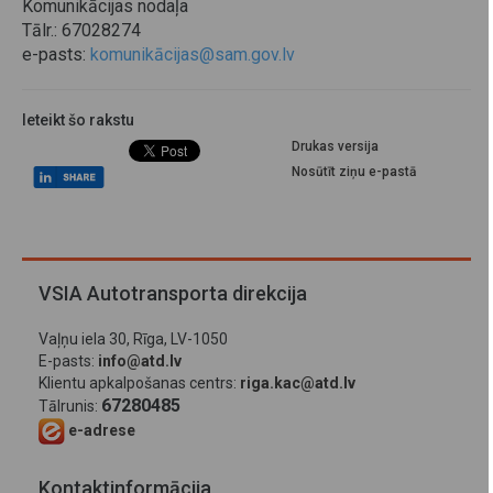
Komunikācijas nodaļa
Tālr.: 67028274
e-pasts:
komunikācijas@sam.gov.lv
Ieteikt šo rakstu
Drukas versija
Nosūtīt ziņu e-pastā
VSIA Autotransporta direkcija
Vaļņu iela 30, Rīga, LV-1050
E-pasts:
info@atd.lv
Klientu apkalpošanas centrs:
riga.kac@atd.lv
67280485
Tālrunis:
e-adrese
Kontaktinformācija