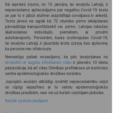
Kā iepriekš ziņots, no 15. janvāra, lai ieceļotu Latvijā, ir
nepieciešams apliecinājums par negatīvu Covid-19 testu
un par to ir jābūt atzīmei aizpildītajā covidpass.lv anketā.
Tests jāveic ne agrāk kā 72 stundas pirms iekāpšanas
pārvadātāja transportlīdzeklī vai pirms Latvijas robežas
šķērsošanas individuāli, piemēram, ar privāto
autotransportu. Personām, kuras izslimojušas Covid-19,
lai ieceļotu Latvijā, ir jāuzrāda ārsta izziņa, kas apliecina,
ka persona nav infekcioza.
Nemainīgs paliek nosacījums, ka pēc ieceļošanas no
ārvalstīm ar augstu inficēšanās risku
ir jāievēro 10 dienu
pašizolācija, kā arī citas Slimības profilakses un kontroles
centra epidemioloģiskās drošības norādes.
Joprojām aicinām atbildīgi izvērtēt nepieciešamību ceļot
un rūpīgi iepazīties ar to valstu epidemioloģiskās
drošības prasībām, caur vai uz kurām ceļotājam jādodas.
Biežāk uzdotie jautājumi.