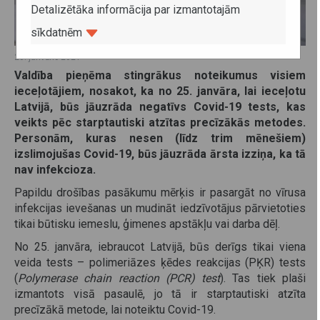
Detalizētāka informācija par izmantotajām
sīkdatnēm
20. janvāris 2021
Valdība pieņēma stingrākus noteikumus visiem
ieceļotājiem, nosakot, ka no 25. janvāra, lai ieceļotu
Latvijā, būs jāuzrāda negatīvs Covid-19 tests, kas
veikts pēc starptautiski atzītas precīzākās metodes.
Personām, kuras nesen (līdz trim mēnešiem)
izslimojušas Covid-19, būs jāuzrāda ārsta izziņa, ka tā
nav infekcioza.
Papildu drošības pasākumu mērķis ir pasargāt no vīrusa
infekcijas ievešanas un mudināt iedzīvotājus pārvietoties
tikai būtisku iemeslu, ģimenes apstākļu vai darba dēļ.
No 25. janvāra, iebraucot Latvijā, būs derīgs tikai viena
veida tests – polimeriāzes ķēdes reakcijas (PĶR) tests
(
Polymerase chain reaction (PCR) test
). Tas tiek plaši
izmantots visā pasaulē, jo tā ir starptautiski atzīta
precīzākā metode, lai noteiktu Covid-19.