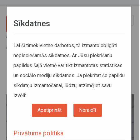
Pārlekt uz galveno saturu
Toggle
Sīkdatnes
naviga
Sākums
Informācija pārvadātājiem
Aktuālā informācija
No 25. janvāra Latvijā varēs ieceļot, uzrādot tikai viena veida
Lai šī tīmekļvietne darbotos, tā izmanto obligāti
negatīvu Covid-19 testu
nepieciešamās sīkdatnes. Ar Jūsu piekrišanu
papildus šajā vietnē var tikt izmantotas statistikas
No 25. janvāra Latvijā varēs
un sociālo mediju sīkdatnes. Ja piekrītat šo papildu
ieceļot, uzrādot tikai viena veida
sīkdatņu izmantošanai, lūdzu, atzīmējiet savu
negatīvu Covid-19 testu
izvēli:
Apstiprināt
Noraidīt
Privātuma politika