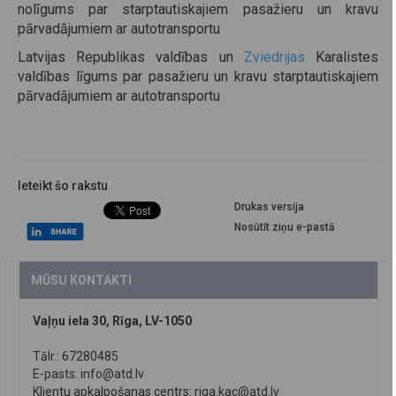
nolīgums par starptautiskajiem pasažieru un kravu
pārvadājumiem ar autotransportu
Latvijas Republikas valdības un
Zviedrijas
Karalistes
valdības līgums par pasažieru un kravu starptautiskajiem
pārvadājumiem ar autotransportu
Ieteikt šo rakstu
Drukas versija
Nosūtīt ziņu e-pastā
MŪSU KONTAKTI
Vaļņu iela 30, Rīga, LV-1050
Tālr.: 67280485
E-pasts:
info@atd.lv
Klientu apkalpošanas centrs:
riga.kac@atd.lv