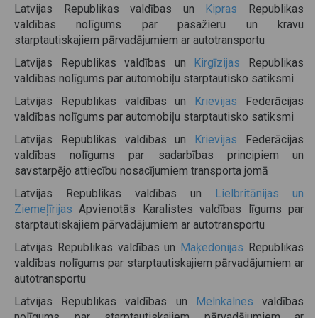
Latvijas Republikas valdības un
Kipras
Republikas
valdības nolīgums par pasažieru un kravu
starptautiskajiem pārvadājumiem ar autotransportu
Latvijas Republikas valdības un
Kirgīzijas
Republikas
valdības nolīgums par automobiļu starptautisko satiksmi
Latvijas Republikas valdības un
Krievijas
Federācijas
valdības nolīgums par automobiļu starptautisko satiksmi
Latvijas Republikas valdības un
Krievijas
Federācijas
valdības nolīgums par sadarbības principiem un
savstarpējo attiecību nosacījumiem transporta jomā
Latvijas Republikas valdības un
Lielbritānijas un
Ziemeļīrijas
Apvienotās Karalistes valdības līgums par
starptautiskajiem pārvadājumiem ar autotransportu
Latvijas Republikas valdības un
Maķedonijas
Republikas
valdības nolīgums par starptautiskajiem pārvadājumiem ar
autotransportu
Latvijas Republikas valdības un
Melnkalnes
valdības
nolīgums par starptautiskajiem pārvadājumiem ar