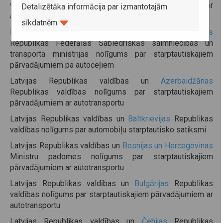
valdības nolīgums par starptautiskajiem pārvadājumiem ar
Detalizētāka informācija par izmantotajām
autotransportu
sīkdatnēm
Latvijas Republikas Satiksmes ministrijas un
Austrijas
Republikas Federālās Sabiedriskās saimniecības un
transporta ministrijas nolīgums par starptautiskajiem
pārvadājumiem pa autoceļiem
Latvijas Republikas valdības un
Azerbaidžānas
Republikas valdības nolīgums par starptautiskajiem
pārvadājumiem ar autotransportu
Latvijas Republikas valdības un
Baltkrievijas
Republikas
valdības nolīgums par automobiļu starptautisko satiksmi
Latvijas Republikas valdības un
Bosnijas un Hercegovinas
Ministru padomes nolīgums par starptautiskajiem
pārvadājumiem ar autotransportu
Latvijas Republikas valdības un
Bulgārijas
Republikas
valdības nolīgums par starptautiskajiem pārvadājumiem ar
autotransportu
Latvijas Republikas valdības un
Čehijas
Republikas