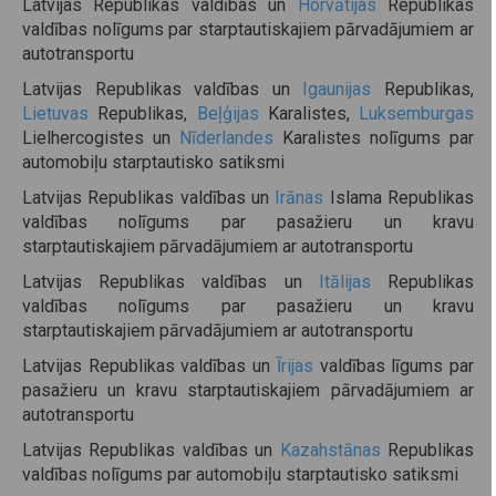
Latvijas Republikas valdības un
Horvātijas
Republikas
valdības nolīgums par starptautiskajiem pārvadājumiem ar
autotransportu
Latvijas Republikas valdības un
Igaunijas
Republikas,
Lietuvas
Republikas,
Beļģijas
Karalistes,
Luksemburgas
Lielhercogistes un
Nīderlandes
Karalistes nolīgums par
automobiļu starptautisko satiksmi
Latvijas Republikas valdības un
Irānas
Islama Republikas
valdības nolīgums par pasažieru un kravu
starptautiskajiem pārvadājumiem ar autotransportu
Latvijas Republikas valdības un
Itālijas
Republikas
valdības nolīgums par pasažieru un kravu
starptautiskajiem pārvadājumiem ar autotransportu
Latvijas Republikas valdības un
Īrijas
valdības līgums par
pasažieru un kravu starptautiskajiem pārvadājumiem ar
autotransportu
Latvijas Republikas valdības un
Kazahstānas
Republikas
valdības nolīgums par automobiļu starptautisko satiksmi