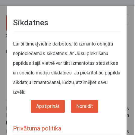
Pārlekt uz galveno saturu
Toggle
Sīkdatnes
naviga
Sākums
Informācija pārvadātājiem
Normatīvie akti
Starpvalstu nolīgumi
Lai šī tīmekļvietne darbotos, tā izmanto obligāti
Latvijas Republikas valdības nolīgumi par starptautiskajiem
pārvadājumiem ar autotransportu
nepieciešamās sīkdatnes. Ar Jūsu piekrišanu
papildus šajā vietnē var tikt izmantotas statistikas
Latvijas Republikas valdības
un sociālo mediju sīkdatnes. Ja piekrītat šo papildu
nolīgumi par starptautiskajiem
sīkdatņu izmantošanai, lūdzu, atzīmējiet savu
pārvadājumiem ar autotransportu
izvēli:
14. februāris 2017
Apstiprināt
Noraidīt
Latvijas Republikas valdības un
Albānijas
Republikas
Ministru padomes nolīgums par starptautiskajiem
pārvadājumiem ar autotransportu
Privātuma politika
Latvijas Republikas valdības un
Armēnijas
Republikas