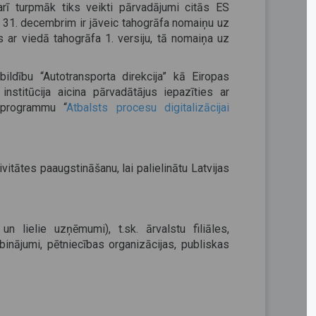
arī turpmāk tiks veikti pārvadājumi citās ES
a 31. decembrim ir jāveic tahogrāfa nomaiņu uz
ots ar viedā tahogrāfa 1. versiju, tā nomaiņa uz
ildību “Autotransporta direkcija” kā Eiropas
nstitūcija aicina pārvadātājus iepazīties ar
programmu “
Atbalsts procesu digitalizācijai
itātes paaugstināšanu, lai palielinātu Latvijas
n lielie uzņēmumi), t.sk. ārvalstu filiāles,
inājumi, pētniecības organizācijas, publiskas