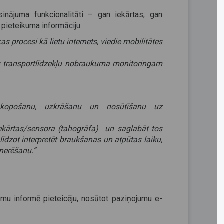
sinājuma funkcionalitāti – gan iekārtas, gan
u pieteikuma informāciju.
s procesi kā lietu internets, viedie mobilitātes
a/s transportlīdzekļu nobraukuma monitoringam
 apkopošanu, uzkrāšanu un nosūtīšanu uz
ekārtas/sensora (tahogrāfa) un saglabāt tos
īdzot interpretēt braukšanas un atpūtas laiku,
enerēšanu.”
mu informē pieteicēju, nosūtot paziņojumu e-