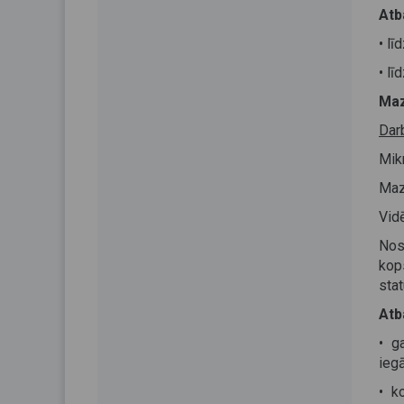
Atb
• lī
• l
Maz
Dar
Mik
Maz
Vid
Nos
kop
sta
Atb
• g
ieg
• k