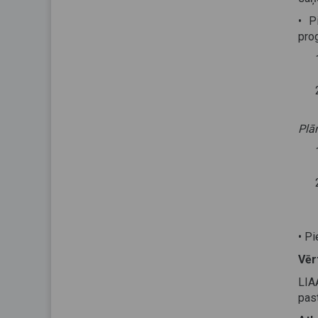
• P
prog
Plān
• P
Vēr
LIA
pas