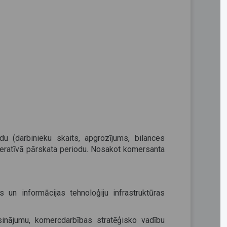
u (darbinieku skaits, apgrozījums, bilances
eratīvā pārskata periodu. Nosakot komersanta
s un informācijas tehnoloģiju infrastruktūras
isinājumu, komercdarbības stratēģisko vadību