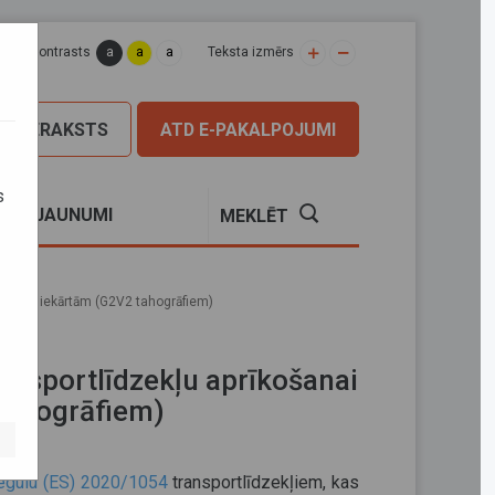
a
a
a
apas kontrasts
Teksta izmērs
PIERAKSTS
ATD E-PAKALPOJUMI
s
S
JAUNUMI
MEKLĒT
trācijas iekārtām (G2V2 tahogrāfiem)
ransportlīdzekļu aprīkošanai
 tahogrāfiem)
egulu (ES) 2020/1054
transportlīdzekļiem, kas