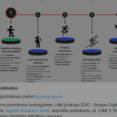
teikšanās
eģistrēšanās vietnē
business.gov.lv
rms pieteikuma iesniegšanas LIAA jāvēršas EDIC - Eiropas Digitāl
ktu
digitālā brieduma testu
, aizpildītu pieteikumu uz LIAA 9
mtu Digitālās attīstības ceļa karti.