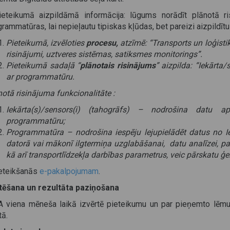
ieteikumā aizpildāmā informācija: lūgums norādīt plānotā ri
rammatūras, lai nepieļautu tipiskas kļūdas, bet pareizi aizpildīt
Pieteikumā, izvēloties
procesu,
atzīmē: “Transports un loģistika
risinājumi, uztveres sistēmas, satiksmes monitorings”.
Pieteikumā sadaļā “
plānotais risinājums
” aizpilda: “Iekārt
ar programmatūru.
otā risinājuma funkcionalitāte :
Iekārta(s)/sensors(i) (tahogrāfs) – nodrošina datu
programmatūru;
Programmatūra – nodrošina iespēju lejupielādēt datus no I
datorā vai mākonī ilgtermiņa uzglabāšanai, datu analīzei, pal
kā arī transportlīdzekļa darbības parametrus, veic pārskatu ģ
ieteikšanās
e-pakalpojumam
.
tēšana un rezultāta paziņošana
A viena mēneša laikā izvērtē pieteikumu un par pieņemto lēmu
tā.