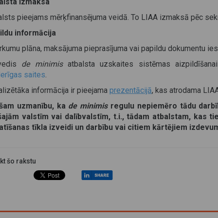
alsta izmaksa
alsts pieejams mērķfinansējuma veidā. To LIAA izmaksā pēc sek
ildu informācija
irkumu plāna, maksājuma pieprasījuma vai papildu dokumentu ies
vedis
de minimis
atbalsta uzskaites sistēmas aizpildīšanai 
erīgas saites
.
alizētāka informācija ir pieejama
prezentācijā
, kas atrodama LIA
šam uzmanību, ka
de minimis
regulu nepiemēro tādu darbīb
šajām valstīm vai dalībvalstīm, t.i., tādam atbalstam, kas 
latīšanas tīkla izveidi un darbību vai citiem kārtējiem izdev
ikt šo rakstu