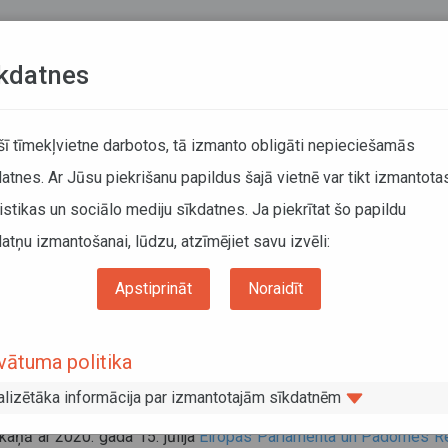
Teksta versija
L
kdatnes
KUSTĪBAS SARAKSTI
 šī tīmekļvietne darbotos, tā izmanto obligāti nepieciešamās
atnes. Ar Jūsu piekrišanu papildus šajā vietnē var tikt izmantota
DĀTĀJIEM
SABIEDRISKAIS TRANSPORTS
PAR MUM
istikas un sociālo mediju sīkdatnes. Ja piekrītat šo papildu
atņu izmantošanai, lūdzu, atzīmējiet savu izvēli:
ums
Informācija pārvadātājiem
Darba un atpūtas laika uzskaite un tahogrāfi
 finansiālais atbalsts pārvadātājiem transportlīdzekļu aprīkošanai ar jaunām reģis
Apstiprināt
Noraidīt
 finansiālais atbalsts pārvadātājiem t
vātuma politika
 jaunām reģistrācijas iekārtām (G2V2
alizētāka informācija par izmantotajām sīkdatnēm
augusts 2024
kaņā ar 2020. gada 15. jūlija
Eiropas Parlamenta un Padomes R