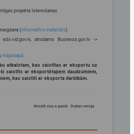
mīgas projekta īstenošanas.
niegšana (
informatīvs materiāls
).
eds.vid.gov.lv, atrodams Business.gov.lv ->
A
mājaslapā
.
u atbalstam, kas saistītas ar eksportu uz
tieši saistīts ar eksportētajiem daudzumiem,
umiem, kas saistīti ar eksporta darbībām.
Nosūtīt ziņu e-pastā
Drukas versija