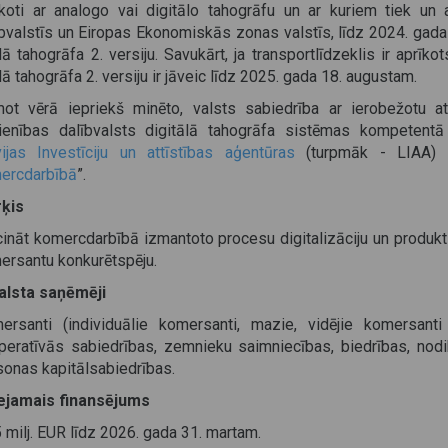
īkoti ar analogo vai digitālo tahogrāfu un ar kuriem tiek un 
ībvalstīs un Eiropas Ekonomiskās zonas valstīs, līdz 2024. gad
ā tahogrāfa 2. versiju. Savukārt, ja transportlīdzeklis ir aprīk
ā tahogrāfa 2. versiju ir jāveic līdz 2025. gada 18. augustam.
ot vērā iepriekš minēto, valsts sabiedrība ar ierobežotu atb
ienības dalībvalsts digitālā tahogrāfa sistēmas kompetentā i
vijas Investīciju un attīstības aģentūras
(turpmāk - LIAA) 
ercdarbībā
”.
ķis
ināt komercdarbībā izmantoto procesu digitalizāciju un produktiv
ersantu konkurētspēju.
alsta saņēmēji
ersanti (individuālie komersanti, mazie, vidējie komersanti u
peratīvās sabiedrības, zemnieku saimniecības, biedrības, nodib
sonas kapitālsabiedrības.
ejamais finansējums
 milj. EUR līdz 2026. gada 31. martam.