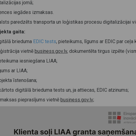
talizācijas jomā;
icences iegādes izmaksas.
lsts paredzēts transporta un loģistikas procesu digitalizācijai 
jekta gaita:
igitālā brieduma
EDIC tests
, pieteikums, līgums ar EDIC par ceļa 
ģistrācija vietnē
business.gov.lv
, dokumentēta tirgus izpēte (vis
ieteikuma iesniegšana LIAA;
gums ar LIAA;
ojekta īstenošana;
kārtots digitālā brieduma tests un, ja attiecas, EDIC atzinums;
pmaksas pieprasījums vietnē
business.gov.lv;