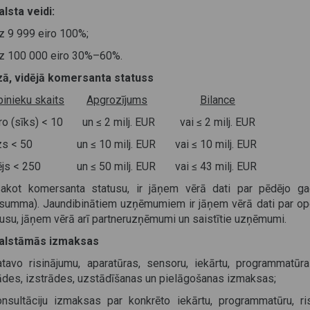
alsta veidi:
dz 9 999 eiro 100%;
īdz 100 000 eiro 30%–60%.
ā, vidējā komersanta statuss
binieku skaits
Apgrozījums
Bilance
ro (sīks) < 10 un ≤ 2 milj. EUR vai ≤ 2 milj. EUR
s < 50 un ≤ 10 milj. EUR vai ≤ 10 milj. EUR
ējs < 250 un ≤ 50 milj. EUR vai ≤ 43 milj. EUR
akot komersanta statusu, ir jāņem vērā dati par pēdējo gad
summa). Jaundibinātiem uzņēmumiem ir jāņem vērā dati par op
tusu, jāņem vērā arī partneruzņēmumi un saistītie uzņēmumi.
alstāmās izmaksas
atavo risinājumu, aparatūras, sensoru, iekārtu, programmatūra
ādes, izstrādes, uzstādīšanas un pielāgošanas izmaksas;
onsultāciju izmaksas par konkrēto iekārtu, programmatūru, r