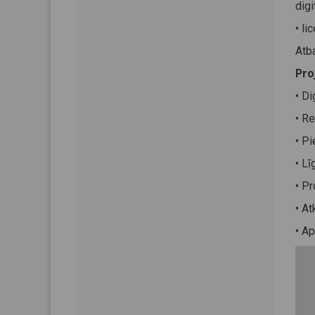
digi
• l
Atba
Pro
• D
• Re
• P
• Lī
• Pr
• At
• A