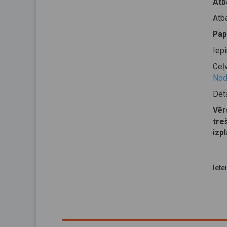
Atb
Atb
Pap
Iep
Ceļ
Nod
Det
Vēr
tre
izp
Iete