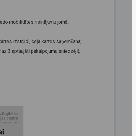
viedo mobilitātes risinājumu jomā.
kartes izstrādi, ceļa kartes saņemšana;
maz 3 aptaujāti pakalpojumu sniedzēji);