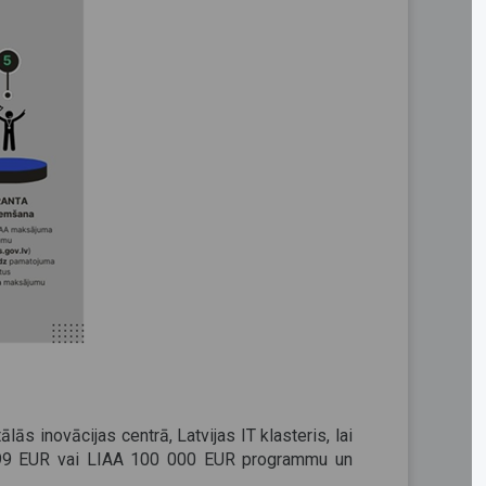
ās inovācijas centrā, Latvijas IT klasteris, lai
 999 EUR vai LIAA 100 000 EUR programmu un