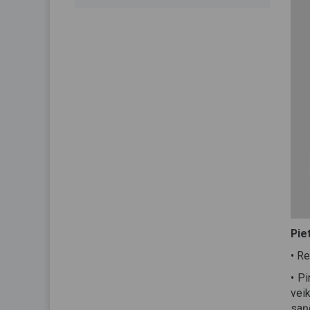
Pie
• R
• Pi
vei
saņe