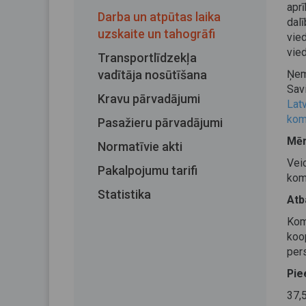
apr
Darba un atpūtas laika
dal
uzskaite un tahogrāfi
vied
vied
Transportlīdzekļa
vadītāja nosūtīšana
Ņem
Sav
Kravu pārvadājumi
Lat
kom
Pasažieru pārvadājumi
Mēr
Normatīvie akti
Veic
Pakalpojumu tarifi
kom
Statistika
Atb
Kom
koo
per
Pie
37,5