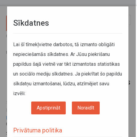
Pārlekt uz galveno saturu
Toggle
Sīkdatnes
naviga
Sākums
Informācija pārvadātājiem
Darba un atpūtas laika uzskaite un tahogrāfi
Lai šī tīmekļvietne darbotos, tā izmanto obligāti
Eiropas Tiesa nosaka aizliegumu pavadīt regulāro iknedēļas atpūtas
periodu transportlīdzekļa kabīnē
nepieciešamās sīkdatnes. Ar Jūsu piekrišanu
papildus šajā vietnē var tikt izmantotas statistikas
Eiropas Tiesa nosaka aizliegumu
un sociālo mediju sīkdatnes. Ja piekrītat šo papildu
pavadīt regulāro iknedēļas atpūtas
sīkdatņu izmantošanai, lūdzu, atzīmējiet savu
periodu transportlīdzekļa kabīnē
izvēli:
31. janvāris 2018
Apstiprināt
Noraidīt
Eiropas Savienības Tiesa
2017. gada 20. decembrī
pasludināja spriedumu
lietā par regulāro iknedēļas atpūtu
(45h), kas pavadītas transportlīdzekļa kabīnē.
Privātuma politika
Saskaņā ar Tiesas spriedumu,
Regulā (EK) Nr.561/2006
,