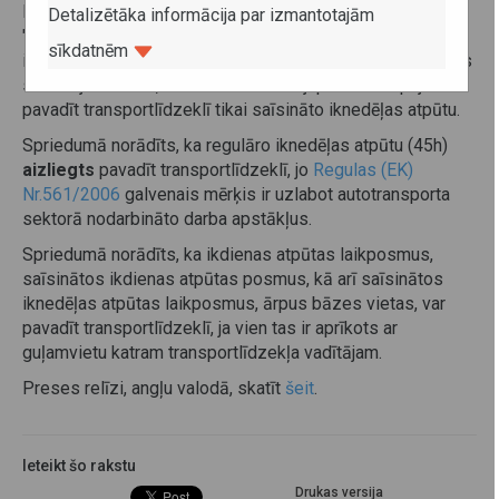
ES likumdevējs nav izmantojis vispārējo jēdzienu
Detalizētāka informācija par izmantotajām
"iknedēļas atpūtas laikposms”, lai aptvertu divu veidu
sīkdatnēm
iknedēļas atpūtus laikposmus (45h un saīsināto 24h). Tas
skaidrojams ar to, ka likums sākotnēji paredz iespēju
pavadīt transportlīdzeklī tikai saīsināto iknedēļas atpūtu.
Spriedumā norādīts, ka regulāro iknedēļas atpūtu (45h)
aizliegts
pavadīt transportlīdzeklī, jo
Regulas (EK)
Nr.561/2006
galvenais mērķis ir uzlabot autotransporta
sektorā nodarbināto darba apstākļus.
Spriedumā norādīts, ka ikdienas atpūtas laikposmus,
saīsinātos ikdienas atpūtas posmus, kā arī saīsinātos
iknedēļas atpūtas laikposmus, ārpus bāzes vietas, var
pavadīt transportlīdzeklī, ja vien tas ir aprīkots ar
guļamvietu katram transportlīdzekļa vadītājam.
Preses relīzi, angļu valodā, skatīt
šeit
.
Ieteikt šo rakstu
Drukas versija