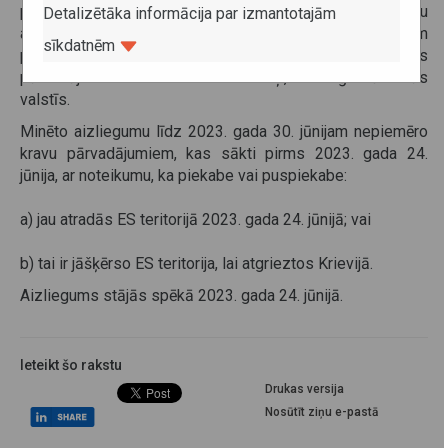
panta 17) punktu tiek paplašināts aizliegums veikt kravu
Detalizētāka informācija par izmantotajām
autopārvadājumus ES teritorijā ar Krievijā reģistrētām
sīkdatnēm
piekabēm un puspiekabēm, tostarp arī tad, ja minētos
pārvadājumus veic kravas automobiļi, kas reģistrēti citās
valstīs.
Minēto aizliegumu līdz 2023. gada 30. jūnijam nepiemēro
kravu pārvadājumiem, kas sākti pirms 2023. gada 24.
jūnija, ar noteikumu, ka piekabe vai puspiekabe:
a) jau atradās ES teritorijā 2023. gada 24. jūnijā; vai
b) tai ir jāšķērso ES teritorija, lai atgrieztos Krievijā.
Aizliegums stājās spēkā 2023. gada 24. jūnijā.
Ieteikt šo rakstu
Drukas versija
Nosūtīt ziņu e-pastā