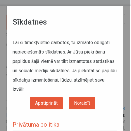
Pārlekt uz galveno saturu
Toggle
Sīkdatnes
naviga
Sākums
Informācija pārvadātājiem
Aktuālā informācija
Aizliegums veikt kravu autopārvadājumus ES teritorijā ar Krievijā
Lai šī tīmekļvietne darbotos, tā izmanto obligāti
reģistrētām piekabēm un puspiekabēm
nepieciešamās sīkdatnes. Ar Jūsu piekrišanu
papildus šajā vietnē var tikt izmantotas statistikas
Aizliegums veikt kravu
un sociālo mediju sīkdatnes. Ja piekrītat šo papildu
autopārvadājumus ES teritorijā ar
sīkdatņu izmantošanai, lūdzu, atzīmējiet savu
Krievijā reģistrētām piekabēm un
puspiekabēm
izvēli:
26. jūnijs 2023
Apstiprināt
Noraidīt
Informējam, ka saskaņā ar 2023. gada 23. jūnija
PADOMES
REGULAS (ES) 2023/1214
(ar kuru groza Regulu (ES) Nr.
833/2014 par ierobežojošiem pasākumiem saistībā ar
Privātuma politika
Krievijas darbībām, kas destabilizē situāciju Ukrainā) 1.