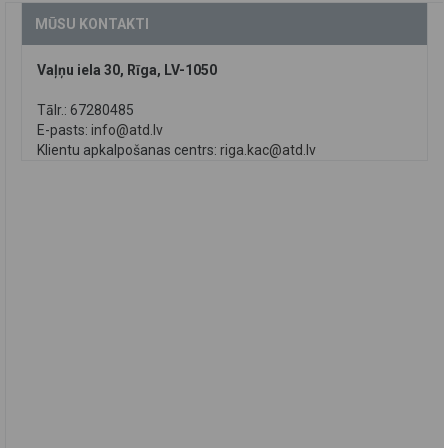
MŪSU KONTAKTI
Vaļņu iela 30, Rīga, LV-1050
Tālr.: 67280485
E-pasts:
info@atd.lv
Klientu apkalpošanas centrs:
riga.kac@atd.lv