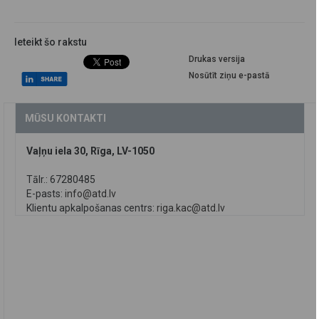
Ieteikt šo rakstu
Drukas versija
Nosūtīt ziņu e-pastā
MŪSU KONTAKTI
Vaļņu iela 30, Rīga, LV-1050
Tālr.: 67280485
E-pasts:
info@atd.lv
Klientu apkalpošanas centrs:
riga.kac@atd.lv