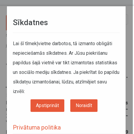
Pārlekt uz galveno saturu
Toggle
Sīkdatnes
naviga
Sākums
Jaunumi
Vairākos reģionālo autobusu maršrutos Kurzemē izmaiņas no 1.
Lai šī tīmekļvietne darbotos, tā izmanto obligāti
jūlija
nepieciešamās sīkdatnes. Ar Jūsu piekrišanu
papildus šajā vietnē var tikt izmantotas statistikas
Vairākos reģionālo autobusu
un sociālo mediju sīkdatnes. Ja piekrītat šo papildu
maršrutos Kurzemē izmaiņas no 1.
sīkdatņu izmantošanai, lūdzu, atzīmējiet savu
jūlija
izvēli:
25. jūnijs 2026
No šī gada 1. jūlija būs izmaiņas vairākos trīs
Apstiprināt
Noraidīt
reģionālo autobusu maršrutos Kurzemē - Ventspils–
Ziras, Liepāja–Ventspils un Rīga–Tukums–Talsi–
Ventspils.
Privātuma politika
Reģionālās nozīmes autobusu maršrutā nr. 6079