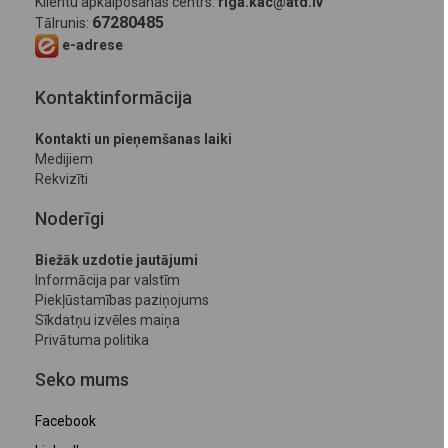
Klientu apkalpošanas centrs:
riga.kac@atd.lv
67280485
Tālrunis:
e-adrese
Kontaktinformācija
Kontakti un pieņemšanas laiki
Medijiem
Rekvizīti
Noderīgi
Biežāk uzdotie jautājumi
Informācija par valstīm
Piekļūstamības paziņojums
Sīkdatņu izvēles maiņa
Privātuma politika
Seko mums
Facebook