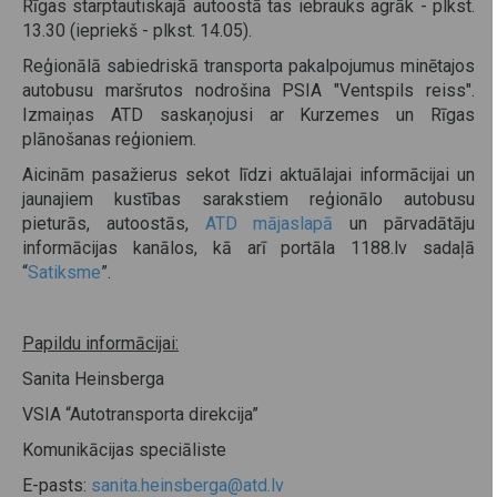
Rīgas starptautiskajā autoostā tas iebrauks agrāk - plkst.
13.30 (iepriekš - plkst. 14.05).
Reģionālā sabiedriskā transporta pakalpojumus minētajos
autobusu maršrutos nodrošina PSIA "Ventspils reiss".
Izmaiņas ATD saskaņojusi ar Kurzemes un Rīgas
plānošanas reģioniem.
Aicinām pasažierus sekot līdzi aktuālajai informācijai un
jaunajiem kustības sarakstiem reģionālo autobusu
pieturās, autoostās,
ATD mājaslapā
un pārvadātāju
informācijas kanālos, kā arī portāla 1188.lv sadaļā
“
Satiksme
”.
Papildu informācijai:
Sanita Heinsberga
VSIA “Autotransporta direkcija”
Komunikācijas speciāliste
E-pasts:
sanita.heinsberga@atd.lv