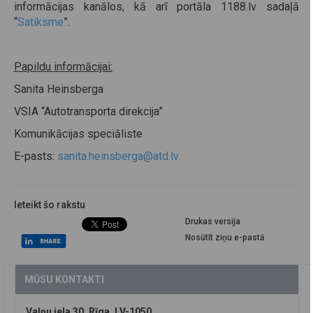
informācijas kanālos, kā arī portāla 1188.lv sadaļā
“
Satiksme
”.
Papildu informācijai:
Sanita Heinsberga
VSIA “Autotransporta direkcija”
Komunikācijas speciāliste
E-pasts:
sanita.heinsberga@atd.lv
Ieteikt šo rakstu
Drukas versija
Nosūtīt ziņu e-pastā
MŪSU KONTAKTI
Vaļņu iela 30, Rīga, LV-1050