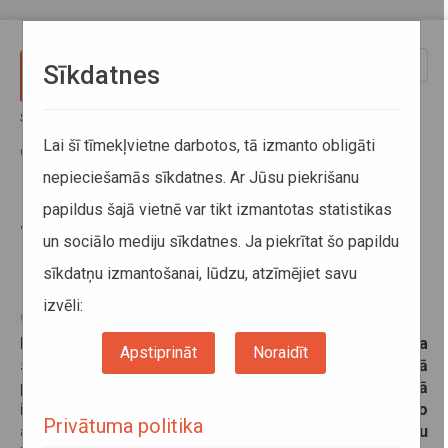
Pārlekt uz galveno saturu
Toggle
Sīkdatnes
naviga
Sākums
Jaunumi
Saldus novada svētku laikā būs izmaiņas reģionālo autobusu kustībā
Lai šī tīmekļvietne darbotos, tā izmanto obligāti
un pieejamajās pieturās
nepieciešamās sīkdatnes. Ar Jūsu piekrišanu
papildus šajā vietnē var tikt izmantotas statistikas
Saldus novada svētku laikā būs
un sociālo mediju sīkdatnes. Ja piekrītat šo papildu
izmaiņas reģionālo autobusu
sīkdatņu izmantošanai, lūdzu, atzīmējiet savu
kustībā un pieejamajās pieturās
izvēli:
05. jūnijs 2026
No šī gada 8. līdz 13. jūnijam notiks Saldus novada
Apstiprināt
Noraidīt
svētki “Saldus piepilda un svin” un saistībā
paredzētajiem satiksmes ierobežojumiem pilsētā
iedzīvotāji aicināti rēķināties ar izmaiņām reģionālo
Privātuma politika
autobusu kustībā - var būt ievērojama reisu