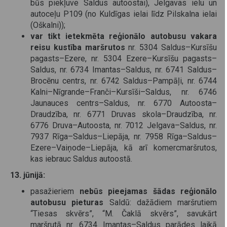
būs piekļuve Saldus autoostai), Jelgavas ielu un
autoceļu P109 (no Kuldīgas ielai līdz Pilskalna ielai
(Oškalni));
var tikt ietekmēta reģionālo autobusu vakara
reisu kustība maršrutos
nr. 5304 Saldus–Kursīšu
pagasts–Ezere, nr. 5304 Ezere–Kursīšu pagasts–
Saldus, nr. 6734 Imantas–Saldus, nr. 6741 Saldus–
Brocēnu centrs, nr. 6742 Saldus–Pampāļi, nr. 6744
Kalni–Nīgrande–Franči–Kursīši–Saldus, nr. 6746
Jaunauces centrs–Saldus, nr. 6770 Autoosta–
Draudzība, nr. 6771 Druvas skola–Draudzība, nr.
6776 Druva–Autoosta, nr. 7012 Jelgava–Saldus, nr.
7937 Rīga–Saldus–Liepāja, nr. 7958 Rīga–Saldus–
Ezere–Vaiņode–Liepāja, kā arī komercmaršrutos,
kas iebrauc Saldus autoostā.
13. jūnijā:
pasažieriem
nebūs pieejamas šādas reģionālo
autobusu pieturas
Saldū: dažādiem maršrutiem
“Tiesas skvērs”, “M. Čaklā skvērs”, savukārt
maršrutā nr. 6734 Imantas–Saldus parādes laikā