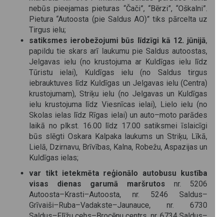
nebūs pieejamas pieturas “Čači”, “Bērzi”, “Oškalni”.
Pietura “Autoosta (pie Saldus AO)” tiks pārcelta uz
Tirgus ielu;
satiksmes ierobežojumi būs līdzīgi kā 12. jūnijā
,
papildu tie skars arī laukumu pie Saldus autoostas,
Jelgavas ielu (no krustojuma ar Kuldīgas ielu līdz
Tūristu ielai), Kuldīgas ielu (no Saldus tirgus
iebrauktuves līdz Kuldīgas un Jelgavas ielu (Centra)
krustojumam), Striķu ielu (no Jelgavas un Kuldīgas
ielu krustojuma līdz Viesnīcas ielai), Lielo ielu (no
Skolas ielas līdz Rīgas ielai) un auto–moto parādes
laikā no plkst. 16.00 līdz 17.00 satiksmei īslaicīgi
būs slēgti Oskara Kalpaka laukums un Striķu, Līkā,
Lielā, Dzirnavu, Brīvības, Kalna, Robežu, Aspazijas un
Kuldīgas ielas;
var tikt ietekmēta reģionālo autobusu kustība
visas dienas garumā maršrutos
nr. 5206
Autoosta–Krasti–Autoosta, nr. 5246 Saldus–
Grīvaiši–Ruba–Vadakste–Jaunauce, nr. 6730
Saldus–Flīžu cehs–Brocēnu centrs, nr. 6734 Saldus–