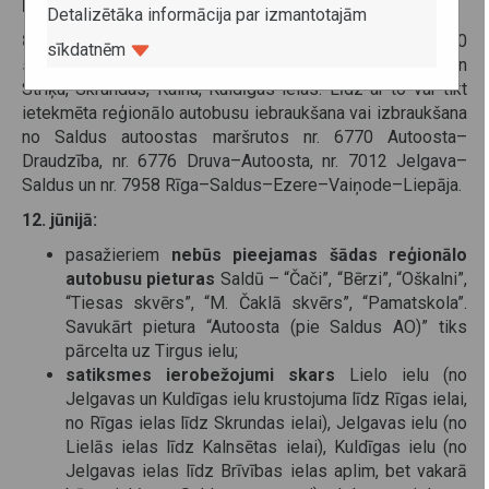
kavēšanās apkārtceļu un sastrēgumu dēļ.
Detalizētāka informācija par izmantotajām
8. jūnijā
velobrauciena laikā no plkst. 18.55 līdz 19.40
sīkdatnēm
satiksmei īslaicīgi būs slēgti Oskara Kalpaka laukums un
Striķu, Skrundas, Kalna, Kuldīgas ielas. Līdz ar to var tikt
ietekmēta reģionālo autobusu iebraukšana vai izbraukšana
no Saldus autoostas maršrutos nr. 6770 Autoosta–
Draudzība, nr. 6776 Druva–Autoosta, nr. 7012 Jelgava–
Saldus un nr. 7958 Rīga–Saldus–Ezere–Vaiņode–Liepāja.
12. jūnijā:
pasažieriem
nebūs pieejamas šādas reģionālo
autobusu pieturas
Saldū – “Čači”, “Bērzi”, “Oškalni”,
“Tiesas skvērs”, “M. Čaklā skvērs”, “Pamatskola”.
Savukārt pietura “Autoosta (pie Saldus AO)” tiks
pārcelta uz Tirgus ielu;
satiksmes ierobežojumi skars
Lielo ielu (no
Jelgavas un Kuldīgas ielu krustojuma līdz Rīgas ielai,
no Rīgas ielas līdz Skrundas ielai), Jelgavas ielu (no
Lielās ielas līdz Kalnsētas ielai), Kuldīgas ielu (no
Jelgavas ielas līdz Brīvības ielas aplim, bet vakarā