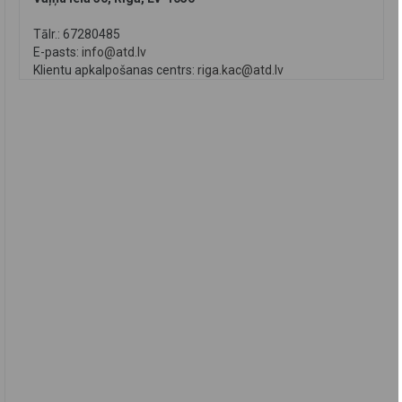
Tālr.: 67280485
E-pasts:
info@atd.lv
Klientu apkalpošanas centrs:
riga.kac@atd.lv