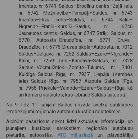
Imantas, nr. 6741 Saldus–Brocēnu centrs–Zaļā iela,
nr. 6742 Mežniecība–Pampāļi–Saldus, nr. 6743
Imantas–Flīžu cehs–Saldus, nr. 6744 Kalni–
Nīgrande–Franči–Kursīši–Saldus, nr. 6746
Jaunauces centrs–Saldus, nr. 6747 Striķi–Saldus, nr.
6770 Autoosta–Draudzība, nr. 6771 Druva–
Draudzība, nr. 6776 Druvas skola–Autoosta, nr. 7012
Saldus–Jelgava, nr. 7252 Saldus–Ezere–Nīgrande–
Kalni, nr. 7259 Talsi–Kandava–Saldus, nr. 7328
Saldus–Vecmuižnieki–Zemīte–Tukums, nr. 7401
Kuldīga–Saldus–Rīga, nr. 7937 Liepāja (Ķempes
iela)–Saldus–Rīga, nr. 7957 Aizpute–Saldus–Rīga,
nr. 7958 Priekule–Vaiņode–Ezere–Saldus–Rīga, kā
arī komercmaršrutos, kas iebrauc Saldus autoostā.
No 9. līdz 11. jūnijam Saldus novada svētku satiksmes
ierobežojumi reģionālo autobusu kustību neietekmēs.
Aicinām pasažierus sekot līdzi aktuālajai informācijai un
jaunajiem kustības sarakstiem reģionālo autobusu
pieturās, autoostās,
ATD mājaslapā
un pārvadātāju