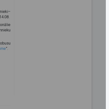
nieki–
14.08.
onālie
mnieku
tobusu
sme
”.