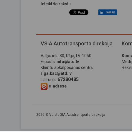
Ieteikt šo rakstu
VSIA Autotransporta direkcija
Kont
Vaļņu iela 30, Rīga, LV-1050
Konta
E-pasts:
info@atd.lv
Medi
Klientu apkalpošanas centrs:
Rekviz
riga.kac@atd.lv
67280485
Tālrunis:
e-adrese
2026 © Valsts SIA Autotransporta direkcija