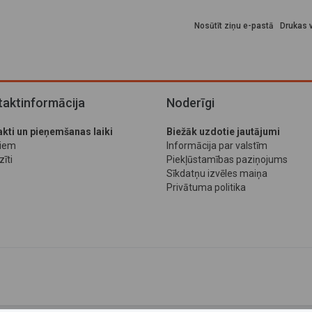
Nosūtīt ziņu e-pastā
Drukas v
aktinformācija
Noderīgi
kti un pieņemšanas laiki
Biežāk uzdotie jautājumi
jiem
Informācija par valstīm
īti
Piekļūstamības paziņojums
Sīkdatņu izvēles maiņa
Privātuma politika