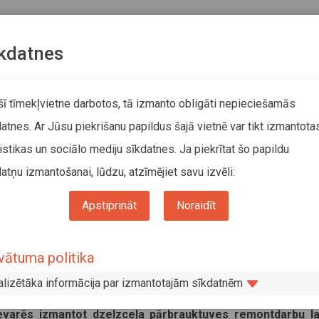
Teksta versija
L
kdatnes
ATCELTIE REISI
KUSTĪBAS SARAKSTI
 šī tīmekļvietne darbotos, tā izmanto obligāti nepieciešamās
atnes. Ar Jūsu piekrišanu papildus šajā vietnē var tikt izmantota
DĀTĀJIEM
SABIEDRISKAIS TRANSPORTS
PAR MUM
istikas un sociālo mediju sīkdatnes. Ja piekrītat šo papildu
atņu izmantošanai, lūdzu, atzīmējiet savu izvēli:
lotes” nevarēs izmantot dzelzceļa pārbrauktuves remonta laikā
Apstiprināt
Noraidīt
u “Šarlotes” nevarēs izmantot dzelzce
ikā
vātuma politika
alizētāka informācija par izmantotajām sīkdatnēm
 kas atrodas Bauskas novada Vecumnieku pagastā uz autoce
nevarēs izmantot dzelzceļa pārbrauktuves remontdarbu la