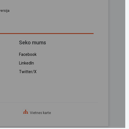
ersija
Seko mums
Facebook
LinkedIn
Twitter/X
Vietnes karte