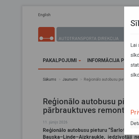
Pārlekt uz galveno saturu
English
Sī
Lai
sīkd
PAKALPOJUMI
INFORMĀCIJA PĀRVA
stat
sīkd
Sākums
Jaunumi
Reģionālo autobusu pieturu “Šar
Reģionālo autobusu pietur
pārbrauktuves remonta la
Pri
11. jūnijs 2026
Det
Reģionālo autobusu pieturu “Šarlotes”,
Bauska–Linde–Aizkraukle, iedzīvotāji 