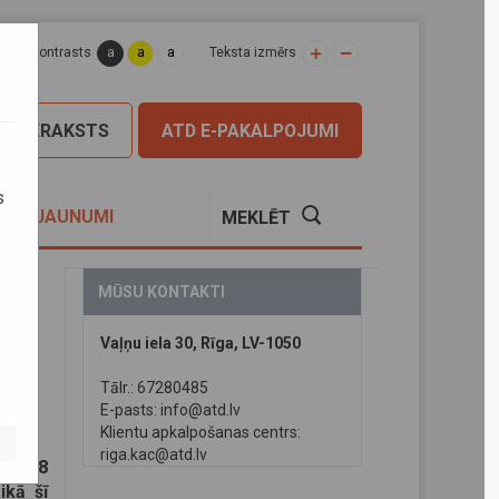
a
a
a
apas kontrasts
Teksta izmērs
PIERAKSTS
ATD E-PAKALPOJUMI
s
S
JAUNUMI
MEKLĒT
MŪSU KONTAKTI
Vaļņu iela 30, Rīga, LV-1050
ļa
Tālr.: 67280485
E-pasts:
info@atd.lv
Klientu apkalpošanas centrs:
riga.kac@atd.lv
ļa P88
ikā šī