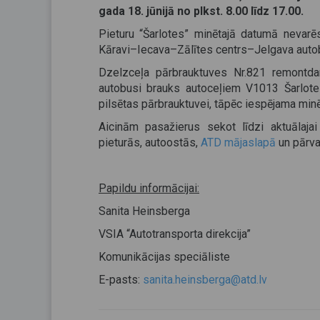
gada 18. jūnijā no plkst. 8.00 līdz 17.00.
Pieturu “Šarlotes” minētajā datumā nevar
Kāravi–Iecava–Zālītes centrs–Jelgava autobu
Dzelzceļa pārbrauktuves Nr.821 remontdarb
autobusi brauks autoceļiem V1013 Šarlot
pilsētas pārbrauktuvei, tāpēc iespējama min
Aicinām pasažierus sekot līdzi aktuālajai
pieturās, autoostās,
ATD mājaslapā
un pārvad
Papildu informācijai:
Sanita Heinsberga
VSIA “Autotransporta direkcija”
Komunikācijas speciāliste
E-pasts:
sanita.heinsberga@atd.lv