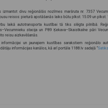
ēs izmantot divu reģionālās nozīmes maršruta nr. 7357 Vecum
su reisos: pieturā apstāšanās laiks būtu plkst. 15.09 un plkst. 
u laikā autotransporta kustībai tā tiks slēgta pilnībā. Reģi
es–Vecumnieku stacija un P89 Ķekava–Skaistkalne pāri Vecu
ēto reisu aizkavēšanās.
 informācijai un jaunajiem kustības sarakstiem reģionālo au
ātāju informācijas kanālos, kā arī portāla 1188.lv sadaļā “
Satik