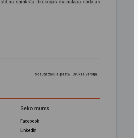
ustības sarakstu direkcijas mājaslapā sadaļās
Nosūtīt ziņu e-pastā
Drukas versija
Seko mums
Facebook
LinkedIn