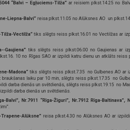
5044 “Balvi – Egļuciems-Tilža”
ar reisiem plkst.14.25 no Bal
ne-Liepna-Balvi”
reisa plkst.11.05 no Alūksnes AO un plkst.14.
-Tilža-Vectilža”
tiks slēgts reiss plkst.16.01 no Vectilžas ar iz
a--Gaujiena”
tiks slēgts reiss plkst.06.00 no Gaujienas ar izp
plkst.16. 10 no Rīgas SAO ar izpildi katru dienu un atklāts reiss 
bene-Madona”
tiks slēgts reiss plkst.7.35 no Gulbenes AO ar iz
ot braukšanas laiku par 10 min, slēgts reiss plkst.17.35 no Gulb
pildi darba dienās un svētdienās, slēgts reiss plkst.19.15 no M
izpildi darba dienās un svētdienās.
ga-Balvi”, Nr.7911 “Rīga-Žīguri”, Nr.7912 Rīga-Baltinava”,
imi”.
a-Trapene-Alūksne”
reisa plkst.4.30 no Alūksnes AO ar izpild