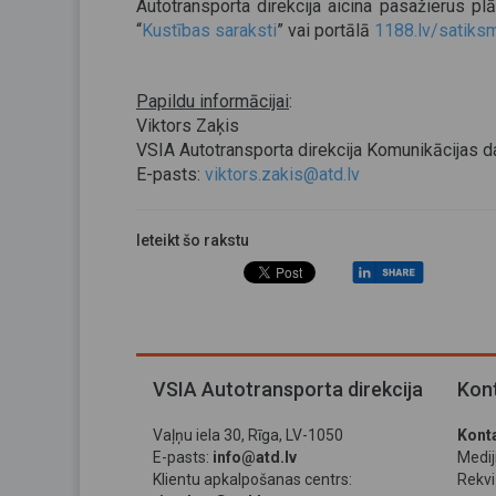
Autotransporta direkcija aicina pasažierus p
“
Kustības saraksti
” vai portālā
1188.lv/satiks
Papildu informācijai
:
Viktors Zaķis
VSIA Autotransporta direkcija Komunikācijas d
E-pasts:
viktors.zakis@atd.lv
Ieteikt šo rakstu
VSIA Autotransporta direkcija
Kont
Vaļņu iela 30, Rīga, LV-1050
Konta
E-pasts:
info@atd.lv
Medi
Klientu apkalpošanas centrs:
Rekviz