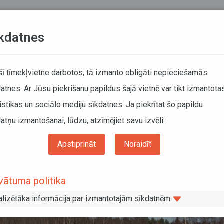
Teksta versija
L
kdatnes
KUSTĪBAS SARAKSTI
 šī tīmekļvietne darbotos, tā izmanto obligāti nepieciešamās
atnes. Ar Jūsu piekrišanu papildus šajā vietnē var tikt izmantota
DĀTĀJIEM
SABIEDRISKAIS TRANSPORTS
PAR MUM
istikas un sociālo mediju sīkdatnes. Ja piekrītat šo papildu
atņu izmantošanai, lūdzu, atzīmējiet savu izvēli:
daļā Gulbene, Alūksne, Balvi no 17. februāra tiks veiktas izmaiņas vairākos reģio
Apstiprināt
Noraidīt
 tīkla daļā Gulbene, Alūksne, Balvi no
o autobusu maršrutos
vātuma politika
alizētāka informācija par izmantotajām sīkdatnēm