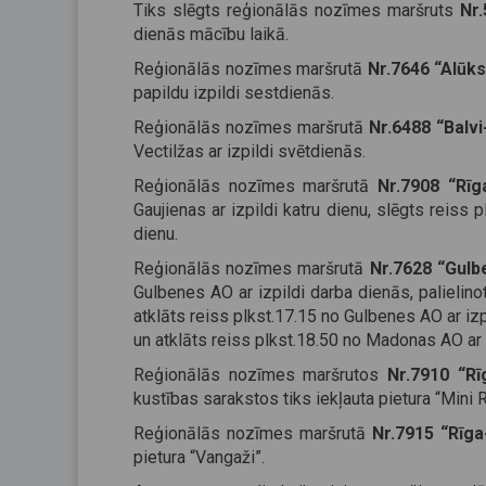
Tiks slēgts reģionālās nozīmes maršruts
Nr.
dienās mācību laikā.
Reģionālās nozīmes maršrutā
Nr.7646 “Alūks
papildu izpildi sestdienās.
Reģionālās nozīmes maršrutā
Nr.6488 “Balvi
Vectilžas ar izpildi svētdienās.
Reģionālās nozīmes maršrutā
Nr.7908 “Rīg
Gaujienas ar izpildi katru dienu, slēgts reiss 
dienu.
Reģionālās nozīmes maršrutā
Nr.7628 “Gul
Gulbenes AO ar izpildi darba dienās, palielin
atklāts reiss plkst.17.15 no Gulbenes AO ar iz
un atklāts reiss plkst.18.50 no Madonas AO ar 
Reģionālās nozīmes maršrutos
Nr.7910 “Rī
kustības sarakstos tiks iekļauta pietura “Mini R
Reģionālās nozīmes maršrutā
Nr.7915 “Rīg
pietura “Vangaži”.