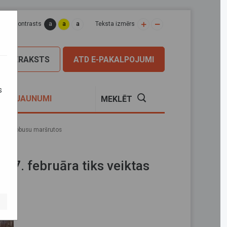
a
a
a
apas kontrasts
Teksta izmērs
PIERAKSTS
ATD E-PAKALPOJUMI
s
S
JAUNUMI
MEKLĒT
nālo autobusu maršrutos
 17. februāra tiks veiktas