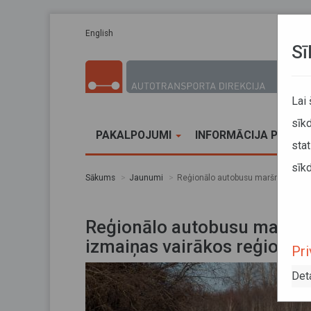
Pārlekt uz galveno saturu
English
Sī
Lai
sīkd
PAKALPOJUMI
INFORMĀCIJA PĀRVA
stat
sīkd
Sākums
Jaunumi
Reģionālo autobusu maršrutu tīkla 
Reģionālo autobusu maršrutu
izmaiņas vairākos reģionāl
Pri
Det