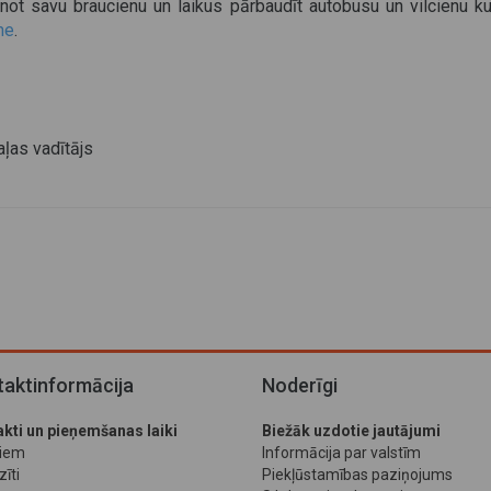
lānot savu braucienu un laikus pārbaudīt autobusu un vilcienu k
me
.
aļas vadītājs
aktinformācija
Noderīgi
kti un pieņemšanas laiki
Biežāk uzdotie jautājumi
jiem
Informācija par valstīm
īti
Piekļūstamības paziņojums