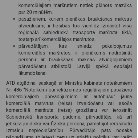
komerciālajiem maršrutiem netiek plānots mazāks
par 20 minūtēm;
pasažieriem, kuriem pienākas braukšanas maksas
atvieglojumi, ir tiesības tos vienlīdz izmantot visā
reģionālā sabiedriskā transporta maršruta tīklā,
tostarp arī komerciālajos maršrutos;
pārvadātājam, kas sniedz pakalpojumus
komerciālos maršrutos, ir pienākums nodrošināt
personu ar braukšanas maksas atvieglojumiem
pārvadāšanu atbilstoši Latvijā spēkā esošajai
likumdošanai.
ATD atgādina: saskaņā ar Ministru kabineta noteikumiem
Nr. 486 “Noteikumi par iekšzemes regulārajiem pasažieru
komerciālajiem pārvadājumiem ar autobusu” jauna
komerciālā maršruta (reisa) izveidošanu vai esoša
komerciālā maršruta (reisa) grozīšanu var ierosināt
Sabiedriskā transporta padome, pārvadātājs, kā arī
jebkura juridiska vai fiziska persona, pamatojot ierosināto
izmaiņu nepieciešamību. Pārvadātājs pats nosaka
pārvadājuma (biļetes) cenu un atlaižu politiku, var veikt