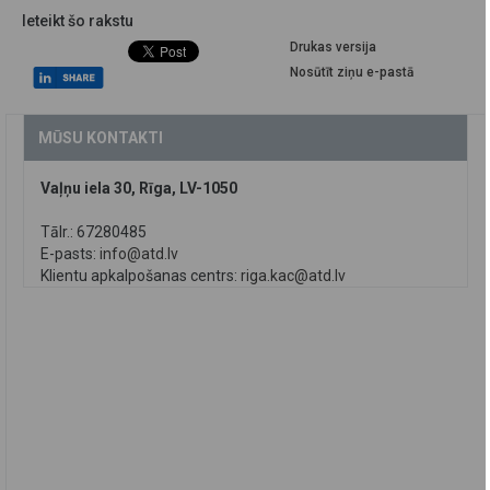
Ieteikt šo rakstu
Drukas versija
Nosūtīt ziņu e-pastā
MŪSU KONTAKTI
Vaļņu iela 30, Rīga, LV-1050
Tālr.: 67280485
E-pasts:
info@atd.lv
Klientu apkalpošanas centrs:
riga.kac@atd.lv