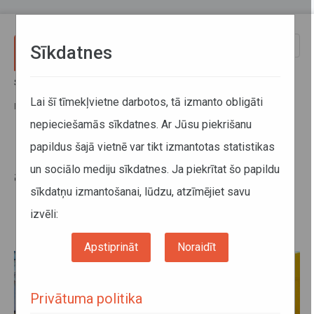
Pārlekt uz galveno saturu
Toggle
Sīkdatnes
naviga
Sākums
Jaunumi
No 31. janvāra tiks uzsākta autobusu komercreisu izpilde maršrutos
Lai šī tīmekļvietne darbotos, tā izmanto obligāti
Rīga–Rēzekne, Daugavpils–Rēzekne un Daugavpils–Rēzekne–Ludza
nepieciešamās sīkdatnes. Ar Jūsu piekrišanu
papildus šajā vietnē var tikt izmantotas statistikas
No 31. janvāra tiks uzsākta
un sociālo mediju sīkdatnes. Ja piekrītat šo papildu
autobusu komercreisu izpilde
sīkdatņu izmantošanai, lūdzu, atzīmējiet savu
maršrutos Rīga–Rēzekne,
Daugavpils–Rēzekne un
izvēli:
Daugavpils–Rēzekne–Ludza
Apstiprināt
Noraidīt
Privātuma politika