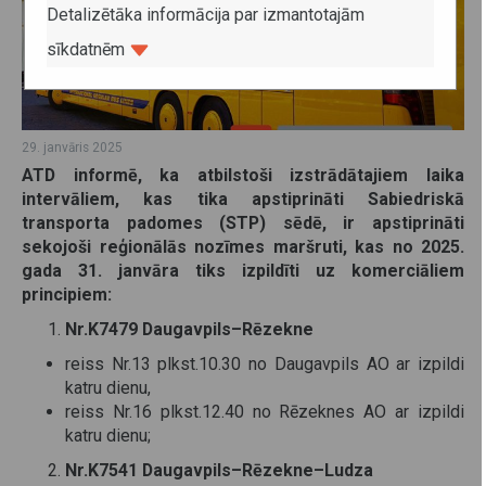
Detalizētāka informācija par izmantotajām
sīkdatnēm
29. janvāris 2025
ATD informē, ka atbilstoši izstrādātajiem laika
intervāliem, kas tika apstiprināti Sabiedriskā
transporta padomes (STP) sēdē, ir apstiprināti
sekojoši reģionālās nozīmes maršruti, kas no 2025.
gada 31. janvāra tiks izpildīti uz komerciāliem
principiem:
Nr.K7479 Daugavpils–Rēzekne
reiss Nr.13 plkst.10.30 no Daugavpils AO ar izpildi
katru dienu,
reiss Nr.16 plkst.12.40 no Rēzeknes AO ar izpildi
katru dienu;
Nr.K7541 Daugavpils–Rēzekne–Ludza