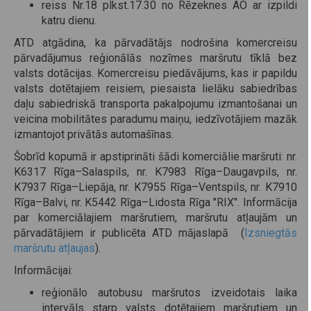
reiss Nr.18 plkst.17.30 no Rēzeknes AO ar izpildi
katru dienu.
ATD atgādina, ka pārvadātājs nodrošina komercreisu
pārvadājumus reģionālās nozīmes maršrutu tīklā bez
valsts dotācijas. Komercreisu piedāvājums, kas ir papildu
valsts dotētajiem reisiem, piesaista lielāku sabiedrības
daļu sabiedriskā transporta pakalpojumu izmantošanai un
veicina mobilitātes paradumu maiņu, iedzīvotājiem mazāk
izmantojot privātās automašīnas.
Šobrīd kopumā ir apstiprināti šādi komerciālie maršruti: nr.
K6317 Rīga–Salaspils, nr. K7983 Rīga–Daugavpils, nr.
K7937 Rīga–Liepāja, nr. K7955 Rīga–Ventspils, nr. K7910
Rīga–Balvi, nr. K5442 Rīga–Lidosta Rīga "RIX". Informācija
par komerciālajiem maršrutiem, maršrutu atļaujām un
pārvadātājiem ir publicēta ATD mājaslapā (
Izsniegtās
maršrutu atļaujas
).
Informācijai:
reģionālo autobusu maršrutos izveidotais laika
intervāls starp valsts dotētajiem maršrutiem un