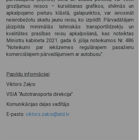
grozījumus reisos – kursēšanas grafikos, shēmās un
apkalpojamo pieturu klāstā, galapunktos, var ierosināt
neierobežotu skaitu jaunu reisu, ko izpildīt. Pārvadātājam
jāizpilda minimālās tehniskās transportlīdzekļu un
kvalitātes prasības reisu apkalpošanā, kas noteiktas
Ministru kabineta 2021. gada 6. jūlija noteikumos Nr. 486
“Noteikumi par iekšzemes regulārajiem pasažieru
komerciālajiem pārvadājumiem ar autobusu”.
Papildu informācijai
:
Viktors Zaķis
VSIA “Autotransporta direkcija”
Komunikācijas daļas vadītājs
E-pasts:
viktors.zakis@atd.lv