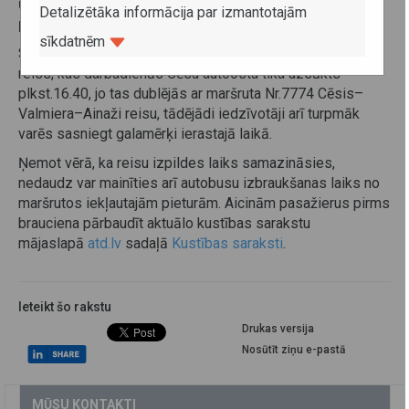
uzsākti plkst.8.30, 9.30, 10.30 un 12.30, tiks iekļauta
Detalizētāka informācija par izmantotajām
papildu pietura Zirņu iela un Glūdas iela.
sīkdatnēm
Savukārt maršrutā Nr.6270 Cēsis–Liepa tiks slēgts viens
reiss, kas darbadienās Cēsu autoosta tika uzsākts
plkst.16.40, jo tas dublējās ar maršruta Nr.7774 Cēsis–
Valmiera–Ainaži reisu, tādējādi iedzīvotāji arī turpmāk
varēs sasniegt galamērķi ierastajā laikā.
Ņemot vērā, ka reisu izpildes laiks samazināsies,
nedaudz var mainīties arī autobusu izbraukšanas laiks no
maršrutos iekļautajām pieturām. Aicinām pasažierus pirms
brauciena pārbaudīt aktuālo kustības sarakstu
mājaslapā
atd.lv
sadaļā
Kustības saraksti
.
Ieteikt šo rakstu
Drukas versija
Nosūtīt ziņu e-pastā
MŪSU KONTAKTI