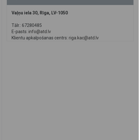
Vaļņu iela 30, Rīga, LV-1050
Tālr.: 67280485
E-pasts:
info@atd.lv
Klientu apkalpošanas centrs:
riga.kac@atd.lv