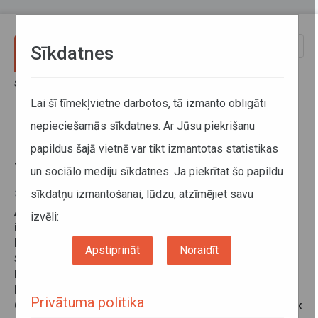
Pārlekt uz galveno saturu
Toggle
Sīkdatnes
naviga
Sākums
Jaunumi
No 1.jūnija tiks veiktas izmaiņas trīs Cēsu maršrutos
Lai šī tīmekļvietne darbotos, tā izmanto obligāti
nepieciešamās sīkdatnes. Ar Jūsu piekrišanu
No 1.jūnija tiks veiktas izmaiņas
papildus šajā vietnē var tikt izmantotas statistikas
trīs Cēsu maršrutos
un sociālo mediju sīkdatnes. Ja piekrītat šo papildu
sīkdatņu izmantošanai, lūdzu, atzīmējiet savu
30. maijs 2019
Atsaucoties Cēsu novada pašvaldības un iedzīvotāju
izvēli:
ierosinājumiem, no 2019. gada 1. jūnija maršruts
Nr.3005 Cēsu autoosta–Cīrulīši un Nr.3010 CATA–
Apstiprināt
Noraidīt
Slimnīca–Cīrulīši–CATA
tiks pagarināts, un autobuss
brauks arī pa Kovārņu un Līgatnes ielu, veidojot
lokveida maršrutu. Tāpat četros maršruta Nr.3005
Privātuma politika
Cēsu autoosta–Cīrulīši reisos, kas Cēsu autoostā tiek