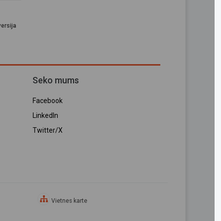
ersija
Seko mums
Facebook
LinkedIn
Twitter/X
Vietnes karte