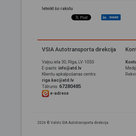
Ieteikt šo rakstu
VSIA Autotransporta direkcija
Kont
Vaļņu iela 30, Rīga, LV-1050
Konta
E-pasts:
info@atd.lv
Medi
Klientu apkalpošanas centrs:
Rekviz
riga.kac@atd.lv
67280485
Tālrunis:
e-adrese
2026 © Valsts SIA Autotransporta direkcija