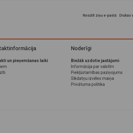
Nosūtīt ziņu e-pastā
Drukas v
aktinformācija
Noderīgi
kti un pieņemšanas laiki
Biežāk uzdotie jautājumi
jiem
Informācija par valstīm
īti
Piekļūstamības paziņojums
Sīkdatņu izvēles maiņa
Privātuma politika