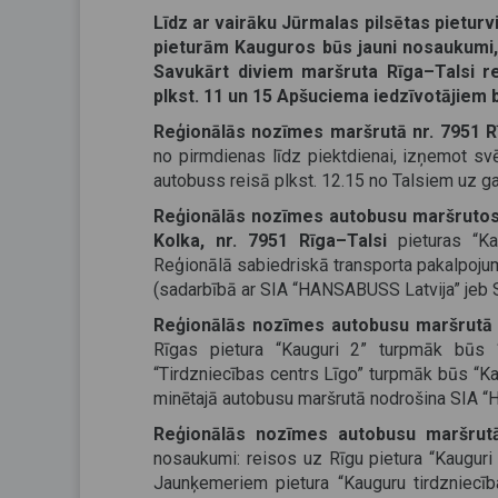
Līdz ar vairāku Jūrmalas pilsētas pieturv
pieturām Kauguros būs jauni nosaukumi, 
Savukārt diviem maršruta Rīga–Talsi rei
plkst. 11 un 15 Apšuciema iedzīvotājiem b
Reģionālās nozīmes maršrutā nr. 7951 R
no pirmdienas līdz piektdienai, izņemot sv
autobuss reisā plkst. 12.15 no Talsiem uz g
Reģionālās nozīmes autobusu maršrutos n
Kolka, nr. 7951 Rīga–Talsi
pieturas “Ka
Reģionālā sabiedriskā transporta pakalpoju
(sadarbībā ar SIA “HANSABUSS Latvija” jeb S
Reģionālās nozīmes autobusu maršrutā 
Rīgas pietura “Kauguri 2” turpmāk būs “
“Tirdzniecības centrs Līgo” turpmāk būs “K
minētajā autobusu maršrutā nodrošina SIA “
Reģionālās nozīmes autobusu maršrut
nosaukumi: reisos uz Rīgu pietura “Kauguri
Jaunķemeriem pietura “Kauguru tirdzniecīb