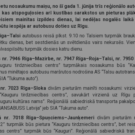
ietu nosaukumu maiņu, no šī gada 1. jūnija trīs reģionālo au
kas atspoguļosies arī kustības sarakstos un pieturas plā
siem mainītas izpildes dienas, lai nedēļas nogalēs laikā
ūtu iespēja ar autobusu doties uz Rīgu.
īga–Talsi
autobuss reisā plkst. 9.10 no Talsiem turpmāk brauks
ētku dienas, bet sestdienās un svētdienās vairs nekursēs. Vien
alvaspilsētu turpmāk dosies katru dienu.
r. 7946 Rīga–Mazirbe, nr. 7947 Rīga–Roja–Talsi, nr. 7950
uguru tirdzniecības centrs” turpmākais nosaukums būs “Kau
mus minētajos autobusu maršrutos nodrošina AS “Talsu autotrans
IA “Tukuma auto”).
nr. 7023 Rīga–Sloka
divām pieturām mainīti nosaukumi: virzi
Kauguru tirdzniecības centrs”, savukārt virzienā uz Rīgu p
auguru kultūras nams”. Reģionālā sabiedriskā transporta pakalp
HANSABUSS Latvija” jeb SIA “Tukuma auto”.
ā nr. 7018 Rīga–Spuņciems–Jaunķemeri
divām pieturām m
 2” turpmāk būs pietura “Kauguru tirdzniecības centrs”, bet rei
as centrs” turpmāk būs “Kauguri”. Reģionālā sabiedriskā tran