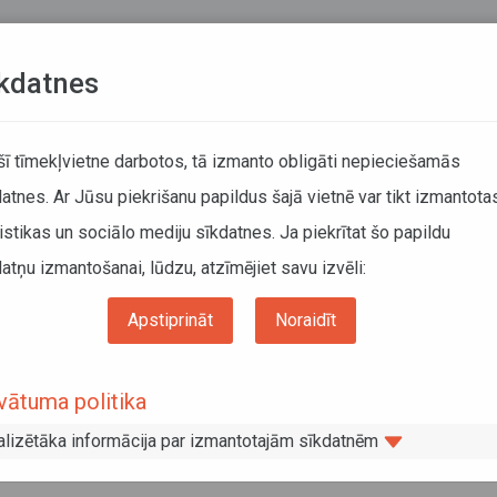
Teksta versija
L
kdatnes
KUSTĪBAS SARAKSTI
 šī tīmekļvietne darbotos, tā izmanto obligāti nepieciešamās
atnes. Ar Jūsu piekrišanu papildus šajā vietnē var tikt izmantota
DĀTĀJIEM
SABIEDRISKAIS TRANSPORTS
PAR MUM
istikas un sociālo mediju sīkdatnes. Ja piekrītat šo papildu
atņu izmantošanai, lūdzu, atzīmējiet savu izvēli:
rmalā mainīti nosaukumi un būs izmaiņas maršruta Rīga–Talsi rīta reisos
Apstiprināt
Noraidīt
ionālo autobusu pieturām Jūrmalā main
vātuma politika
 maršruta Rīga–Talsi rīta reisos
alizētāka informācija par izmantotajām sīkdatnēm