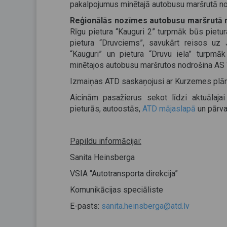
pakalpojumus minētajā autobusu maršrutā no
Reģionālās nozīmes autobusu maršrutā 
Rīgu pietura “Kauguri 2” turpmāk būs pietur
pietura “Druvciems”, savukārt reisos uz
“Kauguri” un pietura “Druvu iela” turpmā
minētajos autobusu maršrutos nodrošina AS 
Izmaiņas ATD saskaņojusi ar Kurzemes plāno
Aicinām pasažierus sekot līdzi aktuālajai
pieturās, autoostās,
ATD mājaslapā
un pārvad
Papildu informācijai:
Sanita Heinsberga
VSIA “Autotransporta direkcija”
Komunikācijas speciāliste
E-pasts:
sanita.heinsberga@atd.lv