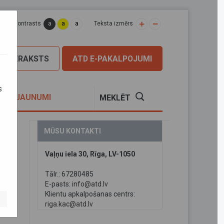
a
a
a
apas kontrasts
Teksta izmērs
PIERAKSTS
ATD E-PAKALPOJUMI
s
S
JAUNUMI
MEKLĒT
MŪSU KONTAKTI
Vaļņu iela 30, Rīga, LV-1050
īti
Tālr.: 67280485
E-pasts:
info@atd.lv
Klientu apkalpošanas centrs:
riga.kac@atd.lv