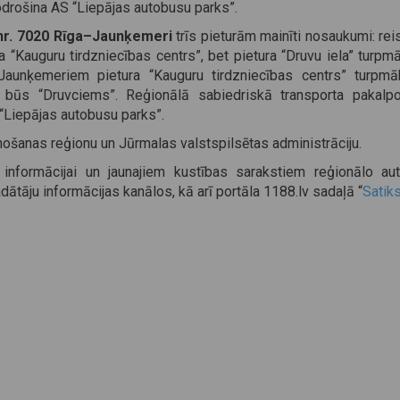
drošina AS “Liepājas autobusu parks”.
nr. 7020 Rīga–Jaunķemeri
trīs pieturām mainīti nosaukumi: re
a “Kauguru tirdzniecības centrs”, bet pietura “Druvu iela” turp
 Jaunķemeriem pietura “Kauguru tirdzniecības centrs” turpm
k būs “Druvciems”. Reģionālā sabiedriskā transporta pakalp
“Liepājas autobusu parks”.
šanas reģionu un Jūrmalas valstspilsētas administrāciju.
 informācijai un jaunajiem kustības sarakstiem reģionālo au
ātāju informācijas kanālos, kā arī portāla 1188.lv sadaļā “
Satik