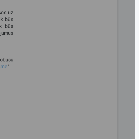
isos uz
māk būs
āk būs
ojumus
tobusu
sme
”.