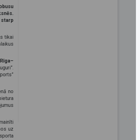
tobusu
ksnēs.
 starp
 tikai
laikus
 Rīga–
guri”.
ports”
enā no
ietura
ojumus
ainīti
sos uz
sporta