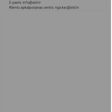
E-pasts:
info@atd.lv
Klientu apkalpošanas centrs:
riga.kac@atd.lv