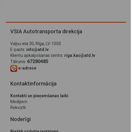
VSIA Autotransporta direkcija
Vaļņu iela 30, Rīga, LV-1050
E-pasts:
info@atd.lv
Klientu apkalpošanas centrs:
riga.kac@atd.lv
67280485
Tālrunis:
e-adrese
Kontaktinformācija
Kontakti un pieņemšanas laiki
Medijiem
Rekvizīti
Noderīgi
Biežāk uzdotie jautājumi