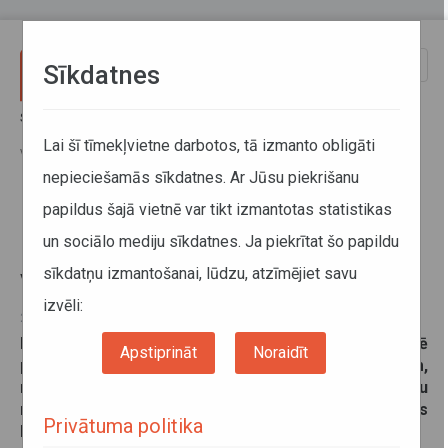
Pārlekt uz galveno saturu
Toggle
Sīkdatnes
naviga
Sākums
Jaunumi
No 1. jūnija reģionālo autobusu maršrutā Dagda–Rēzekne–Dagda
Lai šī tīmekļvietne darbotos, tā izmanto obligāti
viens rīta reiss tiks uzsākts agrāk
nepieciešamās sīkdatnes. Ar Jūsu piekrišanu
papildus šajā vietnē var tikt izmantotas statistikas
No 1. jūnija reģionālo autobusu
un sociālo mediju sīkdatnes. Ja piekrītat šo papildu
maršrutā Dagda–Rēzekne–Dagda
sīkdatņu izmantošanai, lūdzu, atzīmējiet savu
viens rīta reiss tiks uzsākts agrāk
izvēli:
22. maijs 2026
Lai nodrošinātu iedzīvotājiem ērtāku iespēju Rēzeknē
Apstiprināt
Noraidīt
pārsēsties uz dažādiem reģionālo autobusu reisiem,
no šī gada 1. jūnija mainīts viena reģionālo autobusu
maršruta Dagda–Rēzekne–Dagda reisa uzsākšanas
Privātuma politika
laiks.