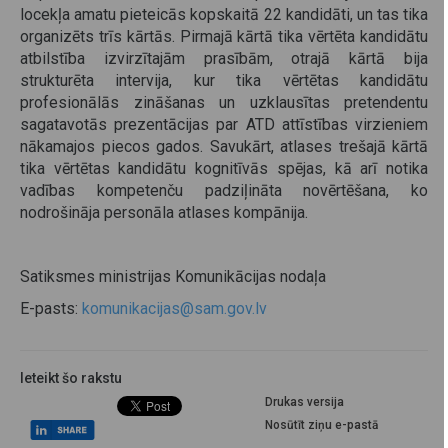
locekļa amatu pieteicās kopskaitā 22 kandidāti, un tas tika
organizēts trīs kārtās. Pirmajā kārtā tika vērtēta kandidātu
atbilstība izvirzītajām prasībām, otrajā kārtā bija
strukturēta intervija, kur tika vērtētas kandidātu
profesionālās zināšanas un uzklausītas pretendentu
sagatavotās prezentācijas par ATD attīstības virzieniem
nākamajos piecos gados. Savukārt, atlases trešajā kārtā
tika vērtētas kandidātu kognitīvās spējas, kā arī notika
vadības kompetenču padziļināta novērtēšana, ko
nodrošināja personāla atlases kompānija.
Satiksmes ministrijas Komunikācijas nodaļa
E-pasts:
komunikacijas@sam.gov.lv
Ieteikt šo rakstu
Drukas versija
Nosūtīt ziņu e-pastā