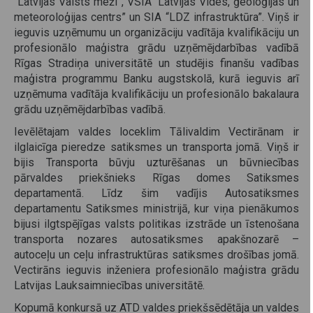
“Latvijas Valsts meži”, VSIA “Latvijas Vides, ģeoloģijas un
meteoroloģijas centrs” un SIA “LDZ infrastruktūra”. Viņš ir
ieguvis uzņēmumu un organizāciju vadītāja kvalifikāciju un
profesionālo maģistra grādu uzņēmējdarbības vadībā
Rīgas Stradiņa universitātē un studējis finanšu vadības
maģistra programmu Banku augstskolā, kurā ieguvis arī
uzņēmuma vadītāja kvalifikāciju un profesionālo bakalaura
grādu uzņēmējdarbības vadībā.
Ievēlētajam valdes loceklim Tālivaldim Vectirānam ir
ilglaicīga pieredze satiksmes un transporta jomā. Viņš ir
bijis Transporta būvju uzturēšanas un būvniecības
pārvaldes priekšnieks Rīgas domes Satiksmes
departamentā. Līdz šim vadījis Autosatiksmes
departamentu Satiksmes ministrijā, kur viņa pienākumos
bijusi ilgtspējīgas valsts politikas izstrāde un īstenošana
transporta nozares autosatiksmes apakšnozarē –
autoceļu un ceļu infrastruktūras satiksmes drošības jomā.
Vectirāns ieguvis inženiera profesionālo maģistra grādu
Latvijas Lauksaimniecības universitātē.
Kopumā konkursā uz ATD valdes priekšsēdētāja un valdes