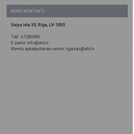
MŪSU KONTAKTI
Vaļņu iela 30, Rīga, LV-1050
Tālr.: 67280485
E-pasts:
info@atd.lv
Klientu apkalpošanas centrs:
riga.kac@atd.lv