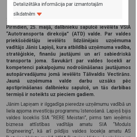
Detalizētāka informācija par izmantotajām
sīkdatnēm
25. maijs 2026
Pirmdien, 25. maijā, dalībnieku sapulcē ievēlēta VSIA
“Autotransporta direkcija” (ATD) valde. Par valdes
priekšsēdētāju ievēlēts līdzšinējais uzņēmuma
vadītājs Jānis Lapiņš, kura atbildībā uzņēmuma vadība,
stratēģiskie, finanšu jautājumi un arī sabiedriskā
transporta joma. Savukārt par valdes locekli ar
kompetenci pakalpojumu nodrošināšanas jautājumos
autopārvadājumu jomā ievēlēts Tālivaldis Vectirāns.
Jaunā uzņēmuma valde darbu uzsāks pēc
apstiprināšanas dalībnieku sapulcē, un tās darbības
termiņš ir noteikts uz pieciem gadiem.
Jānim Lapiņam ir ilggadīga pieredze uzņēmumu vadībā un
liela apjoma investīciju programmu īstenošanā. Lapiņš bijis
valdes loceklis SIA “RERE Meistari”, pirms tam ieņēmis
biznesa attīstības vadītāja amatu SIA “Moduls
Engineering”, kā arī pildījis valdes locekļa amatu AS