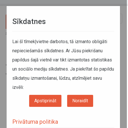
Pārlekt uz galveno saturu
Toggle
Sīkdatnes
naviga
Sākums
Jaunumi
Ievēlēta uzņēmuma “Autotransporta direkcija” jaunā valde
Lai šī tīmekļvietne darbotos, tā izmanto obligāti
nepieciešamās sīkdatnes. Ar Jūsu piekrišanu
Ievēlēta uzņēmuma
papildus šajā vietnē var tikt izmantotas statistikas
“Autotransporta direkcija” jaunā
un sociālo mediju sīkdatnes. Ja piekrītat šo papildu
valde
sīkdatņu izmantošanai, lūdzu, atzīmējiet savu
izvēli:
Apstiprināt
Noraidīt
Privātuma politika