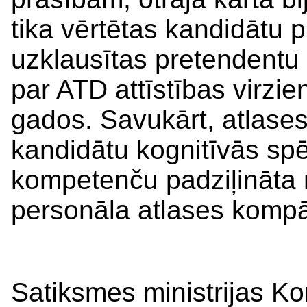
tika vērtētas kandidātu 
uzklausītas pretendentu
par ATD attīstības virz
gados. Savukārt, atlases 
kandidātu kognitīvās spē
kompetenču padziļināta 
personāla atlases kompā
Satiksmes ministrijas K