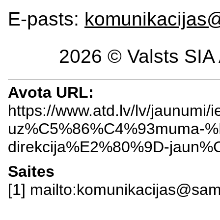
E-pasts:
komunikacijas
2026 © Valsts SIA 
Avota URL:
https://www.atd.lv/lv/jaunu
uz%C5%86%C4%93muma-%E2
direkcija%E2%80%9D-jaun%
Saites
[1] mailto:komunikacijas@sam