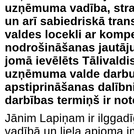
uzņēmuma vadība, strat
un arī sabiedriskā tra
valdes locekli ar kom
nodrošināšanas jautā
jomā ievēlēts Tālivaldi
uzņēmuma valde darbu
apstiprināšanas dalībn
darbības termiņš ir no
Jānim Lapiņam ir ilgga
vadībā un liela apjoma 