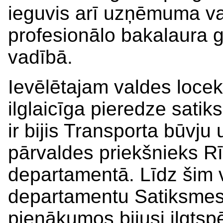
ieguvis arī uzņēmuma vad
profesionālo bakalaura
vadībā.
Ievēlētajam valdes locek
ilglaicīga pieredze sati
ir bijis Transporta būvj
pārvaldes priekšnieks 
departamentā. Līdz šim 
departamentu Satiksmes m
pienākumos bijusi ilgtspē