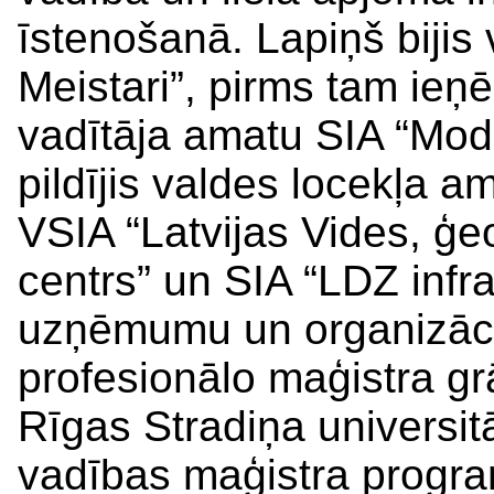
īstenošanā. Lapiņš bijis
Meistari”, pirms tam ieņē
vadītāja amatu SIA “Modu
pildījis valdes locekļa a
VSIA “Latvijas Vides, ģe
centrs” un SIA “LDZ infra
uzņēmumu un organizāciju
profesionālo maģistra g
Rīgas Stradiņa universit
vadības maģistra progr