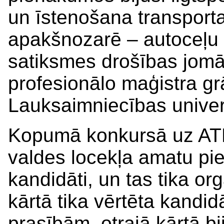
un īstenošana transport
apakšnozarē – autoceļu u
satiksmes drošības jomā.
profesionālo maģistra gr
Lauksaimniecības univer
Kopumā konkursā uz ATD
valdes locekļa amatu pie
kandidāti, un tas tika org
kārtā tika vērtēta kandidā
prasībām, otrajā kārtā bij