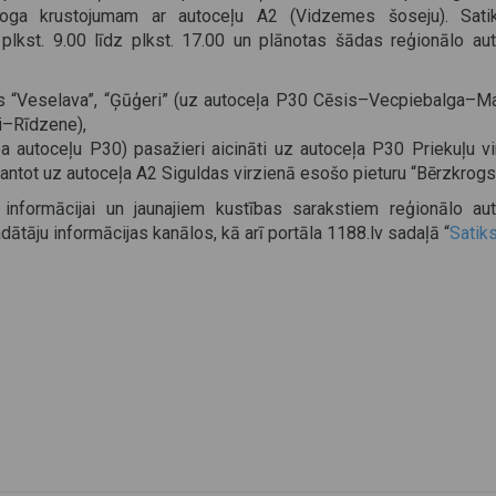
oga krustojumam ar autoceļu A2 (Vidzemes šoseju). Sat
lkst. 9.00 līdz plkst. 17.00 un plānotas šādas reģionālo au
s “Veselava”, “Ģūģeri” (uz autoceļa P30 Cēsis–Vecpiebalga–M
i–Rīdzene),
a autoceļu P30) pasažieri aicināti uz autoceļa P30 Priekuļu vi
antot uz autoceļa A2 Siguldas virzienā esošo pieturu “Bērzkrogs
 informācijai un jaunajiem kustības sarakstiem reģionālo au
ātāju informācijas kanālos, kā arī portāla 1188.lv sadaļā “
Satik