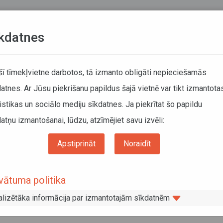
Teksta versija
L
kdatnes
ATCELTIE REISI
KUSTĪBAS SARAKSTI
 šī tīmekļvietne darbotos, tā izmanto obligāti nepieciešamās
atnes. Ar Jūsu piekrišanu papildus šajā vietnē var tikt izmantota
DĀTĀJIEM
SABIEDRISKAIS TRANSPORTS
PAR MUM
istikas un sociālo mediju sīkdatnes. Ja piekrītat šo papildu
atņu izmantošanai, lūdzu, atzīmējiet savu izvēli:
 pasākumu laikā būs izmaiņas reģionālo autobusu kustībā un pieejamajās pieturās
Apstiprināt
Noraidīt
 un Gulbenes novados sporta pasākum
vātuma politika
ālo autobusu kustībā un pieejamajās
alizētāka informācija par izmantotajām sīkdatnēm