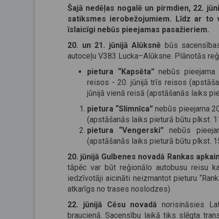
Šajā nedēļas nogalē un pirmdien, 22. jūn
satiksmes ierobežojumiem. Līdz ar to 
īslaicīgi nebūs pieejamas pasažieriem.
20. un 21. jūnijā Alūksnē
būs sacensības
autoceļu V383 Lucka–Alūksne. Plānotās reģ
pietura “Kapsēta”
nebūs pieejama v
reisos - 20. jūnijā trīs reisos (apstāša
jūnijā vienā reisā (apstāšanās laiks pie
pietura “Slimnīca”
nebūs pieejama 20.
(apstāšanās laiks pieturā būtu plkst. 1
pietura “Vengerski”
nebūs pieejam
(apstāšanās laiks pieturā būtu plkst. 1
20. jūnijā Gulbenes novadā Rankas
apkai
tāpēc var būt reģionālo autobusu reisu ka
iedzīvotāji aicināti neizmantot pieturu “Ran
atkarīgs no trases noslodzes).
22. jūnijā Cēsu novadā
norisināsies Lat
braucienā. Sacensību laikā tiks slēgta tr