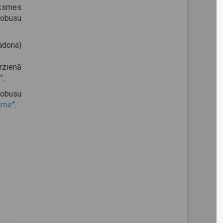
iksmes
tobusu
adona)
rzienā
”.
tobusu
sme
”.