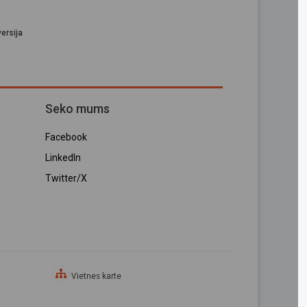
ersija
Seko mums
Facebook
LinkedIn
Twitter/X
Vietnes karte