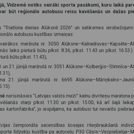
ijā, Vidzemē notiks vairāki sporta pasākumi, kuru laikā par
var būt reģionālo autobusu reisu kavēšanās un dažas pi
 "Triatlona dienas Alūksnē 2026" un satiksmes ierobežojumi
ionālo autobusu kustības izmaiņas:
airākos maršruta nr. 3050 Alūksne–Kalnadruvas–Kapsēta–A
nās laiks pieturā būtu plkst. 8.36, plkst. 11.43 un plkst. 16.53.)
turā būtu plkst. 11.43),
 un 21. jūnijā maršrutā nr. 3051 Alūksne–Kolberģis–Slimnīca–A
1.31),
a 21. jūnijā maršrutā nr. 6695 Alūksne–Māriņkalns–Jaunl
5.15).
mē
norisināsies “Latvijas valsts meži” kalnu divriteņu maratona
vēšanās starp plkst. 11.30 un plkst. 15.00, kā arī šajā laik
kas kartonfabrika”, jo iespējams, ka autobusi tur nevarēs piebrau
vijas čempionāta sacensības šosejas riteņbraukšanā individ
ansporta līdzekļu kustība pa autoceļu P30 Cēsis–Vecpiebalga–