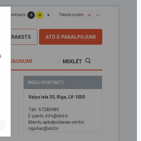
a
a
a
apas kontrasts
Teksta izmērs
PIERAKSTS
ATD E-PAKALPOJUMI
s
S
JAUNUMI
MEKLĒT
MŪSU KONTAKTI
Vaļņu iela 30, Rīga, LV-1050
u
Tālr.: 67280485
E-pasts:
info@atd.lv
Klientu apkalpošanas centrs:
riga.kac@atd.lv