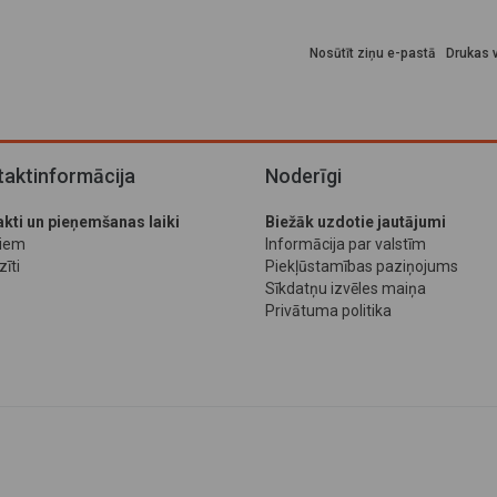
Nosūtīt ziņu e-pastā
Drukas v
aktinformācija
Noderīgi
kti un pieņemšanas laiki
Biežāk uzdotie jautājumi
jiem
Informācija par valstīm
īti
Piekļūstamības paziņojums
Sīkdatņu izvēles maiņa
Privātuma politika