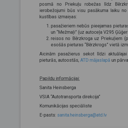
posmā no Priekuļu robežas līdz Bērzkr
ierobežojumi būs visu pasākuma laiku no p
kustības izmaiņas:
pasažieriem nebūs pieejamas pietura
un “Mežmaļi” (uz autoceļa V295 Ģūģer
reisos no Bērzkroga uz Priekuļiem (p
esošās pieturas “Bērzkrogs” vietā izm
Aicinām pasažierus sekot līdzi aktuālajai
pieturās, autoostās,
ATD mājaslapā
un pārvad
Papildu informācijai:
Sanita Heinsberga
VSIA “Autotransporta direkcija”
Komunikācijas speciāliste
E-pasts:
sanita.heinsberga@atd.lv