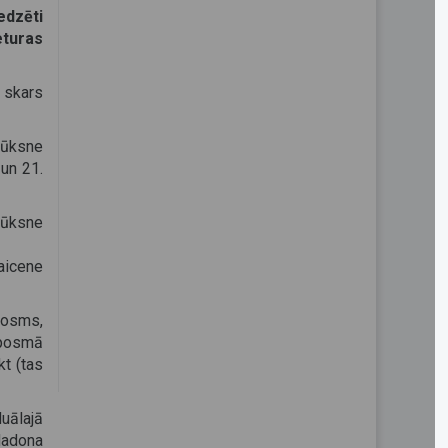
edzēti
eturas
 skars
lūksne
 un 21.
lūksne
aicene
 posms,
aposmā
kt (tas
uālajā
Madona