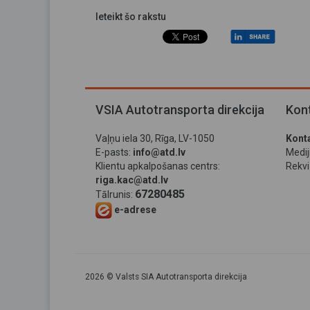
Ieteikt šo rakstu
VSIA Autotransporta direkcija
Kont
Vaļņu iela 30, Rīga, LV-1050
Konta
E-pasts:
info@atd.lv
Medi
Klientu apkalpošanas centrs:
Rekviz
riga.kac@atd.lv
67280485
Tālrunis:
e-adrese
2026 © Valsts SIA Autotransporta direkcija