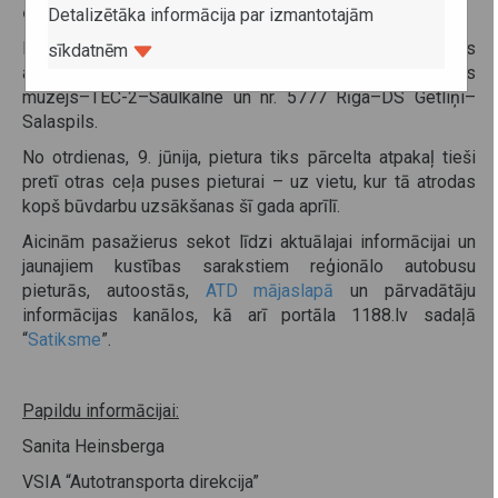
oriģināli pirms būvdarbiem atradās.
Detalizētāka informācija par izmantotajām
Pārceltajā pieturā piestāj astoņi reģionālās nozīmes
sīkdatnēm
autobusu reisi maršrutos nr. 5835 Salaspils–Daugavas
muzejs–TEC-2–Saulkalne un nr. 5777 Rīga–DS Getliņi–
Salaspils.
No otrdienas, 9. jūnija, pietura tiks pārcelta atpakaļ tieši
pretī otras ceļa puses pieturai – uz vietu, kur tā atrodas
kopš būvdarbu uzsākšanas šī gada aprīlī.
Aicinām pasažierus sekot līdzi aktuālajai informācijai un
jaunajiem kustības sarakstiem reģionālo autobusu
pieturās, autoostās,
ATD mājaslapā
un pārvadātāju
informācijas kanālos, kā arī portāla 1188.lv sadaļā
“
Satiksme
”.
Papildu informācijai:
Sanita Heinsberga
VSIA “Autotransporta direkcija”