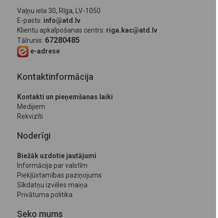
Vaļņu iela 30, Rīga, LV-1050
E-pasts:
info@atd.lv
Klientu apkalpošanas centrs:
riga.kac@atd.lv
67280485
Tālrunis:
e-adrese
Kontaktinformācija
Kontakti un pieņemšanas laiki
Medijiem
Rekvizīti
Noderīgi
Biežāk uzdotie jautājumi
Informācija par valstīm
Piekļūstamības paziņojums
Sīkdatņu izvēles maiņa
Privātuma politika
Seko mums