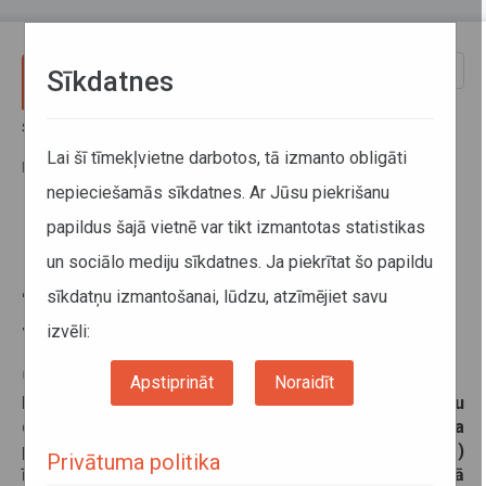
Pārlekt uz galveno saturu
Toggle
Sīkdatnes
naviga
Sākums
Jaunumi
Būvdarbu dēļ Salaspilī vienai reģionālo autobusu pieturai “Dzelzceļa
Lai šī tīmekļvietne darbotos, tā izmanto obligāti
pārbrauktuve” īslaicīgi tiks mainīta atrašanās vieta
nepieciešamās sīkdatnes. Ar Jūsu piekrišanu
papildus šajā vietnē var tikt izmantotas statistikas
Būvdarbu dēļ Salaspilī vienai
un sociālo mediju sīkdatnes. Ja piekrītat šo papildu
reģionālo autobusu pieturai
sīkdatņu izmantošanai, lūdzu, atzīmējiet savu
“Dzelzceļa pārbrauktuve” īslaicīgi
tiks mainīta atrašanās vieta
izvēli:
05. jūnijs 2026
Apstiprināt
Noraidīt
No šī gada 5. jūnija plkst. 14.00 līdz 8. jūnijam būvdarbu
dēļ Salaspils reģionālo autobusu pietura “Dzelzceļa
pārbrauktuve” (ceļa labajā pusē jeb tuvāk Pīļu dīķim)
Privātuma politika
īslaicīgi tiks pārcelta par 100 metriem tālāk, kur tā