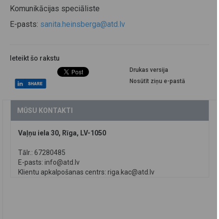
Komunikācijas speciāliste
E-pasts:
sanita.heinsberga@atd.lv
Ieteikt šo rakstu
Drukas versija
Nosūtīt ziņu e-pastā
MŪSU KONTAKTI
Vaļņu iela 30, Rīga, LV-1050
Tālr.: 67280485
E-pasts:
info@atd.lv
Klientu apkalpošanas centrs:
riga.kac@atd.lv