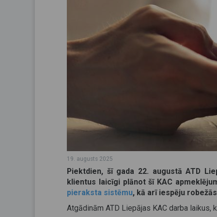
19. augusts 2025
Piektdien, šī gada 22. augustā ATD Liep
klientus laicīgi plānot šī KAC apmeklēju
pieraksta sistēmu
, kā arī iespēju robežā
Atgādinām ATD Liepājas KAC darba laikus, kad