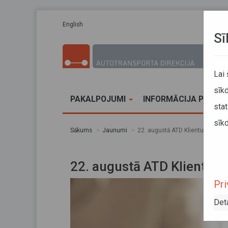
Pārlekt uz galveno saturu
English
Sī
Lai
sīkd
PAKALPOJUMI
INFORMĀCIJA PĀRVA
stat
sīkd
Sākums
Jaunumi
22. augustā ATD Klientu apkalpoš
22. augustā ATD Klientu a
Pri
Det