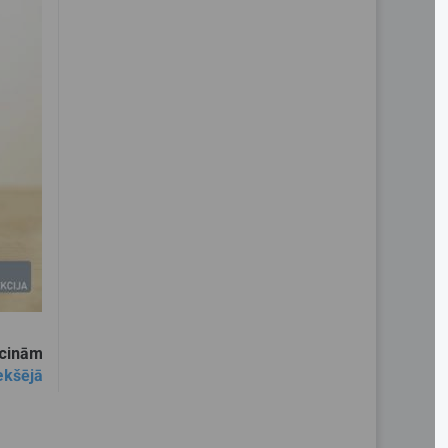
icinām
ekšējā