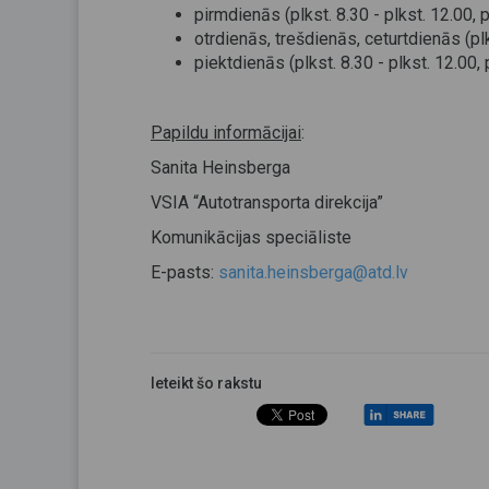
pirmdienās (plkst. 8.30 - plkst. 12.00, p
otrdienās, trešdienās, ceturtdienās (plks
piektdienās (plkst. 8.30 - plkst. 12.00, p
Papildu informācijai
:
Sanita Heinsberga
VSIA “Autotransporta direkcija”
Komunikācijas speciāliste
E-pasts:
sanita.heinsberga@atd.lv
Ieteikt šo rakstu