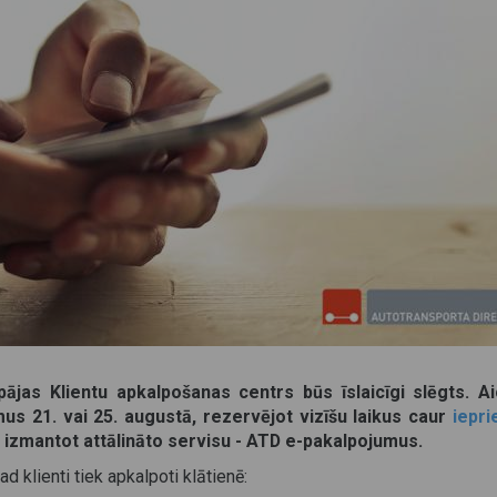
ājas Klientu apkalpošanas centrs būs īslaicīgi slēgts. A
mus 21. vai 25. augustā, rezervējot vizīšu laikus caur
iepri
s izmantot attālināto servisu - ATD e-pakalpojumus.
 klienti tiek apkalpoti klātienē: