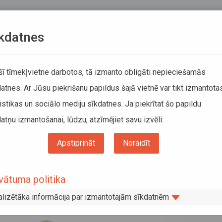
Teksta versija
L
kdatnes
KUSTĪBAS SARAKSTI
 šī tīmekļvietne darbotos, tā izmanto obligāti nepieciešamās
atnes. Ar Jūsu piekrišanu papildus šajā vietnē var tikt izmantota
DĀTĀJIEM
SABIEDRISKAIS TRANSPORTS
PAR MUM
istikas un sociālo mediju sīkdatnes. Ja piekrītat šo papildu
atņu izmantošanai, lūdzu, atzīmējiet savu izvēli:
anas centrs Liepājā būs slēgts
Apstiprināt
Noraidīt
pkalpošanas centrs Liepājā būs slēgts
vātuma politika
alizētāka informācija par izmantotajām sīkdatnēm