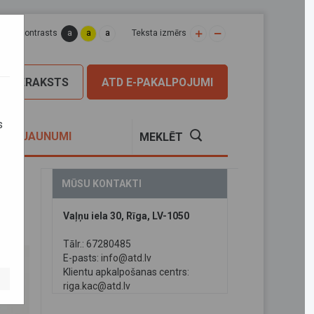
a
a
a
apas kontrasts
Teksta izmērs
PIERAKSTS
ATD E-PAKALPOJUMI
s
S
JAUNUMI
MEKLĒT
MŪSU KONTAKTI
Vaļņu iela 30, Rīga, LV-1050
Tālr.: 67280485
E-pasts:
info@atd.lv
Klientu apkalpošanas centrs:
riga.kac@atd.lv