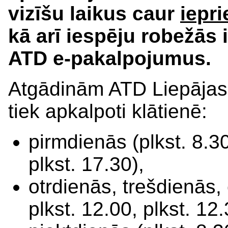
vizīšu laikus caur
iepr
kā arī iespēju robežās 
ATD e-pakalpojumus.
Atgādinām ATD Liepājas 
tiek apkalpoti klātienē:
pirmdienās (plkst. 8.30
plkst. 17.30),
otrdienās, trešdienās, 
plkst. 12.00, plkst. 12.