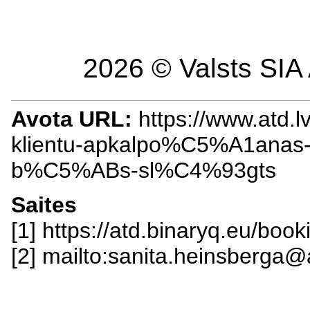
2026 © Valsts SIA 
Avota URL:
https://www.atd.
klientu-apkalpo%C5%A1anas
b%C5%ABs-sl%C4%93gts
Saites
[1] https://atd.binaryq.eu/book
[2] mailto:sanita.heinsberga@a