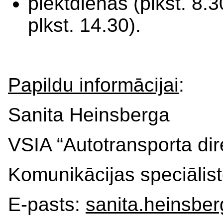
piektdienās (plkst. 8.30
plkst. 14.30).
Papildu informācijai
:
Sanita Heinsberga
VSIA “Autotransporta dir
Komunikācijas speciālis
E-pasts:
sanita.heinsbe