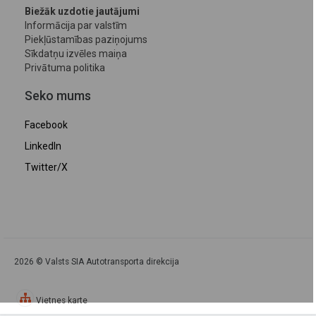
Biežāk uzdotie jautājumi
Informācija par valstīm
Piekļūstamības paziņojums
Sīkdatņu izvēles maiņa
Privātuma politika
Seko mums
Facebook
LinkedIn
Twitter/X
2026 © Valsts SIA Autotransporta direkcija
Vietnes karte