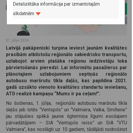
Detalizētāka informācija par izmantotajām
sīkdatnēm
01. jūlijs 2024
Latvijā pakāpeniski turpina ieviest jaunām kvalitātes
prasībām atbilstošu reģionālo sabiedrisko transportu,
uzlabojot arvien plašāka reģionu iedzīvotāju loka
pārvietošanās pieredzi. Lai informētu pasažierus par
plānotajiem uzlabojumiem septiņās reģionālo
autobusu maršrutu tīkla daļās, kas papildina 2021.
gadā uzsākto vienoto kvalitātes standartu ieviešanu,
ATD realizē kampaņu “Mums ir pa ceļam!”.
No šodienas, 1. jūlija, reģionālo autobusu maršrutu tīkla
daļās jeb lotēs “Ventspils” un “Valmiera, Valka, Smiltene”
jau stājušies spēkā jaunie ilgtermiņa līgumi esošajiem
pārvadātājiem – SIA “Ventspils reiss” un SIA “VTU
Valmiera”, kas noslēgti uz 10 gadiem, tādējādi nodrošinot