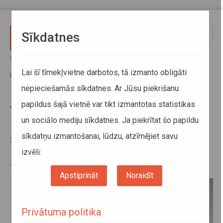
Pārlekt uz galveno saturu
Toggle
Sīkdatnes
naviga
Sākums
Jaunumi
Visā Latvijā pakāpeniski paaugstinās pakalpojuma sniegšanas
Lai šī tīmekļvietne darbotos, tā izmanto obligāti
kvalitātes prasības reģionālajam sabiedriskajam transportam
nepieciešamās sīkdatnes. Ar Jūsu piekrišanu
papildus šajā vietnē var tikt izmantotas statistikas
Visā Latvijā pakāpeniski
un sociālo mediju sīkdatnes. Ja piekrītat šo papildu
paaugstinās pakalpojuma
sīkdatņu izmantošanai, lūdzu, atzīmējiet savu
sniegšanas kvalitātes prasības
reģionālajam sabiedriskajam
izvēli:
transportam
Apstiprināt
Noraidīt
Privātuma politika