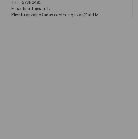
Tālr.: 67280485
E-pasts:
info@atd.lv
Klientu apkalpošanas centrs:
riga.kac@atd.lv