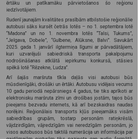
ērtāku un patīkamāku pārvietošanos šo reģionu
iedzīvotājiem.
Rudenī jaunajām kvalitātes prasībām atbilstošie reģionālie
autobusi sāks kursēt četrās lotēs – no 1. septembra lotē
“Madona” un no 1. novembra lotēs “Talsi, Tukums”,
“Jelgava, Dobele”, “Gulbene, Alūksne, Balvi”. Savukārt
2025. gada 1. janvārī ilgtermiņa līgumi ar pārvadātājiem,
kuri uzvarējuši sabiedriskā transporta pakalpojumu
nodrošināšanas atklātā iepirkumu konkursā, stāsies
spēkā lotē “Rēzekne, Ludza”.
Arī šajās maršruta tīkla daļās visi autobusi būs
mūsdienīgāki, drošāki un ērtāki. Autobusu vidējais vecums
10 gadu periodā nepārsniegs 4 gadus, tie tiks aprīkoti ar
elektronisku maršruta zīmi un drošības jostām, tajos būs
pieejams bezvadu internets, kā arī bezskaidras naudas
norēķini. Reģionālais transports kļūs pieejamāks visām
sabiedrības grupām, tostarp personām ratiņkrēslā,
vājdzirdīgām, vājredzīgām vai neredzīgām personām, jo
visos autobusos būs taktilā numerācija un informācija par
gaidāmajām pieturām tiks paziņota gan audio formātā,