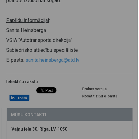
plānots izsludināt šogad.
Papildu informācijai
:
Sanita Heinsberga
VSIA “Autotransporta direkcija”
Sabiedrisko attiecību speciāliste
E-pasts:
sanita.heinsberga@atd.lv
Ieteikt šo rakstu
Drukas versija
Nosūtīt ziņu e-pastā
MŪSU KONTAKTI
Vaļņu iela 30, Rīga, LV-1050