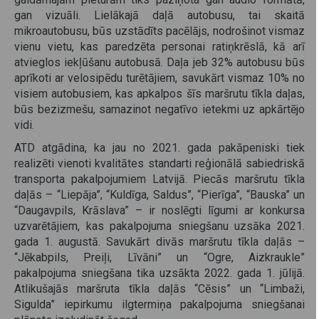
gan vizuāli. Lielākajā daļā autobusu, tai skaitā
mikroautobusu, būs uzstādīts pacēlājs, nodrošinot vismaz
vienu vietu, kas paredzēta personai ratiņkrēslā, kā arī
atvieglos iekļūšanu autobusā. Daļa jeb 32% autobusu būs
aprīkoti ar velosipēdu turētājiem, savukārt vismaz 10% no
visiem autobusiem, kas apkalpos šīs maršrutu tīkla daļas,
būs bezizmešu, samazinot negatīvo ietekmi uz apkārtējo
vidi.
ATD atgādina, ka jau no 2021. gada pakāpeniski tiek
realizēti vienoti kvalitātes standarti reģionālā sabiedriskā
transporta pakalpojumiem Latvijā. Piecās maršrutu tīkla
daļās – “Liepāja”, “Kuldīga, Saldus”, “Pierīga”, “Bauska” un
“Daugavpils, Krāslava” – ir noslēgti līgumi ar konkursa
uzvarētājiem, kas pakalpojuma sniegšanu uzsāka 2021.
gada 1. augustā. Savukārt divās maršrutu tīkla daļās –
“Jēkabpils, Preiļi, Līvāni” un “Ogre, Aizkraukle”
pakalpojuma sniegšana tika uzsākta 2022. gada 1. jūlijā.
Atlikušajās maršruta tīkla daļās “Cēsis” un “Limbaži,
Sigulda” iepirkumu ilgtermiņa pakalpojuma sniegšanai