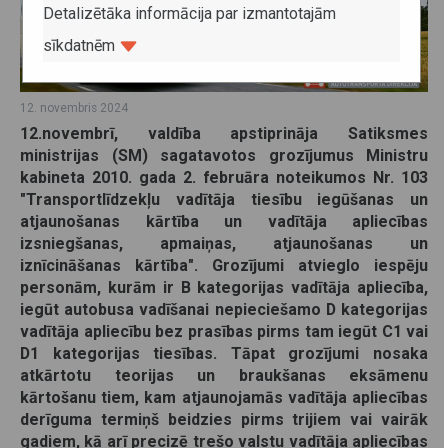
Detalizētāka informācija par izmantotajām
sīkdatnēm
12. novembris 2024
12.novembrī, valdība apstiprināja Satiksmes
ministrijas (SM) sagatavotos grozījumus Ministru
kabineta 2010. gada 2. februāra noteikumos Nr. 103
"Transportlīdzekļu vadītāja tiesību iegūšanas un
atjaunošanas kārtība un vadītāja apliecības
izsniegšanas, apmaiņas, atjaunošanas un
iznīcināšanas kārtība".
Grozījumi atvieglo iespēju
personām, kurām ir B kategorijas vadītāja apliecība,
iegūt autobusa vadīšanai nepieciešamo D kategorijas
vadītāja apliecību bez prasības pirms tam iegūt C1 vai
D1 kategorijas tiesības. Tāpat grozījumi
nosaka
atkārtotu teorijas un braukšanas eksāmenu
kārtošanu tiem, kam atjaunojamās vadītāja apliecības
derīguma termiņš beidzies pirms trijiem vai vairāk
gadiem, kā arī precizē trešo valstu vadītāja apliecības