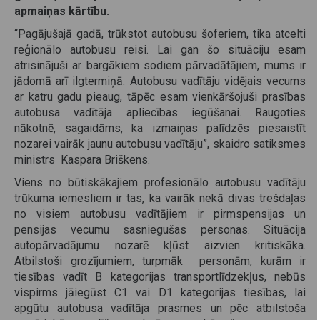
apmaiņas kārtību.
“Pagājušajā gadā, trūkstot autobusu šoferiem, tika atcelti
reģionālo autobusu reisi. Lai gan šo situāciju esam
atrisinājuši ar bargākiem sodiem pārvadātājiem, mums ir
jādomā arī ilgtermiņā. Autobusu vadītāju vidējais vecums
ar katru gadu pieaug, tāpēc esam vienkāršojuši prasības
autobusa vadītāja apliecības iegūšanai. Raugoties
nākotnē, sagaidāms, ka izmaiņas palīdzēs piesaistīt
nozarei vairāk jaunu autobusu vadītāju”, skaidro satiksmes
ministrs Kaspara Briškens.
Viens no būtiskākajiem profesionālo autobusu vadītāju
trūkuma iemesliem ir tas, ka vairāk nekā divas trešdaļas
no visiem autobusu vadītājiem ir pirmspensijas un
pensijas vecumu sasniegušas personas. Situācija
autopārvadājumu nozarē kļūst aizvien kritiskāka.
Atbilstoši grozījumiem, turpmāk personām, kurām ir
tiesības vadīt B kategorijas transportlīdzekļus, nebūs
vispirms jāiegūst C1 vai D1 kategorijas tiesības, lai
apgūtu autobusa vadītāja prasmes un pēc atbilstoša