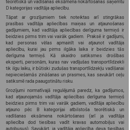
teorētiskā un vadīšanas eksāmena nokārtošanas saņemtu
D kategorijas vadītāja apliecību.
Tāpat ar grozījumiem tiek noteiktas arī stingrākas
prasības vadītāja apliecības maiņas un atjaunošanas
gadījumiem, kad vadītāja apliecības derīguma termiņš ir
beidzies pirms trim vai vairāk gadiem. Praksē ir gadījumi,
kad personas vēlas apmainīt vai atjaunot vadītāja
apliecību, kurai jau pirms ilgāka laika ir beidzies tās
derīguma termiņš. Kā skaidro satiksmes drošības
eksperti, personām, kuras nav vadījušas transportlīdzekli
tik ilgu laiku, ir būtiski zudušas transportlīdzekļu vadīšanai
nepieciešamās zināšanas un prasmes, kas savukārt ceļu
satiksmē rada paaugstinātu risku.
Grozījumi normatīvajā regulējumā paredz, ka gadījumos,
kad atjaunojamās vadītāja apliecības derīguma termiņš
beidzies pirms trim vai vairāk gadiem, vadītāja apliecību
atjauno pēc B kategorijai atbilstoša teorētiskā un
vadīšanas eksāmena nokārtošanas (arī ja vadītāja
apliecība dod tiesības vadīt kravas automobiļus vai
autobusus). Savukārt, ja vadītāja apliecība deva tiesības