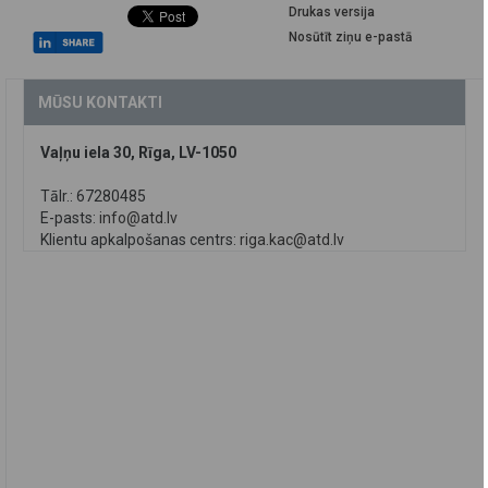
Drukas versija
Nosūtīt ziņu e-pastā
MŪSU KONTAKTI
Vaļņu iela 30, Rīga, LV-1050
Tālr.: 67280485
E-pasts:
info@atd.lv
Klientu apkalpošanas centrs:
riga.kac@atd.lv