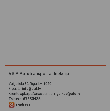
VSIA Autotransporta direkcija
Vaļņu iela 30, Rīga, LV-1050
E-pasts:
info@atd.lv
Klientu apkalpošanas centrs:
riga.kac@atd.lv
67280485
Tālrunis:
e-adrese