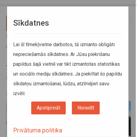
Pārlekt uz galveno saturu
Toggle
Sīkdatnes
naviga
Sākums
Jaunumi
Vienkāršos kārtību D kategorijas autobusa vadītāja apliecību
Lai šī tīmekļvietne darbotos, tā izmanto obligāti
iegūšanai; papildu prasības ceļu satiksmes drošības uzlabošanai
nepieciešamās sīkdatnes. Ar Jūsu piekrišanu
papildus šajā vietnē var tikt izmantotas statistikas
Vienkāršos kārtību D kategorijas
un sociālo mediju sīkdatnes. Ja piekrītat šo papildu
autobusa vadītāja apliecību
sīkdatņu izmantošanai, lūdzu, atzīmējiet savu
iegūšanai; papildu prasības ceļu
satiksmes drošības uzlabošanai
izvēli:
Apstiprināt
Noraidīt
Privātuma politika