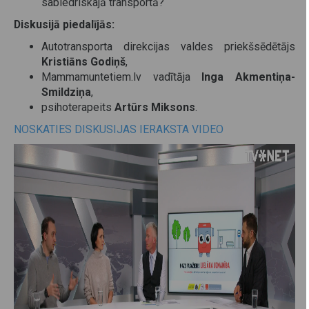
sabiedriskajā transportā?
Diskusijā piedalījās:
Autotransporta direkcijas valdes priekšsēdētājs
Kristiāns Godiņš
,
Mammamuntetiem.lv vadītāja
Inga Akmentiņa-
Smildziņa
,
psihoterapeits
Artūrs Miksons
.
NOSKATIES DISKUSIJAS IERAKSTA VIDEO