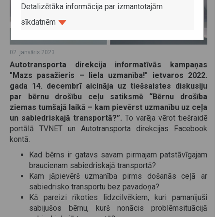
Detalizētāka informācija par izmantotajām
sīkdatnēm
02. janvāris 2023
Autotransporta direkcija informatīvās kampaņas
"Mazs pasažieris – liela uzmanība!" ietvaros 2022.
gada 14. decembrī aicināja uz tiešsaistes diskusiju
par bērnu drošību ceļu satiksmē “Bērnu drošība
ziemas tumšajā laikā – kam pievērst uzmanību uz ceļa
un sabiedriskajā transportā?”.
To varēja vērot tiešraidē
portālā TVNET un Autotransporta direkcijas Facebook
kontā.
Kad bērns ir gatavs savam pirmajam patstāvīgajam
braucienam sabiedriskajā transportā?
Kam jāpievērš uzmanība pirms došanās ceļā ar
sabiedrisko transportu bez pavadoņa?
Kā pareizi rīkoties līdzcilvēkiem, kuri pamanījuši
sabijušos bērnu, kurš nonācis problēmsituācijā