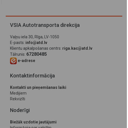
VSIA Autotransporta direkcija
Vaļņu iela 30, Rīga, LV-1050
E-pasts:
info@atd.lv
Klientu apkalpošanas centrs:
riga.kac@atd.lv
67280485
Tālrunis:
e-adrese
Kontaktinformācija
Kontakti un pieņemšanas laiki
Medijiem
Rekvizīti
Noderīgi
Biežāk uzdotie jautājumi
Informācija par valstīm