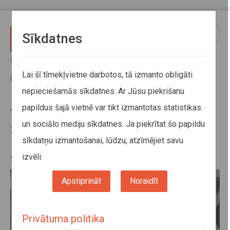
Pārlekt uz galveno saturu
Toggle
Sīkdatnes
naviga
Sākums
Jaunumi
VIDEO / Diskusija "Bērnu drošība ziemas tumšajā laikā – kam
Lai šī tīmekļvietne darbotos, tā izmanto obligāti
pievērst uzmanību uz ceļa un sabiedriskajā transportā?"
nepieciešamās sīkdatnes. Ar Jūsu piekrišanu
papildus šajā vietnē var tikt izmantotas statistikas
VIDEO / Diskusija "Bērnu drošība
un sociālo mediju sīkdatnes. Ja piekrītat šo papildu
ziemas tumšajā laikā – kam
sīkdatņu izmantošanai, lūdzu, atzīmējiet savu
pievērst uzmanību uz ceļa un
sabiedriskajā transportā?"
izvēli:
Apstiprināt
Noraidīt
Privātuma politika