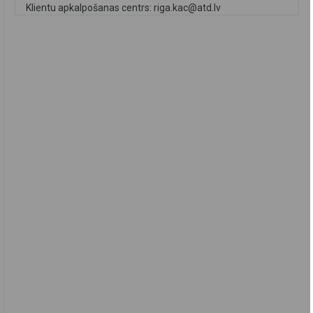
Klientu apkalpošanas centrs:
riga.kac@atd.lv