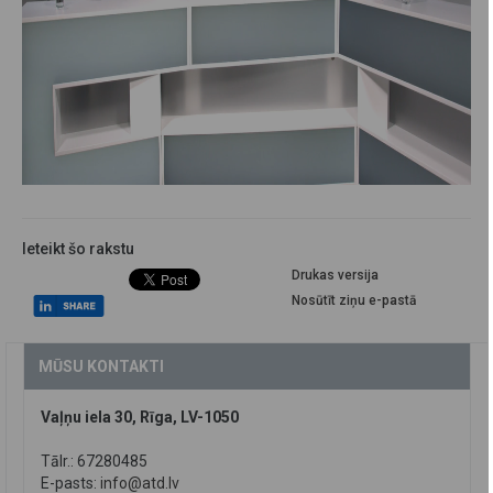
Ieteikt šo rakstu
Drukas versija
Nosūtīt ziņu e-pastā
MŪSU KONTAKTI
Vaļņu iela 30, Rīga, LV-1050
Tālr.: 67280485
E-pasts:
info@atd.lv