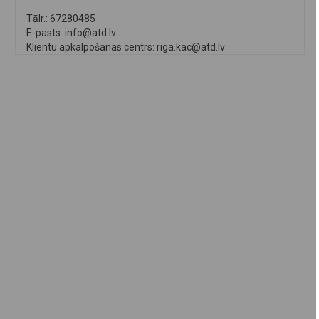
Tālr.: 67280485
E-pasts:
info@atd.lv
Klientu apkalpošanas centrs:
riga.kac@atd.lv