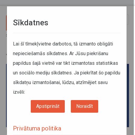
Pārlekt uz galveno saturu
Toggle
Sīkdatnes
naviga
Sākums
Jaunumi
Valsts svētkos mainīts darbalaiks
Lai šī tīmekļvietne darbotos, tā izmanto obligāti
nepieciešamās sīkdatnes. Ar Jūsu piekrišanu
Valsts svētkos mainīts darbalaiks
papildus šajā vietnē var tikt izmantotas statistikas
un sociālo mediju sīkdatnes. Ja piekrītat šo papildu
sīkdatņu izmantošanai, lūdzu, atzīmējiet savu
izvēli:
Apstiprināt
Noraidīt
Privātuma politika
27. aprīlis 2020