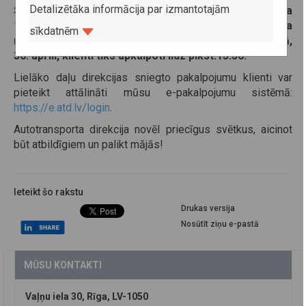
Detalizētāka informācija par izmantotajām
Sakarā ar valsts svētkiem piektdien, 2020. gada
1. maijā, un pirmdien, 4. maijā, klientu apkalpošana
sīkdatnēm
netiks nodrošināta. Savukārt pirmssvētku dienā,
30. aprīlī, klienti tiks apkalpoti līdz plkst.15.30.
Lielāko daļu direkcijas sniegto pakalpojumu klienti var
pieteikt attālināti mūsu e-pakalpojumu sistēmā:
https://e.atd.lv/login
.
Autotransporta direkcija novēl priecīgus svētkus, aicinot
būt atbildīgiem un palikt mājās!
Ieteikt šo rakstu
Drukas versija
Nosūtīt ziņu e-pastā
MŪSU KONTAKTI
Vaļņu iela 30, Rīga, LV-1050