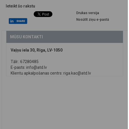
Ieteikt šo rakstu
Drukas versija
Nosūtīt ziņu e-pastā
MŪSU KONTAKTI
Vaļņu iela 30, Rīga, LV-1050
Tālr.: 67280485
E-pasts:
info@atd.lv
Klientu apkalpošanas centrs:
riga.kac@atd.lv