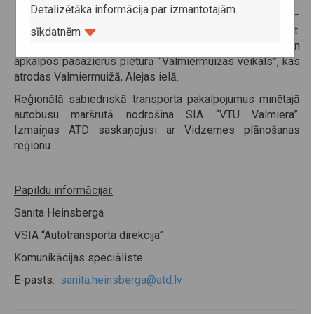
Detalizētāka informācija par izmantotajām
Reģionālās nozīmes maršrutā nr. 6615 Valmiera–
Pidriķis–Burtnieki–Valmiera
turpmāk autobuss, plkst.
sīkdatnēm
11.55 izbraucot no Valmieras autoostas, apstāsies un
apkalpos pasažierus pieturā “Valmiermuižas veikals”, kas
atrodas Valmiermuižā, Alejas ielā.
Reģionālā sabiedriskā transporta pakalpojumus minētajā
autobusu maršrutā nodrošina SIA “VTU Valmiera”.
Izmaiņas ATD saskaņojusi ar Vidzemes plānošanas
reģionu.
Papildu informācijai:
Sanita Heinsberga
VSIA “Autotransporta direkcija”
Komunikācijas speciāliste
E-pasts:
sanita.heinsberga@atd.lv