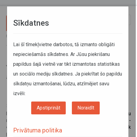
Pārlekt uz galveno saturu
Toggle
Sīkdatnes
naviga
Sākums
Jaunumi
Valmieras novadā reģionālo autobusu maršrutā uz Burtniekiem no
Lai šī tīmekļvietne darbotos, tā izmanto obligāti
10. marta būs izmaiņas
nepieciešamās sīkdatnes. Ar Jūsu piekrišanu
papildus šajā vietnē var tikt izmantotas statistikas
Valmieras novadā reģionālo
un sociālo mediju sīkdatnes. Ja piekrītat šo papildu
autobusu maršrutā uz
sīkdatņu izmantošanai, lūdzu, atzīmējiet savu
Burtniekiem no 10. marta būs
izmaiņas
izvēli:
27. februāris 2025
Apstiprināt
Noraidīt
No šī gada 10. marta būs izmaiņas reģionālo autobusu
maršrutā Valmiera–Pidriķis–Burtnieki–Valmiera -
oficiālajam kustības sarakstam vienā reisā tiek
Privātuma politika
pievienota pietura.