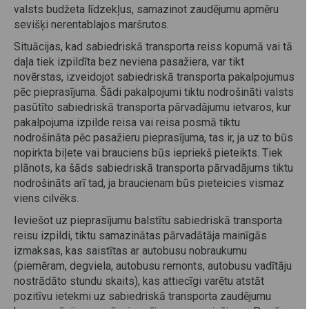
valsts budžeta līdzekļus, samazinot zaudējumu apmēru
sevišķi nerentablajos maršrutos.
Situācijas, kad sabiedriskā transporta reiss kopumā vai tā
daļa tiek izpildīta bez neviena pasažiera, var tikt
novērstas, izveidojot sabiedriskā transporta pakalpojumus
pēc pieprasījuma. Šādi pakalpojumi tiktu nodrošināti valsts
pasūtīto sabiedriskā transporta pārvadājumu ietvaros, kur
pakalpojuma izpilde reisa vai reisa posmā tiktu
nodrošināta pēc pasažieru pieprasījuma, tas ir, ja uz to būs
nopirkta biļete vai brauciens būs iepriekš pieteikts. Tiek
plānots, ka šāds sabiedriskā transporta pārvadājums tiktu
nodrošināts arī tad, ja braucienam būs pieteicies vismaz
viens cilvēks.
Ieviešot uz pieprasījumu balstītu sabiedriskā transporta
reisu izpildi, tiktu samazinātas pārvadātāja mainīgās
izmaksas, kas saistītas ar autobusu nobraukumu
(piemēram, degviela, autobusu remonts, autobusu vadītāju
nostrādāto stundu skaits), kas attiecīgi varētu atstāt
pozitīvu ietekmi uz sabiedriskā transporta zaudējumu