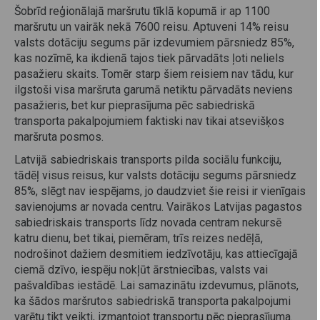
Šobrīd reģionālajā maršrutu tīklā kopumā ir ap 1100
maršrutu un vairāk nekā 7600 reisu. Aptuveni 14% reisu
valsts dotāciju segums pār izdevumiem pārsniedz 85%,
kas nozīmē, ka ikdienā tajos tiek pārvadāts ļoti neliels
pasažieru skaits. Tomēr starp šiem reisiem nav tādu, kur
ilgstoši visa maršruta garumā netiktu pārvadāts neviens
pasažieris, bet kur pieprasījuma pēc sabiedriskā
transporta pakalpojumiem faktiski nav tikai atsevišķos
maršruta posmos.
Latvijā sabiedriskais transports pilda sociālu funkciju,
tādēļ visus reisus, kur valsts dotāciju segums pārsniedz
85%, slēgt nav iespējams, jo daudzviet šie reisi ir vienīgais
savienojums ar novada centru. Vairākos Latvijas pagastos
sabiedriskais transports līdz novada centram nekursē
katru dienu, bet tikai, piemēram, trīs reizes nedēļā,
nodrošinot dažiem desmitiem iedzīvotāju, kas attiecīgajā
ciemā dzīvo, iespēju nokļūt ārstniecības, valsts vai
pašvaldības iestādē. Lai samazinātu izdevumus, plānots,
ka šādos maršrutos sabiedriskā transporta pakalpojumi
varētu tikt veikti, izmantojot transportu pēc pieprasījuma.