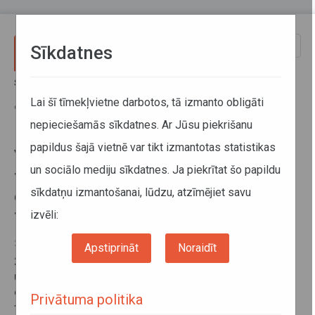
Pārlekt uz galveno saturu
Toggle
Sīkdatnes
naviga
Sākums
Jaunumi
Valdība lemj uzlabot sabiedriskā transporta pakalpojumu
Lai šī tīmekļvietne darbotos, tā izmanto obligāti
organizēšanas kārtību; ieviesīs transportu pēc pieprasījuma
nepieciešamās sīkdatnes. Ar Jūsu piekrišanu
papildus šajā vietnē var tikt izmantotas statistikas
Valdība lemj uzlabot sabiedriskā
un sociālo mediju sīkdatnes. Ja piekrītat šo papildu
transporta pakalpojumu
sīkdatņu izmantošanai, lūdzu, atzīmējiet savu
organizēšanas kārtību; ieviesīs
transportu pēc pieprasījuma
izvēli:
22. augusts 2017
Apstiprināt
Noraidīt
22.augustā Ministru kabineta sēdē valdība nolēma
uzlabot sabiedriskā transporta pakalpojumu
organizēšanas kārtību
, izveidojot sabiedriskā
Privātuma politika
transporta pakalpojumus pēc pieprasījuma tajās