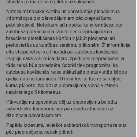
stundas pirms reisa izpildes uzsākšanas.
Noteikumi nosaka kārtību un pārvadātāja pienākumus
informācijas par pārvadājumiem pēc pieprasījuma
publiskošanā. Noteikumi arī nosaka, ka informācijai par
autobusa pārvadājuma izpildi pēc pieprasījuma un
brauciena pieteikšanas kārtību ir jābūt pieejamai arī
pieturvietās uz kustības sarakstu plāksnēm. Šī informācija
cita starpā ietvers arī norādi par autobusa kavēšanās
iespēju sakarā ar reisa daļas izpildi pēc pieprasījuma, ja
tāda reisā būs paredzēta. Šobrīd tiek prognozēts, ka
autobusa kavēšanās reisa atlikušajās pieturvietās šādos
gadījumos nepārsniegs 10 minūtes, jo tās reisa daļas,
kuras plānots izpildīt uz pieprasījuma, vienā virzienā
nepārsniegs 5 kilometrus.
Pārvadājumu specifikas dēļ uz pieprasījumu balstītu
sabiedrisko transportu nav paredzēts attiecināt uz
dzelzceļa pārvadājumiem.
Papildu izdevumi, ieviešot sabiedriskā transporta reisus
pēc pieprasījuma, netiek plānoti.