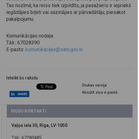
Tas nozīmē, ka reiss tiek izpildīts, ja pasažieris ir iepriekš
iegādājies biļeti vai sazinājies ar pārvadātāju, piesakot
pakalpojumu.
Komunikācijas nodaļa
Tālr.: 67028390
E-pasts:
komunikacijas@sam.gov.lv
Ieteikt šo rakstu
Drukas versija
Nosūtīt ziņu e-pastā
MŪSU KONTAKTI
Vaļņu iela 30, Rīga, LV-1050
Tālr.: 67280485