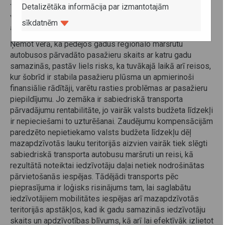
teritorijās ar mazu apdzīvotības blīvumu, kur bieži
Detalizētāka informācija par izmantotajām
vien ir slikti rentabilitātes rādītāji sakarā ar mazu
sīkdatnēm
autobusu piepildījumu.
Ņemot vērā, ka pēdējos gadus reģionālo maršrutu
autobusos pārvadāto pasažieru skaits ar katru gadu
samazinās, pastāv liels risks, ka tuvākajā laikā arī reisos,
kur šobrīd ir stabila pasažieru plūsma un apmierinoši
finansiālie rādītāji, varētu rasties problēmas ar pasažieru
piepildījumu. Jo zemāka ir sabiedriskā transporta
pārvadājumu rentabilitāte, jo vairāk valsts budžeta līdzekļi
ir nepieciešami to uzturēšanai. Zaudējumu kompensācijām
paredzēto nepietiekamo valsts budžeta līdzekļu dēļ
mazapdzīvotās lauku teritorijās aizvien vairāk tiek slēgti
sabiedriskā transporta autobusu maršruti un reisi, kā
rezultātā noteiktai iedzīvotāju daļai netiek nodrošinātas
pārvietošanās iespējas. Tādējādi transports pēc
pieprasījuma ir loģisks risinājums tam, lai saglabātu
iedzīvotājiem mobilitātes iespējas arī mazapdzīvotās
teritorijās apstākļos, kad ik gadu samazinās iedzīvotāju
skaits un apdzīvotības blīvums, kā arī lai efektīvāk izlietot