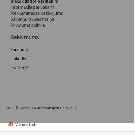
Biežāk uzdotie jautājumi
Informācija par valstīm
Piekļūstamības paziņojums
Sīkdatņu izvēles maiņa
Privātuma politika
Seko mums
Facebook
LinkedIn
Twitter/X
2026 © Valsts SIA Autotransporta direkcija
Vietnes karte