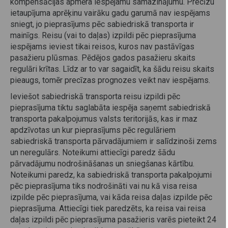
kompensācijas apmēra iespējamu samazinājumu. Precīzu
ietaupījuma aprēķinu vairāku gadu garumā nav iespējams
sniegt, jo pieprasījums pēc sabiedriskā transporta ir
mainīgs. Reisu (vai to daļas) izpildi pēc pieprasījuma
iespējams ieviest tikai reisos, kuros nav pastāvīgas
pasažieru plūsmas. Pēdējos gados pasažieru skaits
regulāri krītas. Līdz ar to var sagaidīt, ka šādu reisu skaits
pieaugs, tomēr precīzas prognozes veikt nav iespējams.
Ieviešot sabiedriskā transporta reisu izpildi pēc
pieprasījuma tiktu saglabāta iespēja saņemt sabiedriskā
transporta pakalpojumus valsts teritorijās, kas ir maz
apdzīvotas un kur pieprasījums pēc regulāriem
sabiedriskā transporta pārvadājumiem ir salīdzinoši zems
un neregulārs. Noteikumi attiecīgi paredz šādu
pārvadājumu nodrošināšanas un sniegšanas kārtību.
Noteikumi paredz, ka sabiedriskā transporta pakalpojumi
pēc pieprasījuma tiks nodrošināti vai nu kā visa reisa
izpilde pēc pieprasījuma, vai kāda reisa daļas izpilde pēc
pieprasījuma. Attiecīgi tiek paredzēts, ka reisa vai reisa
daļas izpildi pēc pieprasījuma pasažieris varēs pieteikt 24