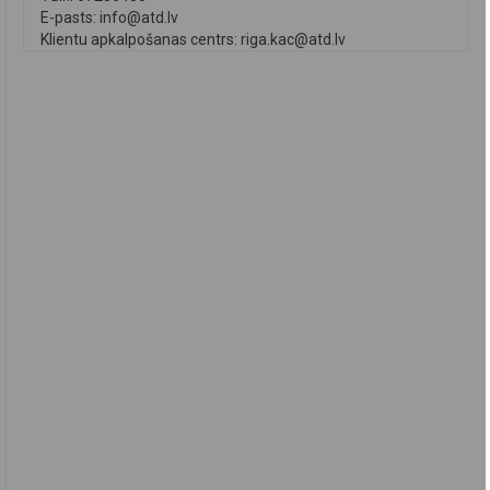
E-pasts:
info@atd.lv
Klientu apkalpošanas centrs:
riga.kac@atd.lv