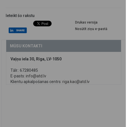
Ieteikt šo rakstu
Drukas versija
Nosūtīt ziņu e-pastā
MŪSU KONTAKTI
Vaļņu iela 30, Rīga, LV-1050
Tālr.: 67280485
E-pasts:
info@atd.lv
Klientu apkalpošanas centrs:
riga.kac@atd.lv