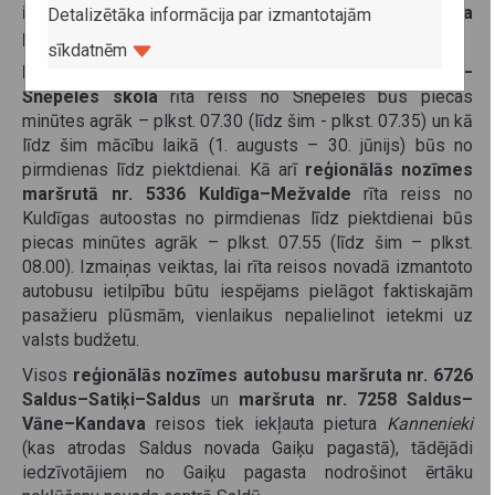
iedzīvotājiem uzlabos sabiedriskā transporta
Detalizētāka informācija par izmantotajām
pakalpojumu pieejamību un kvalitāti.
sīkdatnēm
Reģionālās nozīmes maršrutā nr. 5649 Kuldīga–
Snēpeles skola
rīta reiss no Snēpeles būs piecas
minūtes agrāk – plkst. 07.30 (līdz šim - plkst. 07.35) un kā
līdz šim mācību laikā (1. augusts – 30. jūnijs) būs no
pirmdienas līdz piektdienai. Kā arī
reģionālās nozīmes
maršrutā nr. 5336 Kuldīga–Mežvalde
rīta reiss no
Kuldīgas autoostas no pirmdienas līdz piektdienai būs
piecas minūtes agrāk – plkst. 07.55 (līdz šim – plkst.
08.00). Izmaiņas veiktas, lai rīta reisos novadā izmantoto
autobusu ietilpību būtu iespējams pielāgot faktiskajām
pasažieru plūsmām, vienlaikus nepalielinot ietekmi uz
valsts budžetu.
Visos
reģionālās nozīmes autobusu maršruta nr. 6726
Saldus–Satiķi–Saldus
un
maršruta nr. 7258 Saldus–
Vāne–Kandava
reisos tiek iekļauta pietura
Kannenieki
(kas atrodas Saldus novada Gaiķu pagastā), tādējādi
iedzīvotājiem no Gaiķu pagasta nodrošinot ērtāku