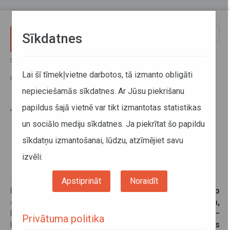
Pārlekt uz galveno saturu
Toggle
Sīkdatnes
naviga
Sākums
Jaunumi
Vairākos reģionālo autobusu maršrutos Kuldīgas un Saldus novados
Lai šī tīmekļvietne darbotos, tā izmanto obligāti
no 1. decembra būs izmaiņas
nepieciešamās sīkdatnes. Ar Jūsu piekrišanu
papildus šajā vietnē var tikt izmantotas statistikas
Vairākos reģionālo autobusu
un sociālo mediju sīkdatnes. Ja piekrītat šo papildu
maršrutos Kuldīgas un Saldus
sīkdatņu izmantošanai, lūdzu, atzīmējiet savu
novados no 1. decembra būs
izmaiņas
izvēli:
27. novembris 2024
Apstiprināt
Noraidīt
No šī gada 1. decembra četros Kurzemes reģionālo
autobusu maršrutos Kuldīga–Snēpeles skola,
Kuldīga–Mežvalde, Saldus–Satiķi–Saldus un Saldus–
Privātuma politika
Brocēni–Remte–Brocēni būs izmaiņas, kas