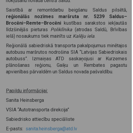
nokļūšanu novada centrā Saldū.
Saistībā ar remontdarbu beigšanu Saldus pilsētā,
reģionālās nozīmes maršruta nr. 5239 Saldus–
Brocēni–Remte–Brocēni
kustības sarakstos iekļautās
līdzšinējās pieturas
Poliklīnika
(atrodas Saldū, Brīvības
ielā) nosaukums tiek mainīts uz
Kalēju iela
.
Reģionālā sabiedriskā transporta pakalpojumus minētajos
autobusu maršrutos nodrošina SIA “Latvijas Sabiedriskais
autobuss”. Izmaiņas ATD saskaņojusi ar Kurzemes
plānošanas reģionu, Gaiķu un Rembates pagastu
apvienības pārvaldēm un Saldus novada pašvaldību.
Papildu informācijai:
Sanita Heinsberga
VSIA “Autotransporta direkcija”
Sabiedrisko attiecību speciāliste
E-pasts:
sanita.heinsberga@atd.lv