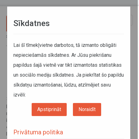
Pārlekt uz galveno saturu
Toggle
Sīkdatnes
naviga
Sākums
Jaunumi
Uzlabojot maršrutu tīklu, no 1.aprīļa tiks veiktas izmaiņas maršrutos
Lai šī tīmekļvietne darbotos, tā izmanto obligāti
Tukuma novadā
nepieciešamās sīkdatnes. Ar Jūsu piekrišanu
papildus šajā vietnē var tikt izmantotas statistikas
Uzlabojot maršrutu tīklu, no
un sociālo mediju sīkdatnes. Ja piekrītat šo papildu
1.aprīļa tiks veiktas izmaiņas
sīkdatņu izmantošanai, lūdzu, atzīmējiet savu
maršrutos Tukuma novadā
izvēli:
29. marts 2016
Lai pielāgotu maršrutus skolēnu vajadzībām un
Apstiprināt
Noraidīt
nodrošinātu iedzīvotājiem ērtākas pārvietošanās
iespējas, no 2016.gada 1.aprīļa stāsies spēkā
grozījumi maršrutā Nr.5298 Džūkste–Dzintarzeme,
Privātuma politika
Nr.6076 Tukums–Džūkste, Nr.6051 Tukums–Slampe,