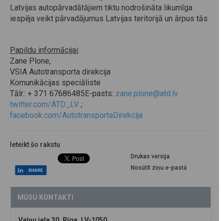
Latvijas autopārvadātājiem tiktu nodrošināta likumīga
iespēja veikt pārvadājumus Latvijas teritorijā un ārpus tās.
Papildu informācijai
:
Zane Plone,
VSIA Autotransporta direkcija
Komunikācijas speciāliste
Tālr.: + 371 67686485E-pasts:
zane.plone@atd.lv
twitter.com/ATD_LV
;
facebook.com/AutotransportaDirekcija
Ieteikt šo rakstu
Drukas versija
Nosūtīt ziņu e-pastā
MŪSU KONTAKTI
Vaļņu iela 30, Rīga, LV-1050