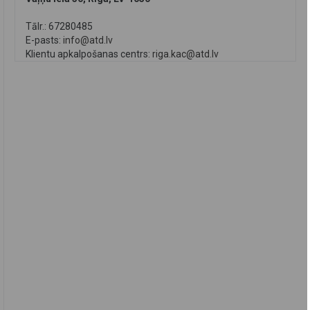
Tālr.: 67280485
E-pasts:
info@atd.lv
Klientu apkalpošanas centrs:
riga.kac@atd.lv