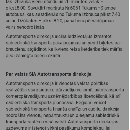
tas izbrauks vienu stundu un 20 minūtes vēlāk –
plkst.8.00. Savukārt maršruta Nr.6051 Tukums–Slampe
autobuss, kas sestdienās no Tukuma izbrauca plkst.7.40
un no Džūkstes – plkst.8.20, pasažieru pārvadājumus
vairs nenodrošinās.
Autotransporta direkcija aicina iedzīvotājus izmantot
sabiedriskā transporta pakalpojumus un ņemt biļetes par
braucienu, atgādinot, ka ikviena reisa lietderība tiek mērīta
pēc izsniegtā biļešu skaita.
Par valsts SIA Autotransporta direkcija
Autotransporta direkcija ir vienotas valsts politikas
realizētāja starptautisko pārvadājumu jomā, autotransporta
komercpārvadājumu uzņēmējdarbības licencēšanā, kā arī
sabiedriskā transporta plānošanā. Regulāri veicot
sabiedriskā transporta finanšu analīzi un auditu, direkcija
nodrošina vienotu, nepārtrauktu un pieejamu sabiedriskā
transporta sistēmu visā valstī. Autotransporta direkcijas
uzdevums ir īstenot virkni pasākumu kompleksu, lai