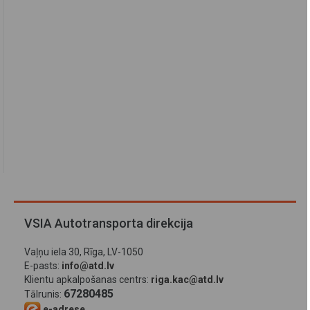
VSIA Autotransporta direkcija
Vaļņu iela 30, Rīga, LV-1050
E-pasts:
info@atd.lv
Klientu apkalpošanas centrs:
riga.kac@atd.lv
67280485
Tālrunis:
e-adrese