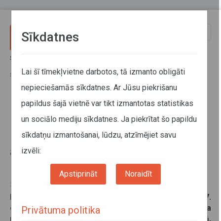
Pārlekt uz galveno saturu
Toggle
Sīkdatnes
naviga
Sākums
Jaunumi
Uz Tilta ielas dzelzceļa pārbrauktuves remontdarbu laiku Rīgā,
Lai šī tīmekļvietne darbotos, tā izmanto obligāti
Sarkandaugavā netiks apkalpota pietura "Muzejs Dauderi"
nepieciešamās sīkdatnes. Ar Jūsu piekrišanu
papildus šajā vietnē var tikt izmantotas statistikas
Uz Tilta ielas dzelzceļa
un sociālo mediju sīkdatnes. Ja piekrītat šo papildu
pārbrauktuves remontdarbu laiku
sīkdatņu izmantošanai, lūdzu, atzīmējiet savu
Rīgā, Sarkandaugavā netiks
apkalpota pietura "Muzejs
izvēli:
Dauderi"
Apstiprināt
Noraidīt
25. oktobris 2023
No šī gada 25. oktobra plkst. 17.00 līdz 27.
oktobra plkst. 18.00 uz Tilta ielas dzelzceļa
Privātuma politika
pārbrauktuves remontdarbu laiku Rīgā,