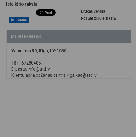
Ieteikt šo rakstu
Drukas versija
Nosūtīt ziņu e-pastā
MŪSU KONTAKTI
Vaļņu iela 30, Rīga, LV-1050
Tālr.: 67280485
E-pasts:
info@atd.lv
Klientu apkalpošanas centrs:
riga.kac@atd.lv